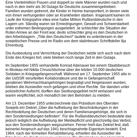
Eine Viertelmillion Frauen und doppelt so viele Männer wurden nach und
nach in den mehr als 30 Gulags für Deutsche zusammengetrieben.
Familien wurden getrennt, die Kinder in Heime transportiert, in denen viele
von ihnen verhungerten oder an Krankheiten starben. Insgesamt kamen im
Laufe der Kriegsjahre etwa eine halbe Million Rußlanddeutsche in den
Lagern um. Ständig waren sie Erniedrigungen, Gewalt und Schwerstarbeit
unter extremen Bedingungen ausgeliefert. Je schlechter die Situation der
Roten Armee an der Front war, desto schlechter ging es den Deutschen in
den Arbeitslagern. „Töte den Deutschen!“ lautete es unterdessen in der
sowjetischen Presse und im Radio von dem stalintreuen Schriftsteller Ilja
Ehrenburg.
Die Ausbeutung und Vernichtung der Deutschen setzte sich auch nach dem
Ende des Krieges fort, viele blieben noch lange Zeit in den Gulags.
Im September 1955 verhandelte Konrad Adenauer bei einem Staatsbesuch
in Moskau mit Nikita Chruschtschow über die letzten 10.000 deutschen
Soldaten in Kriegsgefangenschaft. Während am 17. September 1955 alle in
der UdSSR verurteilten Kollaborateure und die in Gefangenschaft
geratenen Wehrmachtsangehörigen begnadigt und freigelassen wurden,
blieben die Aussiedler noch gefangen und ohne Rechte. Sie standen unter
polizeilicher Aufsicht, durften das Siedlungsgebiet nicht verlassen und
waren verpflichtet, sich monatlich bei den Behörden zu melden.
Am 13. Dezember 1955 unterzeichnete das Präsidium des Obersten
Sowjets ein Dekret „Über die Aufhebung der Beschränkungen in der
Rechtsstellung der Deutschen und deren Familienangehörige, die sich in
den Sondersiedlungen befinden“. Für die Rußlanddeutschen bedeutete das
jedoch lediglich die Aufhebung der Meldepflicht und gleichzeitig das Verbot,
aus den Sondersiedlungen wegzuziehen. Ferner hielt das Dekret fest, daß
keinerlei Anspruch auf das 1941 beschlagnahmte Eigentum besteht. Erst
1964, nach der formellen Rehabilitierung, erhielten die Aussiedler die