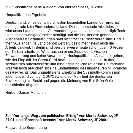
Zu: "Süssmuths neue Kleider" von Werner Soest, JF 28/01
Unqualifiziertes Ergebnis
Deutschland, eines der am dichtesten besiedelten Länder der Erde, ist
eben gerade kein Einwanderungsland. Die zunehmende Arbeitslosigkeit
wird unser Land eher zum Auswanderungsland machen, da ein High-Tech-
Land immer weniger Arbeiter benötigt und die ins Uferlose gehenden
Ausgaben für Sozialleistungen bald nicht mehr zu finanzieren sind. Und je
mehr Ausländer ins Land geholt werden, desto mehr steigt auch die
Arbeitslosigkeit. In Berlin sind beispielsweise heute schon über 40 Prozent
der Türken arbeitslos. Wir brauchen einen Stopp der faktischen
Einwanderung und keine Ausweitung. Hochqualifizierte Ausländer gehen,
wie der Flop mit der Green Card bewiesen hat, ohnehin nicht in das
sozialistisch bürokratisierte und leistungsfeindliche rot-grüne Deutschland.
Was wir noch brauchen, ist eine Eindämmung des ungeheuren Mißbrauchs
des Asylrechts. Das unqualifizierte Ergebnis der Süssmuth-Kommission
jedenfalls wird von der CDU/CSU und der Mehrheit der deutschen
Bevölkerung mit Recht und gegen die Meinung von Rot-Grün-Gelb
entschieden abgelehnt.
Herbert Gaiser, München
Zu: "Der lange Weg zum politischen Erfolg" von Moritz Schwarz, JF
27/01, und "Ehrenhaft beendet" von Moritz Schwarz, JF 28/01
Fragwürdige Begründung