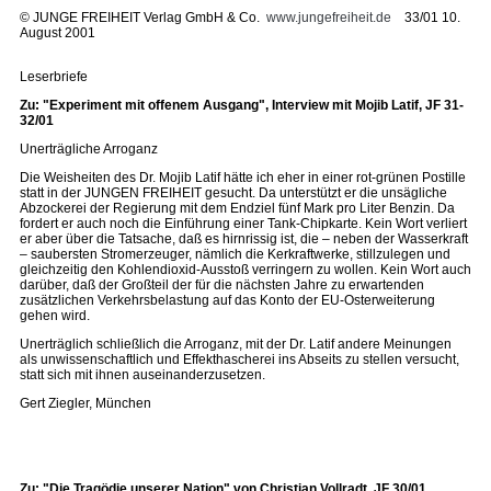
©
JUNGE FREIHEIT Verlag GmbH & Co.
www.jungefreiheit.de
33/01 10.
August 2001
Leserbriefe
Zu: "Experiment mit offenem Ausgang", Interview mit Mojib Latif, JF 31-
32/01
Unerträgliche Arroganz
Die Weisheiten des Dr. Mojib Latif hätte ich eher in einer rot-grünen Postille
statt in der JUNGEN FREIHEIT gesucht. Da unterstützt er die unsägliche
Abzockerei der Regierung mit dem Endziel fünf Mark pro Liter Benzin. Da
fordert er auch noch die Einführung einer Tank-Chipkarte. Kein Wort verliert
er aber über die Tatsache, daß es hirnrissig ist, die – neben der Wasserkraft
– saubersten Stromerzeuger, nämlich die Kerkraftwerke, stillzulegen und
gleichzeitig den Kohlendioxid-Ausstoß verringern zu wollen. Kein Wort auch
darüber, daß der Großteil der für die nächsten Jahre zu erwartenden
zusätzlichen Verkehrsbelastung auf das Konto der EU-Osterweiterung
gehen wird.
Unerträglich schließlich die Arroganz, mit der Dr. Latif andere Meinungen
als unwissenschaftlich und Effekthascherei ins Abseits zu stellen versucht,
statt sich mit ihnen auseinanderzusetzen.
Gert Ziegler, München
Zu: "Die Tragödie unserer Nation" von Christian Vollradt, JF 30/01