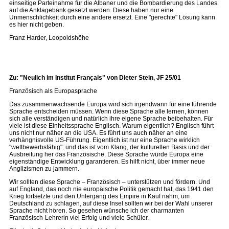
einseitige Parteinahme für die Albaner und die Bombardierung des Landes
auf die Anklagebank gesetzt werden. Diese haben nur eine
Unmenschlichkeit durch eine andere ersetzt. Eine "gerechte" Lösung kann
es hier nicht geben.
Franz Harder, Leopoldshöhe
Zu: "Neulich im Institut Français" von Dieter Stein, JF 25/01
Französisch als Europasprache
Das zusammenwachsende Europa wird sich irgendwann für eine führende
Sprache entscheiden müssen. Wenn diese Sprache alle lernen, können
sich alle verständigen und natürlich ihre eigene Sprache beibehalten. Für
viele ist diese Einheitssprache Englisch. Warum eigentlich? Englisch führt
uns nicht nur näher an die USA. Es führt uns auch näher an eine
verhängnisvolle US-Führung. Eigentlich ist nur eine Sprache wirklich
"wettbewerbsfähig": und das ist vom Klang, der kulturellen Basis und der
Ausbreitung her das Französische. Diese Sprache würde Europa eine
eigenständige Entwicklung garantieren. Es hilft nicht, über immer neue
Anglizismen zu jammern.
Wir sollten diese Sprache – Französisch – unterstützen und fördern. Und
auf England, das noch nie europäische Politik gemacht hat, das 1941 den
Krieg fortsetzte und den Untergang des Empire in Kauf nahm, um
Deutschland zu schlagen, auf diese Insel sollten wir bei der Wahl unserer
Sprache nicht hören. So gesehen wünsche ich der charmanten
Französisch-Lehrerin viel Erfolg und viele Schüler.