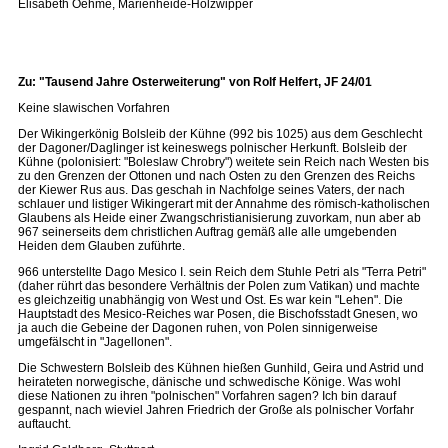
Elisabeth Oehme, Marienheide-Holzwipper
Zu: "Tausend Jahre Osterweiterung" von Rolf Helfert, JF 24/01
Keine slawischen Vorfahren
Der Wikingerkönig Bolsleib der Kühne (992 bis 1025) aus dem Geschlecht
der Dagoner/Daglinger ist keineswegs polnischer Herkunft. Bolsleib der
Kühne (polonisiert: "Boleslaw Chrobry") weitete sein Reich nach Westen bis
zu den Grenzen der Ottonen und nach Osten zu den Grenzen des Reichs
der Kiewer Rus aus. Das geschah in Nachfolge seines Vaters, der nach
schlauer und listiger Wikingerart mit der Annahme des römisch-katholischen
Glaubens als Heide einer Zwangschristianisierung zuvorkam, nun aber ab
967 seinerseits dem christlichen Auftrag gemäß alle alle umgebenden
Heiden dem Glauben zuführte.
966 unterstellte Dago Mesico I. sein Reich dem Stuhle Petri als "Terra Petri"
(daher rührt das besondere Verhältnis der Polen zum Vatikan) und machte
es gleichzeitig unabhängig von West und Ost. Es war kein "Lehen". Die
Hauptstadt des Mesico-Reiches war Posen, die Bischofsstadt Gnesen, wo
ja auch die Gebeine der Dagonen ruhen, von Polen sinnigerweise
umgefälscht in "Jagellonen".
Die Schwestern Bolsleib des Kühnen hießen Gunhild, Geira und Astrid und
heirateten norwegische, dänische und schwedische Könige. Was wohl
diese Nationen zu ihren "polnischen" Vorfahren sagen? Ich bin darauf
gespannt, nach wieviel Jahren Friedrich der Große als polnischer Vorfahr
auftaucht.