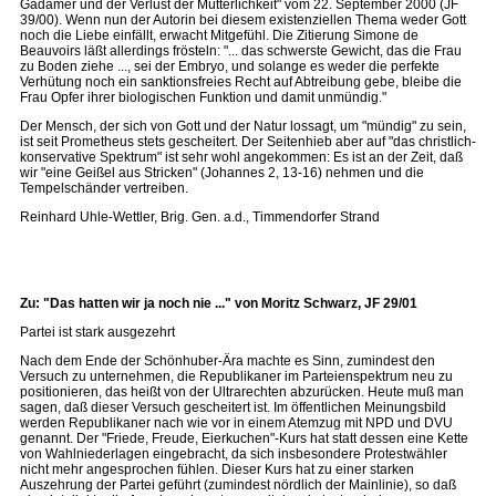
Gadamer und der Verlust der Mütterlichkeit" vom 22. September 2000 (JF
39/00). Wenn nun der Autorin bei diesem existenziellen Thema weder Gott
noch die Liebe einfällt, erwacht Mitgefühl. Die Zitierung Simone de
Beauvoirs läßt allerdings frösteln: "... das schwerste Gewicht, das die Frau
zu Boden ziehe ..., sei der Embryo, und solange es weder die perfekte
Verhütung noch ein sanktionsfreies Recht auf Abtreibung gebe, bleibe die
Frau Opfer ihrer biologischen Funktion und damit unmündig."
Der Mensch, der sich von Gott und der Natur lossagt, um "mündig" zu sein,
ist seit Prometheus stets gescheitert. Der Seitenhieb aber auf "das christlich-
konservative Spektrum" ist sehr wohl angekommen: Es ist an der Zeit, daß
wir "eine Geißel aus Stricken" (Johannes 2, 13-16) nehmen und die
Tempelschänder vertreiben.
Reinhard Uhle-Wettler, Brig. Gen. a.d., Timmendorfer Strand
Zu: "Das hatten wir ja noch nie ..." von Moritz Schwarz, JF 29/01
Partei ist stark ausgezehrt
Nach dem Ende der Schönhuber-Ära machte es Sinn, zumindest den
Versuch zu unternehmen, die Republikaner im Parteienspektrum neu zu
positionieren, das heißt von der Ultrarechten abzurücken. Heute muß man
sagen, daß dieser Versuch gescheitert ist. Im öffentlichen Meinungsbild
werden Republikaner nach wie vor in einem Atemzug mit NPD und DVU
genannt. Der "Friede, Freude, Eierkuchen"-Kurs hat statt dessen eine Kette
von Wahlniederlagen eingebracht, da sich insbesondere Protestwähler
nicht mehr angesprochen fühlen. Dieser Kurs hat zu einer starken
Auszehrung der Partei geführt (zumindest nördlich der Mainlinie), so daß