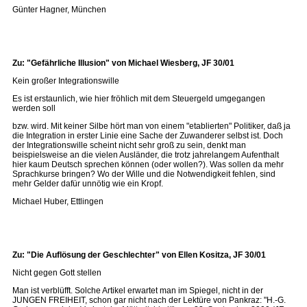
Günter Hagner, München
Zu: "Gefährliche Illusion" von Michael Wiesberg, JF 30/01
Kein großer Integrationswille
Es ist erstaunlich, wie hier fröhlich mit dem Steuergeld umgegangen
werden soll
bzw. wird. Mit keiner Silbe hört man von einem "etablierten" Politiker, daß ja
die Integration in erster Linie eine Sache der Zuwanderer selbst ist. Doch
der Integrationswille scheint nicht sehr groß zu sein, denkt man
beispielsweise an die vielen Ausländer, die trotz jahrelangem Aufenthalt
hier kaum Deutsch sprechen können (oder wollen?). Was sollen da mehr
Sprachkurse bringen? Wo der Wille und die Notwendigkeit fehlen, sind
mehr Gelder dafür unnötig wie ein Kropf.
Michael Huber, Ettlingen
Zu: "Die Auflösung der Geschlechter" von Ellen Kositza, JF 30/01
Nicht gegen Gott stellen
Man ist verblüfft. Solche Artikel erwartet man im Spiegel, nicht in der
JUNGEN FREIHEIT, schon gar nicht nach der Lektüre von Pankraz: "H.-G.