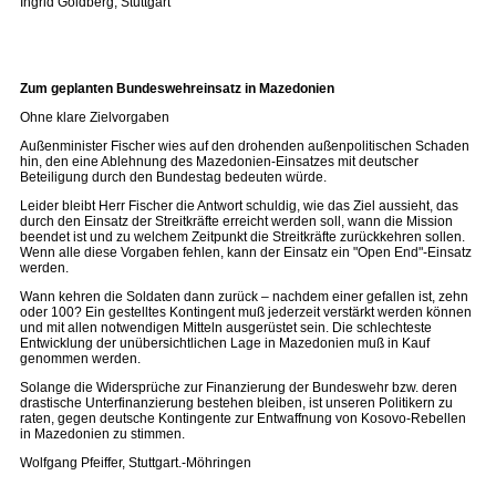
Ingrid Goldberg, Stuttgart
Zum geplanten Bundeswehreinsatz in Mazedonien
Ohne klare Zielvorgaben
Außenminister Fischer wies auf den drohenden außenpolitischen Schaden
hin, den eine Ablehnung des Mazedonien-Einsatzes mit deutscher
Beteiligung durch den Bundestag bedeuten würde.
Leider bleibt Herr Fischer die Antwort schuldig, wie das Ziel aussieht, das
durch den Einsatz der Streitkräfte erreicht werden soll, wann die Mission
beendet ist und zu welchem Zeitpunkt die Streitkräfte zurückkehren sollen.
Wenn alle diese Vorgaben fehlen, kann der Einsatz ein "Open End"-Einsatz
werden.
Wann kehren die Soldaten dann zurück – nachdem einer gefallen ist, zehn
oder 100? Ein gestelltes Kontingent muß jederzeit verstärkt werden können
und mit allen notwendigen Mitteln ausgerüstet sein. Die schlechteste
Entwicklung der unübersichtlichen Lage in Mazedonien muß in Kauf
genommen werden.
Solange die Widersprüche zur Finanzierung der Bundeswehr bzw. deren
drastische Unterfinanzierung bestehen bleiben, ist unseren Politikern zu
raten, gegen deutsche Kontingente zur Entwaffnung von Kosovo-Rebellen
in Mazedonien zu stimmen.
Wolfgang Pfeiffer, Stuttgart.-Möhringen