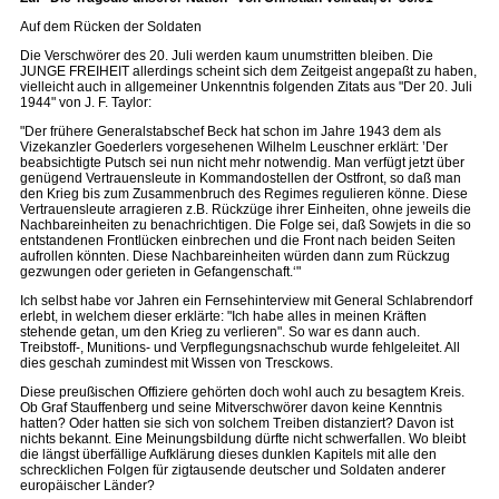
Auf dem Rücken der Soldaten
Die Verschwörer des 20. Juli werden kaum unumstritten bleiben. Die
JUNGE FREIHEIT allerdings scheint sich dem Zeitgeist angepaßt zu haben,
vielleicht auch in allgemeiner Unkenntnis folgenden Zitats aus "Der 20. Juli
1944" von J. F. Taylor:
"Der frühere Generalstabschef Beck hat schon im Jahre 1943 dem als
Vizekanzler Goederlers vorgesehenen Wilhelm Leuschner erklärt: ’Der
beabsichtigte Putsch sei nun nicht mehr notwendig. Man verfügt jetzt über
genügend Vertrauensleute in Kommandostellen der Ostfront, so daß man
den Krieg bis zum Zusammenbruch des Regimes regulieren könne. Diese
Vertrauensleute arragieren z.B. Rückzüge ihrer Einheiten, ohne jeweils die
Nachbareinheiten zu benachrichtigen. Die Folge sei, daß Sowjets in die so
entstandenen Frontlücken einbrechen und die Front nach beiden Seiten
aufrollen könnten. Diese Nachbareinheiten würden dann zum Rückzug
gezwungen oder gerieten in Gefangenschaft.‘"
Ich selbst habe vor Jahren ein Fernsehinterview mit General Schlabrendorf
erlebt, in welchem dieser erklärte: "Ich habe alles in meinen Kräften
stehende getan, um den Krieg zu verlieren". So war es dann auch.
Treibstoff-, Munitions- und Verpflegungsnachschub wurde fehlgeleitet. All
dies geschah zumindest mit Wissen von Tresckows.
Diese preußischen Offiziere gehörten doch wohl auch zu besagtem Kreis.
Ob Graf Stauffenberg und seine Mitverschwörer davon keine Kenntnis
hatten? Oder hatten sie sich von solchem Treiben distanziert? Davon ist
nichts bekannt. Eine Meinungsbildung dürfte nicht schwerfallen. Wo bleibt
die längst überfällige Aufklärung dieses dunklen Kapitels mit alle den
schrecklichen Folgen für zigtausende deutscher und Soldaten anderer
europäischer Länder?