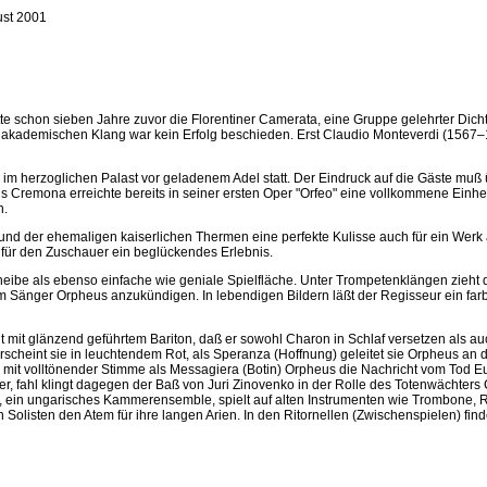
st 2001
te schon sieben Jahre zuvor die Florentiner Camerata, eine Gruppe gelehrter Dic
ademischen Klang war kein Erfolg beschieden. Erst Claudio Monteverdi (1567–164
m herzoglichen Palast vor geladenem Adel statt. Der Eindruck auf die Gäste muß ü
 Cremona erreichte bereits in seiner ersten Oper "Orfeo" eine vollkommene Einh
n.
brund der ehemaligen kaiserlichen Thermen eine perfekte Kulisse auch für ein Wer
für den Zuschauer ein beglückendes Erlebnis.
eibe als ebenso einfache wie geniale Spielfläche. Unter Trompetenklängen zieht de
om Sänger Orpheus anzukündigen. In lebendigen Bildern läßt der Regisseur ein far
gt mit glänzend geführtem Bariton, daß er sowohl Charon in Schlaf versetzen als 
scheint sie in leuchtendem Rot, als Speranza (Hoffnung) geleitet sie Orpheus an di
 die mit volltönender Stimme als Messagiera (Botin) Orpheus die Nachricht vom Tod
, fahl klingt dagegen der Baß von Juri Zinovenko in der Rolle des Totenwächters 
ein ungarisches Kammerensemble, spielt auf alten Instrumenten wie Trombone, Rega
Solisten den Atem für ihre langen Arien. In den Ritornellen (Zwischenspielen) find