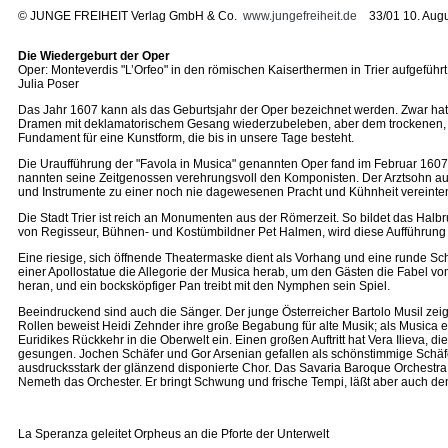
©
JUNGE FREIHEIT Verlag GmbH & Co.
www.jungefreiheit.de
33/01 10. Augu
Die Wiedergeburt der Oper
Oper: Monteverdis "L’Orfeo" in den römischen Kaiserthermen in Trier aufgeführt
Julia Poser
Das Jahr 1607 kann als das Geburtsjahr der Oper bezeichnet werden. Zwar hat
Dramen mit deklamatorischem Gesang wiederzubeleben, aber dem trockenen, ak
Fundament für eine Kunstform, die bis in unsere Tage besteht.
Die Uraufführung der "Favola in Musica" genannten Oper fand im Februar 1607 i
nannten seine Zeitgenossen verehrungsvoll den Komponisten. Der Arztsohn aus
und Instrumente zu einer noch nie dagewesenen Pracht und Kühnheit vereinte
Die Stadt Trier ist reich an Monumenten aus der Römerzeit. So bildet das Hal
von Regisseur, Bühnen- und Kostümbildner Pet Halmen, wird diese Aufführung 
Eine riesige, sich öffnende Theatermaske dient als Vorhang und eine runde Sch
einer Apollostatue die Allegorie der Musica herab, um den Gästen die Fabel v
heran, und ein bocksköpfiger Pan treibt mit den Nymphen sein Spiel.
Beeindruckend sind auch die Sänger. Der junge Österreicher Bartolo Musil zei
Rollen beweist Heidi Zehnder ihre große Begabung für alte Musik; als Musica er
Euridikes Rückkehr in die Oberwelt ein. Einen großen Auftritt hat Vera Ilieva,
gesungen. Jochen Schäfer und Gor Arsenian gefallen als schönstimmige Schäfer
ausdrucksstark der glänzend disponierte Chor. Das Savaria Baroque Orchestra, 
Nemeth das Orchester. Er bringt Schwung und frische Tempi, läßt aber auch den 
La Speranza geleitet Orpheus an die Pforte der Unterwelt