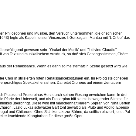
hter, Philosophen und Musiker, den Versuch unternommen, die griechischen
3) legte als Kapellmeister Vincenzos I. Gonzaga in Mantua mit "L’Orfeo" das
berwältigend gewesen sein. "Orakel der Musik" und "Il divino Claudio"
eit von Text und musikalischem Ausdruck, so daß sich Gesangsstimmen, Chöre
k aus der Renaissance. Wenn es dann so meisterhaft in Szene gesetzt wird wie
r Chor in stilisierten roten Renaissancekostümen ein. Im Prolog steigt neben
benprächtiges Spektakel erstehen: Da reitet Orpheus auf einem Zentauern
auch Plutos und Proserpinas Herz durch seinen Gesang erweichen kann. In drei
e Pforte der Unterwelt, und als Proserpina tritt sie mit bewegender Stimme für
 Euridikes überbringt. Diese wird mit mädchenhaft klarem Sopran von Nina Berten
Charon. Laslo Lukas schwarzer Baß tönt gewaltig als Pluto und Apollo. Ebenso
l und Chitarone. Ohne Sichtkontakt zur Bühne, da seitlich plaziert, leitet Pal
et er leuchtende Klangfarben für diese große Oper.