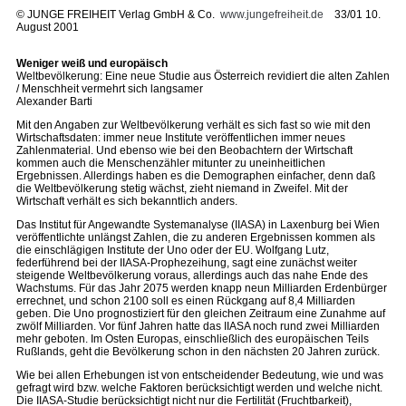
©
JUNGE FREIHEIT Verlag GmbH & Co.
www.jungefreiheit.de
33/01 10.
August 2001
Weniger weiß und europäisch
Weltbevölkerung: Eine neue Studie aus Österreich revidiert die alten Zahlen
/ Menschheit vermehrt sich langsamer
Alexander Barti
Mit den Angaben zur Weltbevölkerung verhält es sich fast so wie mit den
Wirtschaftsdaten: immer neue Institute veröffentlichen immer neues
Zahlenmaterial. Und ebenso wie bei den Beobachtern der Wirtschaft
kommen auch die Menschenzähler mitunter zu uneinheitlichen
Ergebnissen. Allerdings haben es die Demographen einfacher, denn daß
die Weltbevölkerung stetig wächst, zieht niemand in Zweifel. Mit der
Wirtschaft verhält es sich bekanntlich anders.
Das Institut für Angewandte Systemanalyse (IIASA) in Laxenburg bei Wien
veröffentlichte unlängst Zahlen, die zu anderen Ergebnissen kommen als
die einschlägigen Institute der Uno oder der EU. Wolfgang Lutz,
federführend bei der IIASA-Prophezeihung, sagt eine zunächst weiter
steigende Weltbevölkerung voraus, allerdings auch das nahe Ende des
Wachstums. Für das Jahr 2075 werden knapp neun Milliarden Erdenbürger
errechnet, und schon 2100 soll es einen Rückgang auf 8,4 Milliarden
geben. Die Uno prognostiziert für den gleichen Zeitraum eine Zunahme auf
zwölf Milliarden. Vor fünf Jahren hatte das IIASA noch rund zwei Milliarden
mehr geboten. Im Osten Europas, einschließlich des europäischen Teils
Rußlands, geht die Bevölkerung schon in den nächsten 20 Jahren zurück.
Wie bei allen Erhebungen ist von entscheidender Bedeutung, wie und was
gefragt wird bzw. welche Faktoren berücksichtigt werden und welche nicht.
Die IIASA-Studie berücksichtigt nicht nur die Fertilität (Fruchtbarkeit),