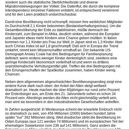
sondern auch die statistische Sterblichkeitsrate und diverse
Migrationsbewegungen der Völker. Die Datenflut, die durch die komplexe
Interdependenz einzelner Faktoren entsteht, ist entsprechend verwirrend
und für den Laien praktisch undurchschaubar.
Damit eine Bevölkerung nicht schrumpft, müssen ihre weiblichen Mitglieder
im Durchschnitt 2,1 Kinder bekommen (Bestandserhaltungsnivau). Um die
Gesamtbevölkerung der Erde zu stabilisieren, müßte demnach die
Kinderzahl, zum Beispiel in Afrika, deutlich sinken, während die Europäer
und Japaner etwas mehr Kindern eine Chance geben müßten: In Italien
kommen nur 1,1 Kinder pro Frau zur Welt, in Japan sind es 1,3 Kinder. Aber
auch Chinas Index ist auf 1,8 geschrumpft. Daß sich in Europa der Trend
umkehrt, nimmt kein Wissenschaftler ernsthaft an. Der bekannte US-
Demograph Ansley Coale hat drei Bedingungen für Familienplanung
definiert: wenn erstens weniger Kinder denkmöglich sind, zweitens eine
geringe Kinderzahl ökonomisch vorteilhaft ist und wenn es drittens
unproblematische Verhütungsmittel gibt. Treffen die drei Bedingungen mit
den Errungenschaften der Spaßkultur zusammen, haben Kinder wenig
Chancen.
Neben dem allgemeinen abgeschwächten Bevölkerungsanstieg zeigt eine
andere Kurve stark nach oben: der Anteil der Alten steigt weltweit
dramatisch an. Heute machen die über 60jährigen nur rund zehn Prozent
der Erdenbürger aus, am Ende des 21. Jahrunderts sollen es schon 34
Prozent sein. Allerdings werden die Alten nicht gleichmäßig verteilt sein,
man wird sie besonders in den industrialisierten Gesellschaften antreffen.
In Zahlen ausgedrückt: In Westeuropa scheint der erwartete Einbruch nicht
so dramatisch zu sein, von 456 Millionen (2000) bleiben hundert Jahre
später "nur" 392 Millionen übrig. Weit drastischer stirbt die Bevölkerung im
Osten Europas (aus 121 werden 74 Millionen) und im europäischen Teil der
ehemaligen Sowjetunion (von 236 auf 141 Millionen). Ganz anders die