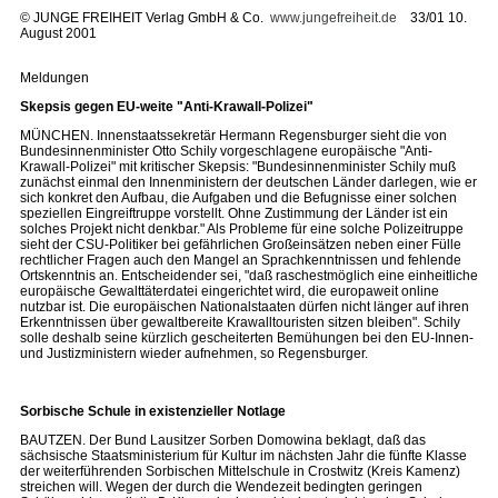
©
JUNGE FREIHEIT Verlag GmbH & Co.
www.jungefreiheit.de
33/01 10.
August 2001
Meldungen
Skepsis gegen EU-weite "Anti-Krawall-Polizei"
MÜNCHEN. Innenstaatssekretär Hermann Regensburger sieht die von
Bundesinnenminister Otto Schily vorgeschlagene europäische "Anti-
Krawall-Polizei" mit kritischer Skepsis: "Bundesinnenminister Schily muß
zunächst einmal den Innenministern der deutschen Länder darlegen, wie er
sich konkret den Aufbau, die Aufgaben und die Befugnisse einer solchen
speziellen Eingreiftruppe vorstellt. Ohne Zustimmung der Länder ist ein
solches Projekt nicht denkbar." Als Probleme für eine solche Polizeitruppe
sieht der CSU-Politiker bei gefährlichen Großeinsätzen neben einer Fülle
rechtlicher Fragen auch den Mangel an Sprachkenntnissen und fehlende
Ortskenntnis an. Entscheidender sei, "daß raschestmöglich eine einheitliche
europäische Gewalttäterdatei eingerichtet wird, die europaweit online
nutzbar ist. Die europäischen Nationalstaaten dürfen nicht länger auf ihren
Erkenntnissen über gewaltbereite Krawalltouristen sitzen bleiben". Schily
solle deshalb seine kürzlich gescheiterten Bemühungen bei den EU-Innen-
und Justizministern wieder aufnehmen, so Regensburger.
Sorbische Schule in existenzieller Notlage
BAUTZEN. Der Bund Lausitzer Sorben Domowina beklagt, daß das
sächsische Staatsministerium für Kultur im nächsten Jahr die fünfte Klasse
der weiterführenden Sorbischen Mittelschule in Crostwitz (Kreis Kamenz)
streichen will. Wegen der durch die Wendezeit bedingten geringen