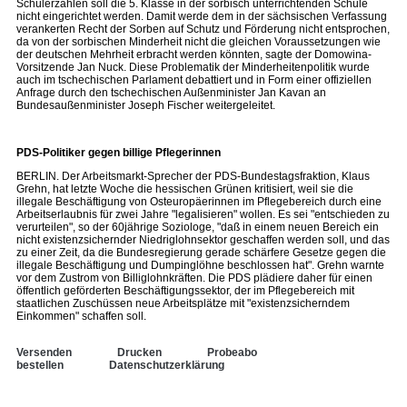
Schülerzahlen soll die 5. Klasse in der sorbisch unterrichtenden Schule
nicht eingerichtet werden. Damit werde dem in der sächsischen Verfassung
verankerten Recht der Sorben auf Schutz und Förderung nicht entsprochen,
da von der sorbischen Minderheit nicht die gleichen Voraussetzungen wie
der deutschen Mehrheit erbracht werden könnten, sagte der Domowina-
Vorsitzende Jan Nuck. Diese Problematik der Minderheitenpolitik wurde
auch im tschechischen Parlament debattiert und in Form einer offiziellen
Anfrage durch den tschechischen Außenminister Jan Kavan an
Bundesaußenminister Joseph Fischer weitergeleitet.
PDS-Politiker gegen billige Pflegerinnen
BERLIN. Der Arbeitsmarkt-Sprecher der PDS-Bundestagsfraktion, Klaus
Grehn, hat letzte Woche die hessischen Grünen kritisiert, weil sie die
illegale Beschäftigung von Osteuropäerinnen im Pflegebereich durch eine
Arbeitserlaubnis für zwei Jahre "legalisieren" wollen. Es sei "entschieden zu
verurteilen", so der 60jährige Soziologe, "daß in einem neuen Bereich ein
nicht existenzsichernder Niedriglohnsektor geschaffen werden soll, und das
zu einer Zeit, da die Bundesregierung gerade schärfere Gesetze gegen die
illegale Beschäftigung und Dumpinglöhne beschlossen hat". Grehn warnte
vor dem Zustrom von Billiglohnkräften. Die PDS plädiere daher für einen
öffentlich geförderten Beschäftigungssektor, der im Pflegebereich mit
staatlichen Zuschüssen neue Arbeitsplätze mit "existenzsicherndem
Einkommen" schaffen soll.
Versenden
Drucken
Probeabo
bestellen
Datenschutzerklärung