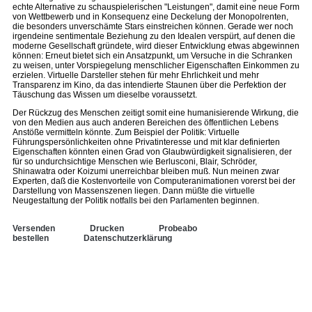
echte Alternative zu schauspielerischen "Leistungen", damit eine neue Form
von Wettbewerb und in Konsequenz eine Deckelung der Monopolrenten,
die besonders unverschämte Stars einstreichen können. Gerade wer noch
irgendeine sentimentale Beziehung zu den Idealen verspürt, auf denen die
moderne Gesellschaft gründete, wird dieser Entwicklung etwas abgewinnen
können: Erneut bietet sich ein Ansatzpunkt, um Versuche in die Schranken
zu weisen, unter Vorspiegelung menschlicher Eigenschaften Einkommen zu
erzielen. Virtuelle Darsteller stehen für mehr Ehrlichkeit und mehr
Transparenz im Kino, da das intendierte Staunen über die Perfektion der
Täuschung das Wissen um dieselbe voraussetzt.
Der Rückzug des Menschen zeitigt somit eine humanisierende Wirkung, die
von den Medien aus auch anderen Bereichen des öffentlichen Lebens
Anstöße vermitteln könnte. Zum Beispiel der Politik: Virtuelle
Führungspersönlichkeiten ohne Privatinteresse und mit klar definierten
Eigenschaften könnten einen Grad von Glaubwürdigkeit signalisieren, der
für so undurchsichtige Menschen wie Berlusconi, Blair, Schröder,
Shinawatra oder Koizumi unerreichbar bleiben muß. Nun meinen zwar
Experten, daß die Kostenvorteile von Computeranimationen vorerst bei der
Darstellung von Massenszenen liegen. Dann müßte die virtuelle
Neugestaltung der Politik notfalls bei den Parlamenten beginnen.
Versenden
Drucken
Probeabo
bestellen
Datenschutzerklärung