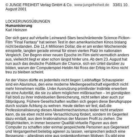
©
JUNGE FREIHEIT Verlag GmbH & Co.
www.jungefreiheit.de
33/01 10.
August 2001
LOCKERUNGSÜBUNGEN
Humanisierung
Karl Heinzen
Der sich ganz auf virtuelle Leinwand-Stars beschränkende Science-Fiction-
Film "Final Fantasy" hat seinen Test in den amerikanischen Kinos bislang
nicht bestanden. Die 11,4 Millionen Dollar, die er am ersten Wochenende
einspielte, langten gerade einmal für einen vierten Platz im nationalen
Vergleich. Der Beginn einer neuen Epoche im Film sieht vermutlich anders
aus, vielleicht liegt er aber schon längst hinter uns. Ab dem 23. August hat
nun auch das deutsche Publikum die Chance, sich ein Urteil darüber zu
bilden, warum der Computerspiel-Heldin Aki Ross der Erfolg im Kino nicht
treu zu bleiben scheint.
An der Vision dürfte es jedenfalls nicht liegen: Leibhaftige Schauspieler
sind ein Atavismus, den eine moderne Mediengesellschaft eigentlich nicht
mehr hinnehmen müßte. Unter Ausnutzung primitivster Instinkte erwerben
sie eine Autorität, die sie zu allem möglichen mißbrauchen – im günstigsten
Fall bloß zu ihrer individuellen Bereicherung, nicht selten aber auch zur
Stilprägung. Frühere Gesellschaften wußten sich gegen diese Berufsgruppe
durch soziale Ächtung zu wehren. Heute stellen wir fest, daß die
Professionalisierung diesen Abwehrmechanismus leider nicht ersetzen
kann, da sie eben nicht eine Versachlichung fördert, sondern im Gegenteil
dazu einlädt, aus dem Irrationalismus der Massen Profit zu ziehen. Die
Möglichkeiten, in immer besserer Qualität virtuelle Figuren aus dem
Computer zu schaffen oder einmal gespeicherte Personen aus Gegenwart
und Vergangenheit beliebig agieren zu lassen, versprechen jedoch eine
Besserung – allerdings eine aus systemkonformen Motiven: Es gibt eine