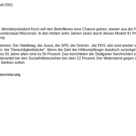
st 2001
. Ministerpräsident Koch will den Betroffenen eine Chance geben, wieder aus der 
undesstaat Wisconsin. In den letzten zehn Jahren seien durch dieses Modell 97 P
ung.
sinnen. Der Städtetag, die Jusos, die SPD, die Grünen , die PDS: alle sind wieder v
n: die "Gerechtigkeitslücke". Wenn die Zahl der Hilfeempfänger drastisch zurückgin
 50 Jahre alten sind es 50 Prozent. Das berichteten die Stuttgarter Nachrichten s
ranteil bei den Sozialhilfebeziehen bei über 22 Prozent. Der Widerstand gegen di
bleiben sollen.
tzerklärung