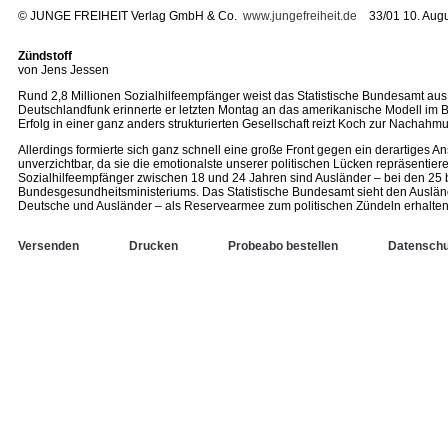
©
JUNGE FREIHEIT Verlag GmbH & Co.
www.jungefreiheit.de
33/01 10. Augu
Zündstoff
von Jens Jessen
Rund 2,8 Millionen Sozialhilfeempfänger weist das Statistische Bundesamt aus
Deutschlandfunk erinnerte er letzten Montag an das amerikanische Modell im B
Erfolg in einer ganz anders strukturierten Gesellschaft reizt Koch zur Nachahm
Allerdings formierte sich ganz schnell eine große Front gegen ein derartiges An
unverzichtbar, da sie die emotionalste unserer politischen Lücken repräsentiere
Sozialhilfeempfänger zwischen 18 und 24 Jahren sind Ausländer – bei den 25 bis
Bundesgesundheitsministeriums. Das Statistische Bundesamt sieht den Auslände
Deutsche und Ausländer – als Reservearmee zum politischen Zündeln erhalten 
Versenden
Drucken
Probeabo bestellen
Datenschu