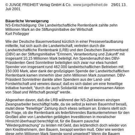
©
JUNGE FREIHEIT Verlag GmbH & Co.
www.jungefreiheit.de
29/01 13.
Juli 2001
Bäuerliche Verweigerung
NS-Entschädigung: Die Landwirtschaftliche Rentenbank zahlte zehn
Millionen Mark an die Stiftungsinitiative der Wirtschaft
Kurt Poßegger
Wie der Deutsche Bauernverband kürzlich in einer Presseverlautbarung
mitteilte, hat sich auch die Landwirtschaft, vertreten durch die
Landwirtschaftliche Rentenbank (LRB) und den Deutschen Bauernverband
(DBV) an der Stiftungsinitiative "Erinnern, Verantwortung und Zukunft" mit
insgesamt 10,15 Millionen Mark beteiligt. Am Spendenaufruf des DBV-
Präsidenten Gerd Sonnleitner beteiligten sich zwar nur etwa hundert
Spender von insgesamt rund 462.000 landwirtschaftlichen Betrieben mit
150.000 Mark, aber dank der großzügigen Spende der Landwirtschaftlichen
Rentenbank kamen immerhin über zehn Millionen Mark zusammen. DBV-
Präsident Sonnleitner dankte allen Spendern aus der Land- und
Forstwirtschaft und verwies darauf, daß es sich dabei um eine freiwillige
Initiative handelt, "durch die auch Solidarität mit der gemeinsamen Aktion
von Staat und Wirtschaft gezeigt" werde.
Abgesehen davon, daß die LRB während der NS-Zeit keinen einzigen
Zwangsarbeiter beschäftigt hatte, da sie selbst ja keinen Bauernhof besaß,
mutet diese "freiwillige" Zahlung doch etwas seltsam an. Erstens stellt sich
die Frage, ob die Rentenbank als federführendes Bankunternehmen für den
Großteil aller von Landwirten getätigten Investitionen in moralischer
Hinsicht überhaupt berechtigt ist, für die Bauern pauschal
"Wiedergutmachung" zu leisten mit Geld, das letztendlich doch wieder von
den Kreditnehmern, den Bauern, berappt werden muß. Oder wie werden
diese zehn Millionen Mark Spende sonst umgelegt? Wenn die Bauern