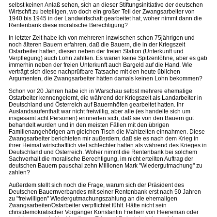
selbst keinen Anlaß sehen, sich an dieser Stiftungsinitiative der deutschen
Wirtschft zu beteiligen, wo doch ein großer Teil der Zwangsarbeiter von
1940 bis 1945 in der Landwirtschaft gearbeitet hat, woher nimmt dann die
Rentenbank diese moralische Berechtigung?
In letzter Zeit habe ich von mehreren inzwischen schon 75jährigen und
noch älteren Bauern erfahren, daß die Bauern, die in der Kriegszeit
Ostarbeiter hatten, diesen neben der freien Station (Unterkunft und
Verpflegung) auch Lohn zahlten. Es waren keine Spitzenlöhne, aber es gab
immerhin neben der freien Unterkunft auch Bargeld auf die Hand. Wie
verträgt sich diese nachprüfbare Tatsache mit den heute üblichen
Argumenten, die Zwangsarbeiter hätten damals keinen Lohn bekommen?
Schon vor 20 Jahren habe ich in Warschau selbst mehrere ehemalige
Ostarbeiter kennengelernt, die während der Kriegszeit als Landarbeiter in
Deutschland und Österreich auf Bauernhöfen gearbeitet hatten. Ihr
Auslandsaufenthalt war nicht freiwillig, aber alle (es handelte sich um
insgesamt acht Personen) erinnerten sich, daß sie von den Bauern gut
behandelt wurden und in den meisten Fällen mit den übrigen
Familienangehörigen am gleichen Tisch die Mahlzeiten einnahmen. Diese
Zwangsarbeiter berichteten mir außerdem, daß sie es nach dem Krieg in
ihrer Heimat wirtschaftlich viel schlechter hatten als während des Krieges in
Deutschland und Österreich. Woher nimmt die Rentenbank bei solchem
Sachverhalt die moralische Berechtigung, im nicht erteilten Auftrag der
deutschen Bauern pauschal zehn Millionen Mark "Wiedergutmachung" zu
zahlen?
Außerdem stellt sich noch die Frage, warum sich der Präsident des
Deutschen Bauernverbandes mit seiner Rentenbank erst nach 50 Jahren
zu "freiwilligen" Wiedergutmachungszahlung an die ehemaligen
Zwangsarbeiter/Ostarbeiter verpflichtet fühlt. Hätte nicht sein
christdemokratischer Vorgänger Konstantin Freiherr von Heereman oder