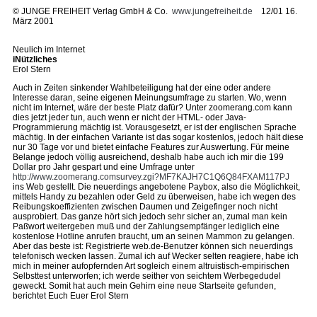
©
JUNGE FREIHEIT Verlag GmbH & Co.
www.jungefreiheit.de
12/01 16.
März 2001
Neulich im Internet
iNützliches
Erol Stern
Auch in Zeiten sinkender Wahlbeteiligung hat der eine oder andere
Interesse daran, seine eigenen Meinungsumfrage zu starten. Wo, wenn
nicht im Internet, wäre der beste Platz dafür? Unter zoomerang.com kann
dies jetzt jeder tun, auch wenn er nicht der HTML- oder Java-
Programmierung mächtig ist. Vorausgesetzt, er ist der englischen Sprache
mächtig. In der einfachen Variante ist das sogar kostenlos, jedoch hält diese
nur 30 Tage vor und bietet einfache Features zur Auswertung. Für meine
Belange jedoch völlig ausreichend, deshalb habe auch ich mir die 199
Dollar pro Jahr gespart und eine Umfrage unter
http://www.zoomerang.comsurvey.zgi?MF7KAJH7C1Q6Q84FXAM117PJ
ins Web gestellt. Die neuerdings angebotene Paybox, also die Möglichkeit,
mittels Handy zu bezahlen oder Geld zu überweisen, habe ich wegen des
Reibungskoeffizienten zwischen Daumen und Zeigefinger noch nicht
ausprobiert. Das ganze hört sich jedoch sehr sicher an, zumal man kein
Paßwort weitergeben muß und der Zahlungsempfänger lediglich eine
kostenlose Hotline anrufen braucht, um an seinen Mammon zu gelangen.
Aber das beste ist: Registrierte web.de-Benutzer können sich neuerdings
telefonisch wecken lassen. Zumal ich auf Wecker selten reagiere, habe ich
mich in meiner aufopfernden Art sogleich einem altruistisch-empirischen
Selbsttest unterworfen; ich werde seither von seichtem Werbegedudel
geweckt. Somit hat auch mein Gehirn eine neue Startseite gefunden,
berichtet Euch Euer Erol Stern