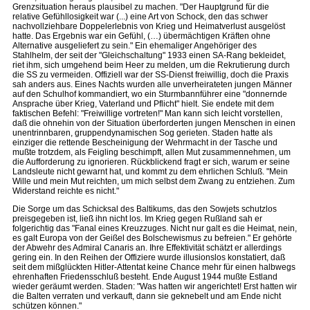
Grenzsituation heraus plausibel zu machen. "Der Hauptgrund für die
relative Gefühllosigkeit war (...) eine Art von Schock, den das schwer
nachvollziehbare Doppelerlebnis von Krieg und Heimatverlust ausgelöst
hatte. Das Ergebnis war ein Gefühl, (…) übermächtigen Kräften ohne
Alternative ausgeliefert zu sein." Ein ehemaliger Angehöriger des
Stahlhelm, der seit der "Gleichschaltung" 1933 einen SA-Rang bekleidet,
riet ihm, sich umgehend beim Heer zu melden, um die Rekrutierung durch
die SS zu vermeiden. Offiziell war der SS-Dienst freiwillig, doch die Praxis
sah anders aus. Eines Nachts wurden alle unverheirateten jungen Männer
auf den Schulhof kommandiert, wo ein Sturmbannführer eine "donnernde
Ansprache über Krieg, Vaterland und Pflicht" hielt. Sie endete mit dem
faktischen Befehl: "Freiwillige vortreten!" Man kann sich leicht vorstellen,
daß die ohnehin von der Situation überforderten jungen Menschen in einen
unentrinnbaren, gruppendynamischen Sog gerieten. Staden hatte als
einziger die rettende Bescheinigung der Wehrmacht in der Tasche und
mußte trotzdem, als Feigling beschimpft, allen Mut zusammennehmen, um
die Aufforderung zu ignorieren. Rückblickend fragt er sich, warum er seine
Landsleute nicht gewarnt hat, und kommt zu dem ehrlichen Schluß. "Mein
Wille und mein Mut reichten, um mich selbst dem Zwang zu entziehen. Zum
Widerstand reichte es nicht."
Die Sorge um das Schicksal des Baltikums, das den Sowjets schutzlos
preisgegeben ist, ließ ihn nicht los. Im Krieg gegen Rußland sah er
folgerichtig das "Fanal eines Kreuzzuges. Nicht nur galt es die Heimat, nein,
es galt Europa von der Geißel des Bolschewismus zu befreien." Er gehörte
der Abwehr des Admiral Canaris an. Ihre Effektivität schätzt er allerdings
gering ein. In den Reihen der Offiziere wurde illusionslos konstatiert, daß
seit dem mißglückten Hitler-Attentat keine Chance mehr für einen halbwegs
ehrenhaften Friedensschluß besteht. Ende August 1944 mußte Estland
wieder geräumt werden. Staden: "Was hatten wir angerichtet! Erst hatten wir
die Balten verraten und verkauft, dann sie geknebelt und am Ende nicht
schützen können."