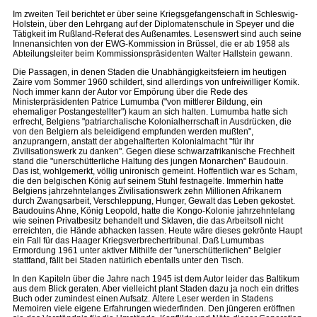
Im zweiten Teil berichtet er über seine Kriegsgefangenschaft in Schleswig-
Holstein, über den Lehrgang auf der Diplomatenschule in Speyer und die
Tätigkeit im Rußland-Referat des Außenamtes. Lesenswert sind auch seine
Innenansichten von der EWG-Kommission in Brüssel, die er ab 1958 als
Abteilungsleiter beim Kommissionspräsidenten Walter Hallstein gewann.
Die Passagen, in denen Staden die Unabhängigkeitsfeiern im heutigen
Zaire vom Sommer 1960 schildert, sind allerdings von unfreiwilliger Komik.
Noch immer kann der Autor vor Empörung über die Rede des
Ministerpräsidenten Patrice Lumumba ("von mittlerer Bildung, ein
ehemaliger Postangestellter") kaum an sich halten. Lumumba hatte sich
erfrecht, Belgiens "patriarchalische Kolonialherrschaft in Ausdrücken, die
von den Belgiern als beleidigend empfunden werden mußten",
anzuprangern, anstatt der abgehalfterten Kolonialmacht "für ihr
Zivilisationswerk zu danken". Gegen diese schwarzafrikanische Frechheit
stand die "unerschütterliche Haltung des jungen Monarchen" Baudouin.
Das ist, wohlgemerkt, völlig unironisch gemeint. Hoffentlich war es Scham,
die den belgischen König auf seinem Stuhl festnagelte. Immerhin hatte
Belgiens jahrzehntelanges Zivilisationswerk zehn Millionen Afrikanern
durch Zwangsarbeit, Verschleppung, Hunger, Gewalt das Leben gekostet.
Baudouins Ahne, König Leopold, hatte die Kongo-Kolonie jahrzehntelang
wie seinen Privatbesitz behandelt und Sklaven, die das Arbeitsoll nicht
erreichten, die Hände abhacken lassen. Heute wäre dieses gekrönte Haupt
ein Fall für das Haager Kriegsverbrechertribunal. Daß Lumumbas
Ermordung 1961 unter aktiver Mithilfe der "unerschütterlichen" Belgier
stattfand, fällt bei Staden natürlich ebenfalls unter den Tisch.
In den Kapiteln über die Jahre nach 1945 ist dem Autor leider das Baltikum
aus dem Blick geraten. Aber vielleicht plant Staden dazu ja noch ein drittes
Buch oder zumindest einen Aufsatz. Ältere Leser werden in Stadens
Memoiren viele eigene Erfahrungen wiederfinden. Den jüngeren eröffnen