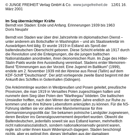
©
JUNGE FREIHEIT Verlag GmbH & Co.
www.jungefreiheit.de
12/01 16.
März 2001
Im Sog übermächtiger Kräfte
Berndt von Staden: Ende und Anfang. Erinnerungen 1939 bis 1963
Doris Neujahr
Berndt von Staden war über drei Jahrzehnte im diplomatischen Dienst –
unter anderem als Botschafter in Washington – und als Staatssekretär im
Auswärtigen Amt tätig. Er wurde 1919 in Estland als Sproß der
baltendeutschen Oberschicht geboren. Diese Schicht erlebte ab 1917 durch
die Revolution und die Enteignungen, die die jungen baltischen
Nationalstaaten anordneten, ihren ökonomischen Ruin. Im Zuge des Hitler-
Stalin-Pakts wurde ihre Aussiedlung vereinbart. Stadens erster Memoiren-
Band "Erinnerungen aus der Vorzeit. Eine Jugend im Baltikum" (1999),
endete am 2. November 1939 mit der Abreise aus Reval (Tallin) auf dem
KDF-Schiff "Deutschland". Der jetzt vorliegende zweite Band beginnt mit der
Ankunft des Schiffes in Gotenhafen (Gdingen).
Die Ankömmlinge wurden in Westpreußen und Posen geleitet, preußische
Provinzen, die man 1919 in Versailles Polen zugeschlagen hatten und
nunmehr dem Sieg über Polen den "Warthegau" bildeten. Die baltischen
Umsiedler hofften, nach den Wirren der letzten Jahre endlich zur Ruhe zu
kommen und an ihre frühere Lebensform anknüpfen zu können. Für die NS-
Führung stellten sie vor allem eine Manövriermasse für ihre
Germanisierungspolitik dar. Sie bekamen polnische Landgüter zugewiesen,
deren Besitzer ins Generalgouvernement deportiert wurden. Obwohl die
Baltendeutschen, jedenfalls soweit sie aus Estland kamen, mehrheitlich
nicht nationalsozialistisch, sondern nationalkonservativ gesinnt waren,
regte sich unter ihnen kaum Widerspruch dagegen. Staden beschönigt
nichts, aber es gelingt ihm, dieses Verhalten aus der damaligen