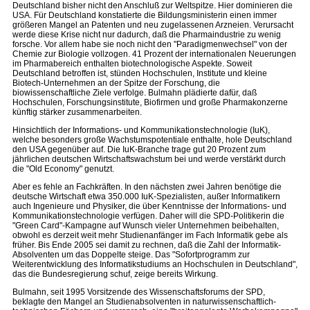
Deutschland bisher nicht den Anschluß zur Weltspitze. Hier dominieren die
USA. Für Deutschland konstatierte die Bildungsministerin einen immer
größeren Mangel an Patenten und neu zugelassenen Arzneien. Verursacht
werde diese Krise nicht nur dadurch, daß die Pharmaindustrie zu wenig
forsche. Vor allem habe sie noch nicht den "Paradigmenwechsel" von der
Chemie zur Biologie vollzogen. 41 Prozent der internationalen Neuerungen
im Pharmabereich enthalten biotechnologische Aspekte. Soweit
Deutschland betroffen ist, stünden Hochschulen, Institute und kleine
Biotech-Unternehmen an der Spitze der Forschung, die
biowissenschaftliche Ziele verfolge. Bulmahn plädierte dafür, daß
Hochschulen, Forschungsinstitute, Biofirmen und große Pharmakonzerne
künftig stärker zusammenarbeiten.
Hinsichtlich der Informations- und Kommunikationstechnologie (IuK),
welche besonders große Wachstumspotentiale enthalte, hole Deutschland
den USA gegenüber auf. Die IuK-Branche trage gut 20 Prozent zum
jährlichen deutschen Wirtschaftswachstum bei und werde verstärkt durch
die "Old Economy" genutzt.
Aber es fehle an Fachkräften. In den nächsten zwei Jahren benötige die
deutsche Wirtschaft etwa 350.000 IuK-Spezialisten, außer Informatikern
auch Ingenieure und Physiker, die über Kenntnisse der Informations- und
Kommunikationstechnologie verfügen. Daher will die SPD-Politikerin die
"Green Card"-Kampagne auf Wunsch vieler Unternehmen beibehalten,
obwohl es derzeit weit mehr Studienanfänger im Fach Informatik gebe als
früher. Bis Ende 2005 sei damit zu rechnen, daß die Zahl der Informatik-
Absolventen um das Doppelte steige. Das "Sofortprogramm zur
Weiterentwicklung des Informatikstudiums an Hochschulen in Deutschland",
das die Bundesregierung schuf, zeige bereits Wirkung.
Bulmahn, seit 1995 Vorsitzende des Wissenschaftsforums der SPD,
beklagte den Mangel an Studienabsolventen in naturwissenschaftlich-