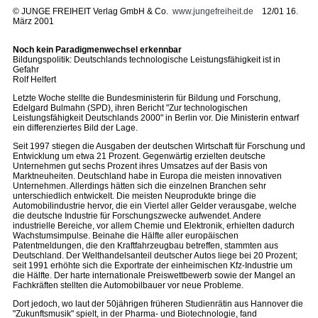
©
JUNGE FREIHEIT Verlag GmbH & Co.
www.jungefreiheit.de
12/01 16.
März 2001
Noch kein Paradigmenwechsel erkennbar
Bildungspolitik: Deutschlands technologische Leistungsfähigkeit ist in
Gefahr
Rolf Helfert
Letzte Woche stellte die Bundesministerin für Bildung und Forschung,
Edelgard Bulmahn (SPD), ihren Bericht "Zur technologischen
Leistungsfähigkeit Deutschlands 2000" in Berlin vor. Die Ministerin entwarf
ein differenziertes Bild der Lage.
Seit 1997 stiegen die Ausgaben der deutschen Wirtschaft für Forschung und
Entwicklung um etwa 21 Prozent. Gegenwärtig erzielten deutsche
Unternehmen gut sechs Prozent ihres Umsatzes auf der Basis von
Marktneuheiten. Deutschland habe in Europa die meisten innovativen
Unternehmen. Allerdings hätten sich die einzelnen Branchen sehr
unterschiedlich entwickelt. Die meisten Neuprodukte bringe die
Automobilindustrie hervor, die ein Viertel aller Gelder verausgabe, welche
die deutsche Industrie für Forschungszwecke aufwendet. Andere
industrielle Bereiche, vor allem Chemie und Elektronik, erhielten dadurch
Wachstumsimpulse. Beinahe die Hälfte aller europäischen
Patentmeldungen, die den Kraftfahrzeugbau betreffen, stammten aus
Deutschland. Der Welthandelsanteil deutscher Autos liege bei 20 Prozent;
seit 1991 erhöhte sich die Exportrate der einheimischen Kfz-Industrie um
die Hälfte. Der harte internationale Preiswettbewerb sowie der Mangel an
Fachkräften stellten die Automobilbauer vor neue Probleme.
Dort jedoch, wo laut der 50jährigen früheren Studienrätin aus Hannover die
"Zukunftsmusik" spielt, in der Pharma- und Biotechnologie, fand