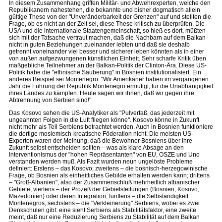
In diesem Zusammenhang griffen Militär- und Abwehrexperten, welche den
Republikanern nahestehen, die bekannte und bisher dogmatisch allein
gültige These von der "Unveränderbarkeit der Grenzen" auf und stellten die
Frage, ob es nicht an der Zeit sei, diese These kritisch zu überprüfen. Die
USA und die internationale Staatengemeinschaft, so hieß es dort, müßten
sich mit der Tatsache vertraut machen, daß die Nachbarn auf dem Balkan
nicht in guten Beziehungen zueinander lebten und daß sie deshalb
getrennt voneinander viel besser und sicherer leben könnten als in einer
von außen aufgezwungenen künstlichen Einheit. Sehr scharfe Kritik üben
maßgebliche Teilnehmer an der Balkan-Politik der Clinton-Ära. Diese US-
Politik habe die "ethnische Säuberung" in Bosnien institutionalisiert. Ein
anderes Beispiel sei Montenegro: "Wir Amerikaner haben im vergangenen
Jahr die Führung der Republik Montenegro ermutigt, für die Unabhängigkeit
ihres Landes zu kämpfen. Heute sagen wir ihnen, daß wir gegen ihre
Abtrennung von Serbien sind!"
Das Kosovo sehen die US-Analytiker als "Pulverfaß, das jederzeit mit
ungeahnten Folgen in die Luft fliegen könne". Kosovo könne in Zukunft
nicht mehr als Teil Serbiens betrachtet werden. Auch in Bosnien funktioniere
die dortige moslemisch-kroatische Föderation nicht. Die meisten US-
Experten waren der Meinung, daß die Bewohner Bosniens über ihre
Zukunft selbst entscheiden sollten – was als klare Absage an den
Interventionismus der "hohen Repräsentanten" von EU, OSZE und Uno
verstanden werden muß. Als Fazit wurden neun ungelöste Probleme
definiert: Erstens – das Kosovo; zweitens – die bosnisch-herzegowinische
Frage, ob Bosnien als einheitliches Gebilde erhalten werden kann; drittens
– "Groß-Albanien", also der Zusammenschluß mehrheitlich albanischer
Gebiete; viertens – der Prozeß der Gebietsteilungen (Bosnien, Kosovo,
Mazedonien) oder deren Integration; fünftens – die Selbständigkeit
Montenegros; sechstens – die "Verkleinerung" Serbiens, wobei es zwei
Denkschulen gibt: eine sieht Serbiens als Stabilitätsfaktor, eine zweite
meint, daß nur eine Reduzierung Serbiens zu Stabilität auf dem Balkan