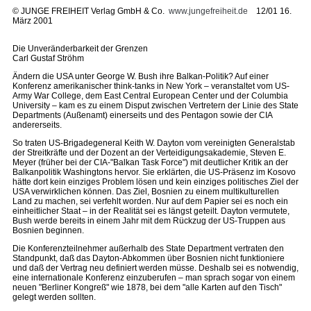
©
JUNGE FREIHEIT Verlag GmbH & Co.
www.jungefreiheit.de
12/01 16.
März 2001
Die Unveränderbarkeit der Grenzen
Carl Gustaf Ströhm
Ändern die USA unter George W. Bush ihre Balkan-Politik? Auf einer
Konferenz amerikanischer think-tanks in New York – veranstaltet vom US-
Army War College, dem East Central European Center und der Columbia
University – kam es zu einem Disput zwischen Vertretern der Linie des State
Departments (Außenamt) einerseits und des Pentagon sowie der CIA
andererseits.
So traten US-Brigadegeneral Keith W. Dayton vom vereinigten Generalstab
der Streitkräfte und der Dozent an der Verteidigungsakademie, Steven E.
Meyer (früher bei der CIA-"Balkan Task Force") mit deutlicher Kritik an der
Balkanpolitik Washingtons hervor. Sie erklärten, die US-Präsenz im Kosovo
hätte dort kein einziges Problem lösen und kein einziges politisches Ziel der
USA verwirklichen können. Das Ziel, Bosnien zu einem multikulturellen
Land zu machen, sei verfehlt worden. Nur auf dem Papier sei es noch ein
einheitlicher Staat – in der Realität sei es längst geteilt. Dayton vermutete,
Bush werde bereits in einem Jahr mit dem Rückzug der US-Truppen aus
Bosnien beginnen.
Die Konferenzteilnehmer außerhalb des State Department vertraten den
Standpunkt, daß das Dayton-Abkommen über Bosnien nicht funktioniere
und daß der Vertrag neu definiert werden müsse. Deshalb sei es notwendig,
eine internationale Konferenz einzuberufen – man sprach sogar von einem
neuen "Berliner Kongreß" wie 1878, bei dem "alle Karten auf den Tisch"
gelegt werden sollten.