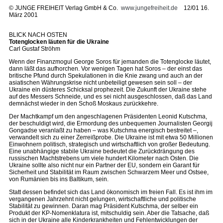
©
JUNGE FREIHEIT Verlag GmbH & Co.
www.jungefreiheit.de
12/01 16.
März 2001
BLICK NACH OSTEN
Totenglocken läuten für die Ukraine
Carl Gustaf Ströhm
Wenn der Finanzmogul George Soros für jemanden die Totenglocke läutet,
dann läßt das aufhorchen. Vor wenigen Tagen hat Soros – der einst das
britische Pfund durch Spekulationen in die Knie zwang und auch an der
asiatischen Währungskrise nicht unbeteiligt gewesen sein soll – der
Ukraine ein düsteres Schicksal prophezeit. Die Zukunft der Ukraine stehe
auf des Messers Schneide, und es sei nicht ausgeschlossen, daß das Land
demnächst wieder in den Schoß Moskaus zurückkehre.
Der Machtkampf um den angeschlagenen Präsidenten Leonid Kutschma,
der beschuldigt wird, die Ermordung des unbequemen Journalisten Georgij
Gongadse veranlaßt zu haben – was Kutschma energisch bestreitet –,
verwandelt sich zu einer Zerreißprobe. Die Ukraine ist mit etwa 50 Millionen
Einwohnern politisch, strategisch und wirtschaftlich von großer Bedeutung.
Eine unabhängige stabile Ukraine bedeutet die Zurückdrängung des
russischen Machtstrebens um viele hundert Kilometer nach Osten. Die
Ukraine sollte also nicht nur ein Partner der EU, sondern ein Garant für
Sicherheit und Stabilität im Raum zwischen Schwarzem Meer und Ostsee,
von Rumänien bis ins Baltikum, sein.
Statt dessen befindet sich das Land ökonomisch im freien Fall. Es ist ihm im
vergangenen Jahrzehnt nicht gelungen, wirtschaftliche und politische
Stabilität zu gewinnen. Daran mag Präsident Kutschma, der selber ein
Produkt der KP-Nomenklatura ist, mitschuldig sein. Aber die Tatsache, daß
sich in der Ukraine alle Kinderkrankheiten und Fehlentwicklungen der