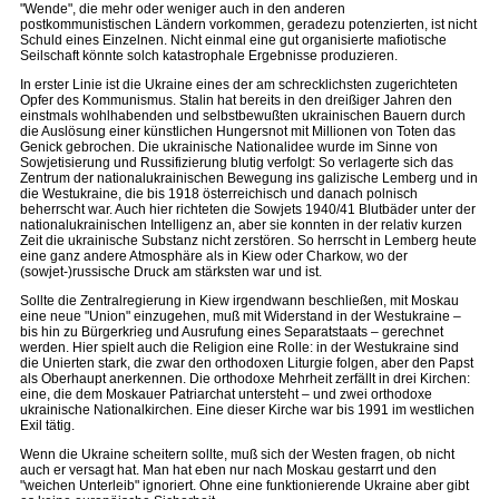
"Wende", die mehr oder weniger auch in den anderen
postkommunistischen Ländern vorkommen, geradezu potenzierten, ist nicht
Schuld eines Einzelnen. Nicht einmal eine gut organisierte mafiotische
Seilschaft könnte solch katastrophale Ergebnisse produzieren.
In erster Linie ist die Ukraine eines der am schrecklichsten zugerichteten
Opfer des Kommunismus. Stalin hat bereits in den dreißiger Jahren den
einstmals wohlhabenden und selbstbewußten ukrainischen Bauern durch
die Auslösung einer künstlichen Hungersnot mit Millionen von Toten das
Genick gebrochen. Die ukrainische Nationalidee wurde im Sinne von
Sowjetisierung und Russifizierung blutig verfolgt: So verlagerte sich das
Zentrum der nationalukrainischen Bewegung ins galizische Lemberg und in
die Westukraine, die bis 1918 österreichisch und danach polnisch
beherrscht war. Auch hier richteten die Sowjets 1940/41 Blutbäder unter der
nationalukrainischen Intelligenz an, aber sie konnten in der relativ kurzen
Zeit die ukrainische Substanz nicht zerstören. So herrscht in Lemberg heute
eine ganz andere Atmosphäre als in Kiew oder Charkow, wo der
(sowjet-)russische Druck am stärksten war und ist.
Sollte die Zentralregierung in Kiew irgendwann beschließen, mit Moskau
eine neue "Union" einzugehen, muß mit Widerstand in der Westukraine –
bis hin zu Bürgerkrieg und Ausrufung eines Separatstaats – gerechnet
werden. Hier spielt auch die Religion eine Rolle: in der Westukraine sind
die Unierten stark, die zwar den orthodoxen Liturgie folgen, aber den Papst
als Oberhaupt anerkennen. Die orthodoxe Mehrheit zerfällt in drei Kirchen:
eine, die dem Moskauer Patriarchat untersteht – und zwei orthodoxe
ukrainische Nationalkirchen. Eine dieser Kirche war bis 1991 im westlichen
Exil tätig.
Wenn die Ukraine scheitern sollte, muß sich der Westen fragen, ob nicht
auch er versagt hat. Man hat eben nur nach Moskau gestarrt und den
"weichen Unterleib" ignoriert. Ohne eine funktionierende Ukraine aber gibt