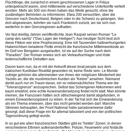
Flüchtlinge, die zunächst in einem geschlossenen Lager in Fréjus
untergebracht waren, sind mittlerweile auf verschiedene Unterkünfte verteilt
worden. Mehr als 500 von ihnen haben das Weite gesucht, ohne die
zuständigen Behörden zu informieren. Etwa 200 versuchten, über die
Grenzen nach Deutschland, Belgien oder in die Schweiz zu gelangen. Von
dort abgewiesen, kehrten sie nach Frankreich zurück, wo sie sich nun
weiterhin in den Grenzregionen aufhalten.
Vor fast dreißig Jahren veröffentlichte Jean Raspail seinen Roman "Le
camp des saints" ("Das Lager der Heiligen"). Aus heutiger Sicht liest sich
diese Fiktion wie eine Prophezeiung: Eine mit Tausenden halbverhungerten
Habenichtsen beladene Flotte erreicht die französische Mittelmeerküste an.
Im Golf von Bengalen ausgelaufen, ist sie auf der Suche nach dem
"Paradies". Der Roman erwies sich als Verkaufsschlager und löste
leidenschaftliche Debatten aus.
Davon kann nun, da er mit der Ankunft dieser boat people aus dem
irakischen Kurdistan Realität geworden ist, keine Rede sein. Le Monde
zufolge gehören die allermeisten von ihnen der religiösen Minderheit der
Yazidis an, die die muslimischen Kurden als "Ketzer" ansehen. Niemand
denkt auch nur im Traum daran, ein so nebensächliches Thema wie die
"Toleranzgrenze" anzusprechen. Selbst das Schengener Abkommen wird
kaum erwähnt, eine echte Auseinandersetzung findet nicht statt. Man könnte
meinen, die Franzosen hätten sich stillschweigend damit abgefunden, in
einem Einwanderungsland zu leben. In der Tat hat sich die Einwanderung
als ein Thema erwiesen, über das nicht geredet werden darf. Manche
Stimmen behaupten, der Front National habe paradoxerweise dafür
gesorgt, daß diese Frage ein für allemal tabuisiert und von der politischen
Tagesordnung gefegt wurde.
In so gut wie allen französischen Städten gibt es "heikle" Zonen, in denen
verschiedene Ethnien aufeinandertreffen. Polizei, Feuerwehr und Notärzte