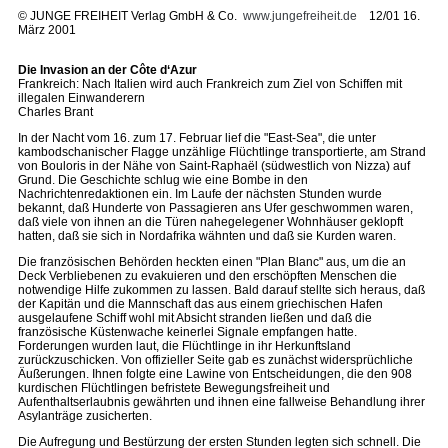
©
JUNGE FREIHEIT Verlag GmbH & Co.
www.jungefreiheit.de
12/01 16.
März 2001
Die Invasion an der Côte d‘Azur
Frankreich: Nach Italien wird auch Frankreich zum Ziel von Schiffen mit
illegalen Einwanderern
Charles Brant
In der Nacht vom 16. zum 17. Februar lief die "East-Sea", die unter
kambodschanischer Flagge unzählige Flüchtlinge transportierte, am Strand
von Bouloris in der Nähe von Saint-Raphaël (südwestlich von Nizza) auf
Grund. Die Geschichte schlug wie eine Bombe in den
Nachrichtenredaktionen ein. Im Laufe der nächsten Stunden wurde
bekannt, daß Hunderte von Passagieren ans Ufer geschwommen waren,
daß viele von ihnen an die Türen nahegelegener Wohnhäuser geklopft
hatten, daß sie sich in Nordafrika wähnten und daß sie Kurden waren.
Die französischen Behörden heckten einen "Plan Blanc" aus, um die an
Deck Verbliebenen zu evakuieren und den erschöpften Menschen die
notwendige Hilfe zukommen zu lassen. Bald darauf stellte sich heraus, daß
der Kapitän und die Mannschaft das aus einem griechischen Hafen
ausgelaufene Schiff wohl mit Absicht stranden ließen und daß die
französische Küstenwache keinerlei Signale empfangen hatte.
Forderungen wurden laut, die Flüchtlinge in ihr Herkunftsland
zurückzuschicken. Von offizieller Seite gab es zunächst widersprüchliche
Äußerungen. Ihnen folgte eine Lawine von Entscheidungen, die den 908
kurdischen Flüchtlingen befristete Bewegungsfreiheit und
Aufenthaltserlaubnis gewährten und ihnen eine fallweise Behandlung ihrer
Asylanträge zusicherten.
Die Aufregung und Bestürzung der ersten Stunden legten sich schnell. Die