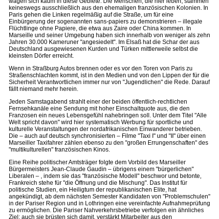
wagen sich kaum in diese Gebiete. Die Menschen, die hier leben, stammen
keineswegs ausschließlich aus den ehemaligen französischen Kolonien. In
Paris gehen die Linken regelmäßig auf die Straße, um für eine
Einbürgerung der sogenannten sans-papiers zu demonstrieren – illegale
Flüchtlinge ohne Papiere, die etwa aus Zaire oder China kommen. In
Marseille und seiner Umgebung haben sich innerhalb von weniger als zehn
Jahren 30.000 Kameruner "angesiedelt". Im Elsaß hat die Schar der aus
Deutschland ausgewiesenen Kurden und Türken mittlerweile selbst die
kleinsten Dörfer erreicht.
Wenn in Straßburg Autos brennen oder es vor den Toren von Paris zu
Straßenschlachten kommt, ist in den Medien und von den Lippen der für die
Sicherheit Verantwortlichen immer nur von "Jugendlichen" die Rede. Darauf
fällt niemand mehr herein.
Jeden Samstagabend strahlt einer der beiden öffentlich-rechtlichen
Fernsehkanäle eine Sendung mit hoher Einschaltquote aus, die den
Franzosen ein neues Lebensgefühl nahebringen soll. Unter dem Titel "Alle
Welt spricht davon" wird hier systematisch Werbung für sportliche und
kulturelle Veranstaltungen der nordafrikanischen Einwanderer betrieben.
Die – auch auf deutsch synchronisierten – Filme "Taxi I" und "II" über einen
Marseiller Taxifahrer zählen ebenso zu den "großen Errungenschaften" des
"multikulturellen" französischen Kinos.
Eine Reihe politischer Amtsträger folgte dem Vorbild des Marseiller
Bürgermeisters Jean-Claude Gaudin – übrigens einem "bürgerlichen"
Liberalen – , indem sie das "französische Modell" beschwor und betonte,
Frankreich stehe für "die Öffnung und die Mischung". Das Institut für
politische Studien, ein Heiligtum der republikanischen Elite, hat
angekündigt, ab dem nächsten Semester Kandidaten von "Problemschulen"
in der Pariser Region und in Lothringen eine vereinfachte Aufnahmeprüfung
zu ermöglichen. Die Pariser Nahverkehrsbetriebe verfolgen ein ähnliches
Ziel; auch sie brüsten sich damit, verstärkt Mitarbeiter aus den