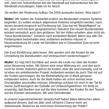
soll. Jetzt von Subventionen bei der Atomkraft auf Subventionen bei der
Windkraft umzusteigen, halte ich für falsch.
Sie wollen die Förderung Aufbau Ost 2004 auslaufen lassen. Was dann?
Walter:
Wir sollten die Solidarität endlich als Bestandteil unseres Systems
begreifen. Es sollten einfach allgemeine Kriterien eingeführt werden, nach
denen jemand Anspruch auf Förderung hat. Das hat mit "Bedürftigkeit" zu
tun, aber nicht mit dem geographischen Standort. Die neuen Bundesländer
würden vermutlich auch den größeren Teil der Hilfen erhalten, aber nicht als
"neue Bundesländer", sondern nach konkretem Bedarf. Wenn das alte Ost-
Fördersystem beibehalten wird, entstehen weiterhin Häuser in
Neubrandenburg für Leute mit Gehältern wie in Düsseldorf. Das ist nicht
angemessen.
Die Euro-Einführung steht bevor. Wie werden sich die Kosten für die
Umstellung bei Bankkunden und Verbrauchern niederschlagen?
Walter:
Es regt mich furchtbar auf, wenn die Leute nur über die Kosten
einer Neuerung reden. Wir führen eine neue Währung ein, und das auch
noch für immer. Natürlich gibt es da Kosten, aber die sind einmalig, und es
ist eben ein ambitioniertes Projekt. Außerdem werden da auch Titel mit auf
die Kosten geschlagen, die bei Beibehaltung der D-Mark genauso
entstanden wären. Auch für die Mark haben wir schon einmal neue
Druckplatten anschaffen müssen. Allerdings schäme ich mich in der Tat für
meine Zunft bezüglich der Debatte um Umtauschgebühren. Ich finde es
unwürdig, daß Banken nun auf die Idee kommen, die Kosten für den Tausch
auf die Kunden abzuwälzen. Wir sind Dienstleister.
In unserer jugendorientierten Gesellschaft haben ältere Menschen allein
aufgrund dessen, daß sie älter sind, oft keine Chance mehr am
Arbeitsmarkt. Bedarf es da nicht einer Einmischung der Politik?