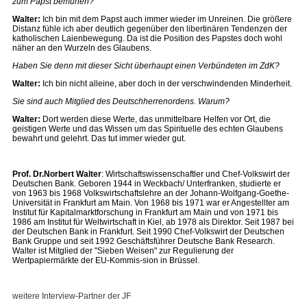
zum Papst bemühen?
Walter:
Ich bin mit dem Papst auch immer wieder im Unreinen. Die größere
Distanz fühle ich aber deutlich gegenüber den libertinären Tendenzen der
katholischen Laienbewegung. Da ist die Position des Papstes doch wohl
näher an den Wurzeln des Glaubens.
Haben Sie denn mit dieser Sicht überhaupt einen Verbündeten im ZdK?
Walter:
Ich bin nicht alleine, aber doch in der verschwindenden Minderheit.
Sie sind auch Mitglied des Deutschherrenordens. Warum?
Walter:
Dort werden diese Werte, das unmittelbare Helfen vor Ort, die
geistigen Werte und das Wissen um das Spirituelle des echten Glaubens
bewahrt und gelehrt. Das tut immer wieder gut.
Prof. Dr.Norbert Walter
: Wirtschaftswissenschaftler und Chef-Volkswirt der
Deutschen Bank. Geboren 1944 in Weckbach/ Unterfranken, studierte er
von 1963 bis 1968 Volkswirtschaftslehre an der Johann-Wolfgang-Goethe-
Universität in Frankfurt am Main. Von 1968 bis 1971 war er Angestellter am
Institut für Kapitalmarktforschung in Frankfurt am Main und von 1971 bis
1986 am Institut für Weltwirtschaft in Kiel, ab 1978 als Direktor. Seit 1987 bei
der Deutschen Bank in Frankfurt. Seit 1990 Chef-Volkswirt der Deutschen
Bank Gruppe und seit 1992 Geschäftsführer Deutsche Bank Research.
Walter ist Mitglied der "Sieben Weisen" zur Regulierung der
Wertpapiermärkte der EU-Kommis-sion in Brüssel.
weitere Interview-Partner der JF