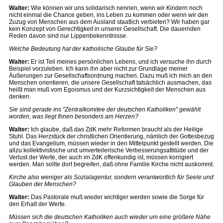
Walter:
Wie können wir uns solidarisch nennen, wenn wir Kindern noch
nicht einmal die Chance geben, ins Leben zu kommen oder wenn wir den
Zuzug von Menschen aus dem Ausland staatlich verbieten? Wir haben gar
kein Konzept von Gerechtigkeit in unserer Gesellschaft. Die dauernden
Reden davon sind nur Lippenbekenntnisse.
Welche Bedeutung hat der katholische Glaube für Sie?
Walter:
Er ist Teil meines persönlichen Lebens, und ich versuche ihn durch
Beispiel vorzuleben. Ich kann ihn aber nicht zur Grundlage meiner
Äußerungen zur Gesellschaftsordnung machen. Dazu muß ich mich an den
Menschen orientieren, die unsere Gesellschaft tatsächlich ausmachen, das
heißt man muß vom Egoismus und der Kurzsichtigkeit der Menschen aus
denken.
Sie sind gerade ins "Zentralkomitee der deutschen Katholiken" gewählt
worden, was liegt Ihnen besonders am Herzen?
Walter:
Ich glaube, daß das ZdK mehr Reformen braucht als der Heilige
Stuhl. Das Herzstück der christlichen Orientierung, nämlich der Gottesbezug
und das Evangelium, müssen wieder in den Mittelpunkt gestellt werden. Die
allzu kollektivistische und umverteilerische Verbesserungsattitüde und der
Verlust der Werte, der auch im ZdK offenkundig ist, müssen korrigiert
werden. Man sollte dort begreifen, daß ohne Familie Kirche nicht auskommt.
Kirche also weniger als Sozialagentur, sondern verantwortlich für Seele und
Glauben der Menschen?
Walter:
Das Pastorale muß wieder wichtiger werden sowie die Sorge für
den Erhalt der Werte.
Müssen sich die deutschen Katholiken auch wieder um eine größere Nähe