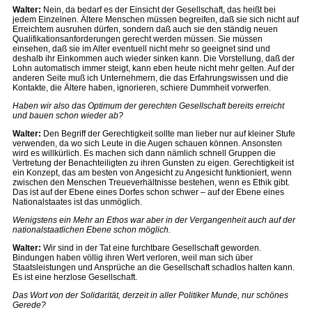
Walter:
Nein, da bedarf es der Einsicht der Gesellschaft, das heißt bei
jedem Einzelnen. Ältere Menschen müssen begreifen, daß sie sich nicht auf
Erreichtem ausruhen dürfen, sondern daß auch sie den ständig neuen
Qualifikationsanforderungen gerecht werden müssen. Sie müssen
einsehen, daß sie im Alter eventuell nicht mehr so geeignet sind und
deshalb ihr Einkommen auch wieder sinken kann. Die Vorstellung, daß der
Lohn automatisch immer steigt, kann eben heute nicht mehr gelten. Auf der
anderen Seite muß ich Unternehmern, die das Erfahrungswissen und die
Kontakte, die Ältere haben, ignorieren, schiere Dummheit vorwerfen.
Haben wir also das Optimum der gerechten Gesellschaft bereits erreicht
und bauen schon wieder ab?
Walter:
Den Begriff der Gerechtigkeit sollte man lieber nur auf kleiner Stufe
verwenden, da wo sich Leute in die Augen schauen können. Ansonsten
wird es willkürlich. Es machen sich dann nämlich schnell Gruppen die
Vertretung der Benachteiligten zu ihren Gunsten zu eigen. Gerechtigkeit ist
ein Konzept, das am besten von Angesicht zu Angesicht funktioniert, wenn
zwischen den Menschen Treueverhältnisse bestehen, wenn es Ethik gibt.
Das ist auf der Ebene eines Dorfes schon schwer – auf der Ebene eines
Nationalstaates ist das unmöglich.
Wenigstens ein Mehr an Ethos war aber in der Vergangenheit auch auf der
nationalstaatlichen Ebene schon möglich.
Walter:
Wir sind in der Tat eine furchtbare Gesellschaft geworden.
Bindungen haben völlig ihren Wert verloren, weil man sich über
Staatsleistungen und Ansprüche an die Gesellschaft schadlos halten kann.
Es ist eine herzlose Gesellschaft.
Das Wort von der Solidarität, derzeit in aller Politiker Munde, nur schönes
Gerede?