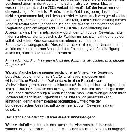
Leistungsträgern in der Arbeitnehmerschaft, also der neuen Mitte, im
wesentlichen auf das Jahr 2005 vertagt. Ich weiß, daß der Finanzminister
ein vorsichtiger Mensch ist. Er möchte kein Geld ausgeben, das er noch
nicht eingenommen hat, und deshalb redet er, wenn auch weniger als seine
Vorgänger, über Gegenfinanzierung. Den Mut, durch Steuersenkung dieses
Land zu revitalisieren, hat aber auch er nicht. Was seit dem Wechsel der
Regierung gar nicht angepackt wurde, ist die Flexibilisierung des
Arbeitsmarktes. Hier ist jetzt sogar – durch den Einfluß der Gewerkschaften
– der Bundeskanzler angesichts der Wahlen im nächsten Jahr geneigt, den
kollektivistischen Rückwärtsgang einzulegen, ich meine das
Betriebsverfassungsgesetz. Dieses belastet vor allem jene Unternehmen,
auf die es in besonderem Masse bei der Entstehung von Beschäftigung
ankommt, nämlich die Kleinunternehmen.
Bundeskanzler Schröder erweckt oft den Eindruck, als taktiere er in diesen
Fragen nur?
Walter:
Manche Leute meinen auch, für eine Mitte-Links-Regierung
berücksichtige er in enormen Maße langfristige Interessen und
wirtschaftliche Einsichten. Daß er dazu in einer Republik von
Motivverdächtigern manchmal taktieren muß, ist ein politisch sachgerechter
Instinkt. Daß Intellektuelle das nicht gut finden – daß ich das nicht gut finde
–, ist unser Privatvergnügen. Vielleicht sollte man Politik weniger nach ihren
Motiven als nach ihren Ergebnissen beurteilen. Ich jedenfalls kann
jemanden, der in einem konsensbedürftigen Umfeld wie der
bundesdeutschen Gesellschaft taktiert, nicht guten Gewissens dafür
schelten.
Das erscheint einsichtig, ist aber äußerst unbefriedigend.
Walter:
Natürlich, mir reicht das auch nicht. Aber was mich besonders
wundert ist, daß es so vielen junge Menschen reicht. Daß die nicht dagegen