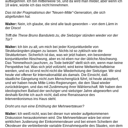
aufbegehren. Ich bin mittlerweile 56, und da wird man milder, aber wenn ich
18 wäre, würde ich das nicht hinnehmen.
Das ist der Pragmatismus der "Neuen-Mitte"-Generation, die sich
abgefunden hat.
Walter:
Nein, ich glaube, die sind alle taub geworden – von dem Lärm in
der Disco!
Trifft die These Bruno Bandulets zu, die Siebziger stünden wieder vor der
Tür?
Walter:
Ich bin zu alt, um mich bei jeder Konjunkturdelle von
Strukturängsten plagen zu lassen. Nichts ist so zyklisch wie die
Strukturkrisen. Sicherlich ist das, was wir jetzt haben, ein besonderer
konjunktureller Abschwung, aber es ist eben nur der übliche Abschwung.
Das "himmelhoch jauchzen, zu Tode betrübt" stellt sich ein, wenn man keine
Perspektive hat. Was sich jetzt vollzieht, wird keine Weltwirtschaftskrise
werden, und es ist erst recht nicht die Wiederholung der Siebziger. Wir sind
heute viel offener für Internationalität als damals. Die Einsicht, daß
staatliche Gängelung nicht zum Menschenglück führt, ist heute akzeptiert,
und wir haben heute Mitte-Links-Regierungen, die den Staat wieder
zurückdrängen, und das mit Zustimmung ihrer Wählerschaft. Wir haben den
ideologischen Ballast der sechziger und siebziger Jahre abgeworfen und
deshalb fürchte ich auch nicht, daß eine Renaissance des
Interventionismus ins Haus steht.
Droht uns nun eine Erhöhung der Mehrwertsteuer?
Walter:
Ich weiß nicht, was bei dieser nun wieder aufgekommenen
Diskussion herauskommen wird. Die Mehrwertsteuer wäre bei einer
wirklichen Justierung der Einkommensteuer und bei einem Scheitern der
Ökosteuer die verbleibende variable Einnahmequelle des Staates, von dem