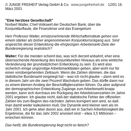
©
JUNGE FREIHEIT Verlag GmbH & Co.
www.jungefreiheit.de
12/01 16.
März 2001
"Eine herzlose Gesellschaft"
Norbert Walter, Chef-Volkswirt der Deutschen Bank, über die
Konjunkturflaute, die Finanzkrise und das Evangelium
Herr Professor Walter, ernstzunehmende Wirtschaftsinstitute gehen von
einem stärker als bisher angenommenen Konjunkturrückgang aus. Sind
angesichts dieser Entwicklung die ehrgeizigen Arbeitsmarkt-Ziele der
Bundesregierung realistisch?
Walter:
Für die meisten scheint das, was sich derzeit anbahnt, eher eine
überraschende Absenkung des konjunkturellen Niveaus als eine wirkliche
Veränderung der grundsätzlichen Entwicklung zu sein. Es wird also
sicherlich einige ungünstige Arbeitsmarktdaten geben, aber wohl nur für
einen vorübergehenden Zeitraum. Wenn die Zahlen stimmen, die das
statistische Bundesamt vorgelegt hat – was ich nicht glaube –,dann wird es
in diesem Jahr um die zwei Prozent Wachstum geben. Das dürfte dann nur
zu einem kleinen Anstieg der Beschäftigtenzahlen führen. Da aber aufgrund
der demographischen Entwicklung Zugänge zum Arbeitsmarkt knapp
werden, kann sich durchaus ein Rückgang der Arbeitslosenzahlen im Jahre
2001 ergeben. Ich glaube nicht, daß der statistische Fehler der offiziellen
Zahlen bis zum Beginn des nächsten Jahres korrigiert sein wird, so daß
man damit weiter kalkulieren muß. Die Dynamik wird kleiner sein als im
Jahr 2001. Ich gehe aber davon aus, daß wir in Sachen Arbeitslosigkeit die
Ergebnisse, die für das Jahr 2002 anvisiert sind – etwa 3,5 Millionen –
erreichen können.
Das heißt, die Bundesregierung liegt nicht so falsch?