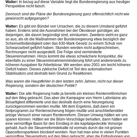
Walter:
In bezug auf diese Variable liegt die Bundesregierung aus heutiger
Perspektive nicht falsch.
Dennoch sind die Pläne der Bundesregierung ganz offensichtlich nicht wie
gewünscht aufgegangen?
Walter:
Es gibt ein Bündel von Ursachen, die zu diesem Umstand geführt
haben. Erstens sind die Ausnahmen bei der Ökosteuer günstiger, als
diejenigen, die davon begünstigt sind, einräumen. Zweitens sieht es ganz
so aus, als ob die Maßnahmen der Bundesregierung etwa bezüglich der
Scheinselbständigkeit oder das 630-Mark-Gesetz zu einem Schub von
Schwarzarbeit geführt haben. Stunden werden nicht aufgeschrieben,
Rechnungen nicht ausgestellt. Die Folge sind verminderte
Steuereinnahmen. Hinzu kommt die etwas schwächere Konjunktur, die
ebenfalls zu einer Steuereinnahmenminderung führt und andererseits zu
höheren Ausgaben für Arbeitslose. Wir werden also 2001 ein leicht höheres
Defizit haben. Dieses zyklische Defizit ist Teil des automatischen
Stabilisators und deshalb kein Grund zu Reaktionen.
Was waren die Hauptfehler in den letzten zehn Jahren, nicht nur dieser
Regierung, sondern der deutschen Politik?
Walter:
Die alte Regierung hatte ja bereits ein kleines Rentenreförmchen
auf den Weg gebracht. Das aber die Kampagne von Herrn Lafontaine als
Bösartigkeit diffamierte und das deshalb durch eine Neuregelung
zurückgenommen werden mußte. Mit dem Ergebnis, daß dann ein
Notprogramm zur Rentensicherung folgen mußte und anschließendder
jetzige Versuch einer neuen Rentenreform. Diesen Umweg hätten wir uns
sparen können. Hätten wir die Blüm-Vorschläge behalten, dann hätten wir
eine vernünftige Basis für den Einstieg in die kapitalgedeckte Vorsorge
gehabt. Auch die Steuerreformdebatte ist vormals durch die rot-grünen
Oppositionsparteien blockiert worden. Nun hat man eine in vielen Punkten
vernünftige Steuerreform auf den Weg gebracht, aber die Entlastungen von