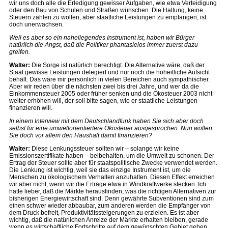
wir uns doch alle die Erledigung gewisser Aufgaben, wie etwa Verteidigung
oder den Bau von Schulen und Straßen wünschen. Die Haltung, keine
Steuern zahlen zu wollen, aber staatliche Leistungen zu empfangen, ist
doch unerwachsen.
Weil es aber so ein naheliegendes Instrument ist, haben wir Bürger
natürlich die Angst, daß die Politiker phantasielos immer zuerst dazu
greifen.
Walter:
Die Sorge ist natürlich berechtigt. Die Alternative wäre, daß der
Staat gewisse Leistungen delegiert und nur noch die hoheitliche Aufsicht
behält. Das wäre mir persönlich in vielen Bereichen auch sympathischer.
Aber wir reden über die nächsten zwei bis drei Jahre, und wer da die
Einkommensteuer 2005 oder früher senken und die Ökosteuer 2003 nicht
weiter erhöhen will, der soll bitte sagen, wie er staatliche Leistungen
finanzieren will.
In einem Interview mit dem Deutschlandfunk haben Sie sich aber doch
selbst für eine umweltorientiertere Ökosteuer ausgesprochen. Nun wollen
Sie doch vor allem den Haushalt damit finanzieren?
Walter:
Diese Lenkungssteuer sollten wir – solange wir keine
Emissionszertifikate haben – beibehalten, um die Umwelt zu schonen. Der
Ertrag der Steuer sollte aber für staatspolitische Zwecke verwendet werden.
Die Lenkung ist wichtig, weil sie das einzige Instrument ist, um die
Menschen zu ökologischem Verhalten anzuhalten. Diesen Effekt erreichen
wir aber nicht, wenn wir die Erträge etwa in Windkraftwerke stecken. Ich
hätte lieber, daß die Märkte herausfinden, was die richtigen Alternativen zur
bisherigen Energiewirtschaft sind. Denn gewährte Subventionen sind zum
einen schwer wieder abbaubar, zum anderen werden die Empfänger von
dem Druck befreit, Produktivitätssteigerungen zu erzielen. Es ist aber
wichtig, daß die natürlichen Anreize der Märkte erhalten bleiben, gerade
wenn es wirtschaftliche Fortschritte auf dem gewünschten Gebiet geben