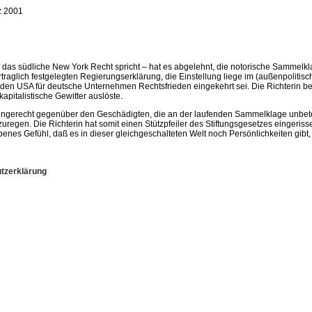
z 2001
r das südliche New York Recht spricht – hat es abgelehnt, die notorische Sammel
rtraglich festgelegten Regierungserklärung, die Einstellung liege im (außenpoliti
den USA für deutsche Unternehmen Rechtsfrieden eingekehrt sei. Die Richterin bea
italistische Gewitter auslöste.
 ungerecht gegenüber den Geschädigten, die an der laufenden Sammelklage unbeteil
egen. Die Richterin hat somit einen Stützpfeiler des Stiftungsgesetzes eingerisse
enes Gefühl, daß es in dieser gleichgeschalteten Welt noch Persönlichkeiten gibt
tzerklärung