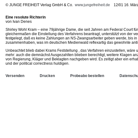
©
JUNGE FREIHEIT Verlag GmbH & Co.
www.jungefreiheit.de
12/01 16. Mär
Eine resolute Richterin
von Ivan Denes
Shirley Wohl Kram – eine 79jährige Dame, die seit Jahren am Federal Court fü
gleichermaßen die Einstellung des Verfahrens beantragt, unterstützt von der ve
festgelegt, daß es keine Zahlungen an NS-Zwangsarbeiter geben werde, bis in 
zusammenhaben, was im deutschen Medienwald reflexartig das gewohnte antikap
Unbeachtet blieb dabei Krams Feststellung , das Verfahren einzustellen, wäre
mehr: auch die demnächst Ausgezahlten blieben berechtigt, weitere Klagen anzur
von Regierung, Kläger und Beklagten nachgeben wird. Es zeitigt aber ein erhab
und der political correctness huldigen.
Versenden
Drucken
Probeabo bestellen
Datenschu