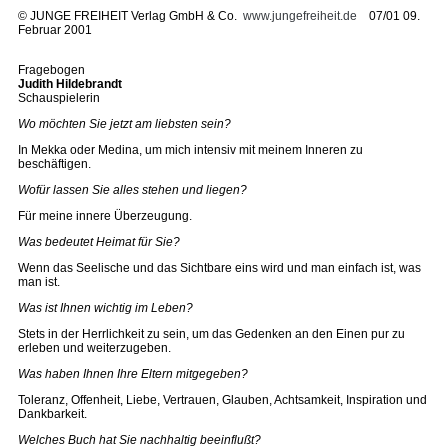
©
JUNGE FREIHEIT Verlag GmbH & Co.
www.jungefreiheit.de
07/01 09.
Februar 2001
Fragebogen
Judith Hildebrandt
Schauspielerin
Wo möchten Sie jetzt am liebsten sein?
In Mekka oder Medina, um mich intensiv mit meinem Inneren zu
beschäftigen.
Wofür lassen Sie alles stehen und liegen?
Für meine innere Überzeugung.
Was bedeutet Heimat für Sie?
Wenn das Seelische und das Sichtbare eins wird und man einfach ist, was
man ist.
Was ist Ihnen wichtig im Leben?
Stets in der Herrlichkeit zu sein, um das Gedenken an den Einen pur zu
erleben und weiterzugeben.
Was haben Ihnen Ihre Eltern mitgegeben?
Toleranz, Offenheit, Liebe, Vertrauen, Glauben, Achtsamkeit, Inspiration und
Dankbarkeit.
Welches Buch hat Sie nachhaltig beeinflußt?