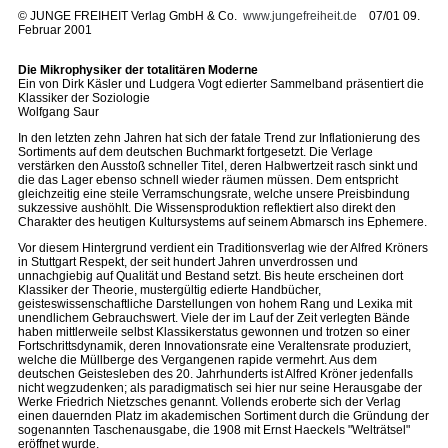
©
JUNGE FREIHEIT Verlag GmbH & Co.
www.jungefreiheit.de
07/01 09.
Februar 2001
Die Mikrophysiker der totalitären Moderne
Ein von Dirk Käsler und Ludgera Vogt edierter Sammelband präsentiert die
Klassiker der Soziologie
Wolfgang Saur
In den letzten zehn Jahren hat sich der fatale Trend zur Inflationierung des
Sortiments auf dem deutschen Buchmarkt fortgesetzt. Die Verlage
verstärken den Ausstoß schneller Titel, deren Halbwertzeit rasch sinkt und
die das Lager ebenso schnell wieder räumen müssen. Dem entspricht
gleichzeitig eine steile Verramschungsrate, welche unsere Preisbindung
sukzessive aushöhlt. Die Wissensproduktion reflektiert also direkt den
Charakter des heutigen Kultursystems auf seinem Abmarsch ins Ephemere.
Vor diesem Hintergrund verdient ein Traditionsverlag wie der Alfred Kröners
in Stuttgart Respekt, der seit hundert Jahren unverdrossen und
unnachgiebig auf Qualität und Bestand setzt. Bis heute erscheinen dort
Klassiker der Theorie, mustergültig edierte Handbücher,
geisteswissenschaftliche Darstellungen von hohem Rang und Lexika mit
unendlichem Gebrauchswert. Viele der im Lauf der Zeit verlegten Bände
haben mittlerweile selbst Klassikerstatus gewonnen und trotzen so einer
Fortschrittsdynamik, deren Innovationsrate eine Veraltensrate produziert,
welche die Müllberge des Vergangenen rapide vermehrt. Aus dem
deutschen Geistesleben des 20. Jahrhunderts ist Alfred Kröner jedenfalls
nicht wegzudenken; als paradigmatisch sei hier nur seine Herausgabe der
Werke Friedrich Nietzsches genannt. Vollends eroberte sich der Verlag
einen dauernden Platz im akademischen Sortiment durch die Gründung der
sogenannten Taschenausgabe, die 1908 mit Ernst Haeckels "Welträtsel"
eröffnet wurde.