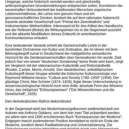
Umgangs, welche historisch verortet werden und gleichzeitig
anthropologischen Grundeinstellungen entsprechen sollen. Korrelieren der
wesenhaften Verbundenheit der traditionalen Menschen organische
Lebensverhältnisse, die Lehre vom ganzen Haus und ein
genossenschaftliches Denken, tendiert die auf dem rationalen Naturrecht
basierte abstrakte Gesellschaft zum "Primat des Zweckkalküls" und
instrumentalen Weltverhältnis. Interessant ist für den Artikel des Handbuchs,
wie der Referent (Bickel) die Wirkungslinien bis in die Gegenwart auszieht
und die aktuelle Modifikation dieses Entwurfs im amerikanischen
Kommunitarismus erläutert.
Eine bedeutende Variante erhielt die Gemeinschafts-Lehre in der
berühmten Dichotomie von Kultur und Zivilisation, die im Verein mit dem
Bildungsbegriff zumal in Deutschland der maßgebliche semantische
Horizont für die Geisteswissenschaften über Generationen hin wurde. Daß
jedoch hier von einem "deutschen Sonderweg" keine Rede sein kann, zeigt
ein Vergleich mit der viktorianischen Kulturkritik und Reformästhetik
(Ruskin, Carlyle, Morris, Arnold). Den idealistischen, antiutilitarischen
Kulturbegriff dieser Gruppe arbeitet die historische Kultursoziologie von
Raymond Williams heraus: "Culture and Society 1780–1950" (1958). Der
gläubige Christ, Max Scheler (1874–1928), fügte dieser Unterscheidung in
wissenssoziologischer Absicht noch eine dritte, absolute Form des Wissens
hinzu, das (religiöse) "Erlösungswissen" ("Die Wissensformen und die
Gesellschaft", 1926).
Den demokratischen Mythos dekonstruiert
In der Gegenwart wird das Modernisierungstheorem weiterentwickelt von
Autoren wie Anthony Giddens, von dem hier zwei Titel präsentiert werden,
vor allem sein erst 1990 erschienenes Buch "Konsequenzen der Moderne".
Entgegen manch postmoderner Position konstatiert er nicht ein Ende der
Moderne, sondern deren Radikalisierung und Universalisierung. Die