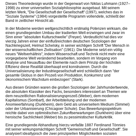
Dieses Theoriedesign wurde in der Gegenwart von Niklas Luhmann (1927–
1998) zu einer universellen Sozialphilosophie ausgebaut. Mit seinem
letzten Werk, "Die Gesellschaft der Gesellschaft" (1997), welches das in
"Soziale Systeme" (1984) vorgestellte Programm vollendete, schließt der
Band in zeitlicher Hinsicht ab.
In der Moderne werden weltgeschichtlich erstmalig Potenzen wirksam, die
einen grundlegenden Umbau der tradierten Welt erzwingen und zwar im
Sinn einer "absoluten Kulturschwelle" (Freyer). Verdeutlicht hat dies vor
vierzig Jahren einer der einflußreichsten deutschen Soziologen der
Nachkriegszeit, Helmut Schelsky, in seiner wichtigen Schrift "Der Mensch in
der wissenschaftlichen Zivilisation" (1961). Die Moderne setzt ein völlig
neues "Weltverhältnis", indem Wissenschaft und Technik nicht mehr eine
vorgegebene Welt verändernd bearbeiten, sondern im Vorgang von
Analyse und Neuaufbau der Elemente nach dem Prinzip der höchsten
Effizienz diese Realität überhaupt erst konstruieren. Durch die
Universalisierung der Industriegesellschaft wird schließlich dann "der
gesamte Globus in den Prozeß von Produktion, Konkurrenz und
ökonomischem Wachstum einbezogen" (Stark).
Aus diesen Gründen waren die großen Soziologen der Jahrhundertwende,
die absoluten Klassiker des Fachs, besonders interessiert an Themen wie
dem neuzeitlichen Rationalisierungsprozeß (Weber), dem modernen
Kapitalismus (Sombart), der Arbeitsteilung und der modernen
Anomieerfahrung (Durkheim), dem Geld als universellem Medium (Simmel)
oder der Urbanisierung (Chicagoer Schule). Das Bewertungsspektrum
reichte dabei von optimistischen Zukunftserwartungen (Durkheim) über eine
heroische Sachlichkeit (Weber) bis zu pessimistischer Kulturkritik.
Eine grundlegende Abhandlung hierzu verfaßte 1887 Ferdinand Tönnies
mit seiner wirkungsmächtigen Schrift "Gemeinschaft und Gesellschaft". Sie
analysiert idealtypisch die zwei prinzipiellen Möglichkeiten sozialen