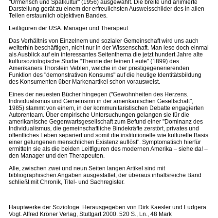
"Urmensch und Spätkultur" (1956) ausgewählt. Die breite und animierte
Darstellung gerät zu einem der erfreulichsten Ausweisschilder des in allen
Teilen erstaunlich objektiven Bandes.
Leitfiguren der USA: Manager und Therapeut
Das Verhältnis von Einzelnem und sozialer Gemeinschaft wird uns auch
weiterhin beschäftigen, nicht nur in der Wissenschaft. Man lese doch einmal
als Ausblick auf ein interessantes Seitenthema die jetzt hundert Jahre alte
kultursoziologische Studie "Theorie der feinen Leute" (1899) des
Amerikaners Thorstein Veblen, welche in der prestigegenerierenden
Funktion des "demonstrativen Konsums" auf die heutige Identitätsbildung
des Konsumenten über Markenartikel schon vorausweist.
Eines der neuesten Bücher hingegen ("Gewohnheiten des Herzens.
Individualismus und Gemeinsinn in der amerikanischen Gesellschaft",
1985) stammt von einem, in der kommunitaristischen Debatte engagierten
Autorenteam. Über empirische Untersuchungen gelangen sie für die
amerikanische Gegenwartsgesellschaft zum Befund einer "Dominanz des
Individualismus, die gemeinschaftliche Bindekräfte zerstört, privates und
öffentliches Leben separiert und somit die institutionelle wie kulturelle Basis
einer gelungenen menschlichen Existenz auflöst". Symptomatisch hierfür
ermitteln sie als die beiden Leitfiguren des modernen Amerika – siehe da! –
den Manager und den Therapeuten.
Alle, zwischen zwei und neun Seiten langen Artikel sind mit
bibliographischen Angaben ausgestattet; der überaus inhaltsreiche Band
schließt mit Chronik, Titel- und Sachregister.
Hauptwerke der Soziologe. Herausgegeben von Dirk Kaesler und Ludgera
Vogt. Alfred Kröner Verlag, Stuttgart 2000. 520 S., Ln., 48 Mark