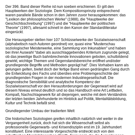
Der 396. Band dieser Reihe ist nun soeben erschienen. Er gilt den
Hauptwerken der Soziologie. Dem Kompositionsprinzip entsprechend
waren parallele Bände schon in den Jahren zuvor herausgekommen: das
"Lexikon der philosophischen Werke" (1988), die "Hauptwerke der
Geschichtsschreibung" (1997) und die "Hauptwerke der politischen
Theorie" (1997), allesamt schnell in den Kanon der Standardliteratur
eingerückt.
Die Herausgeber stellen hier 107 Schlüsselwerke der Sozialwissenschaft
(alphabetisch nach Autoren geordnet) vor, quasi eine "Musterschau
soziologischer Meisterwerke, eine Sammlung von Inkunablen" und haben
bei ihrer Auswahl "dabei als ausschlaggebendes Kriterium zugrunde gelegt,
ob das jeweilige Buch bahnbrechende Innovationen geboten, schulbildend
gewirkt, wichtige Themen und Gegenstandsbereiche eröffnet und/oder
grundlegende Begriffe und Methoden geprägt hat". Dies Vorhaben kann als
gelungen gelten, bietet doch der fertige Band einen gedrängten Gang durch
die Entwicklung des Fachs und überdies eine Problemgeschichte der
grundlegenden Fragen in der modernen Industriegesellschaft. Die
diagnostische Sensibilität und analytische Kompetenz der
Sozialwissenschaft vor den Herausforderungen der Gegenwart wird auf
diesem Niveau erneut deutlich und so das Handbuch eine Art Leitfaden,
Kompaß, Nachschlagewerk für all diejenigen, welche mit dem Verständnis
der letzten beiden Jahrhunderte im Hinblick auf Politik, Mentalitätsbildung,
Kultur und Technik befaßt sind.
Grundlegender Umbau der tradierten Welt
Die historischen Soziologien greifen inhaltlich natürlich viel weiter in die
Vergangenheit zurück, doch hat sich die Wissenschaft selbst als
professionelle Gegenwarts- und Krisendisziplin erst im 19. Jahrhundert
konstituiert. Eine interessante Vorgeschichte erstreckt sich von den