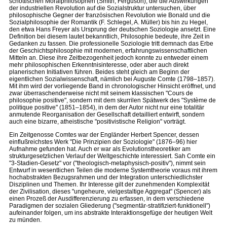
schottischen Moralphilosophen (Smith, Ferguson), die die Auswirkungen
der industriellen Revolution auf die Sozialstruktur untersuchen, über
philosophische Gegner der französischen Revolution wie Bonald und die
Sozialphilosophie der Romantik (F. Schlegel, A. Müller) bis hin zu Hegel,
den etwa Hans Freyer als Ursprung der deutschen Soziologie ansetzt. Eine
Definition bei diesem lautet bekanntlich, Philosophie bedeute, ihre Zeit in
Gedanken zu fassen. Die professionelle Soziologie tritt demnach das Erbe
der Geschichtsphilosophie mit modernen, erfahrungswissenschaftlichen
Mitteln an. Diese ihre Zeitbezogenheit jedoch konnte zu entweder einem
mehr philosophischen Erkenntnisinteresse, oder aber auch direkt
planerischen Initiativen führen. Beides steht gleich am Beginn der
eigentlichen Sozialwissenschaft, nämlich bei Auguste Comte (1798–1857).
Mit ihm wird der vorliegende Band in chronologischer Hinsicht eröffnet, und
zwar überraschenderweise nicht mit seinem klassischen "Cours de
philosophie positive", sondern mit dem skurrilen Spätwerk des "Système de
politique positive" (1851–1854), in dem der Autor nicht nur eine totalitär
anmutende Reorganisation der Gesellschaft detailliert entwirft, sondern
auch eine bizarre, atheistische "positivistische Religion" vorträgt.
Ein Zeitgenosse Comtes war der Engländer Herbert Spencer, dessen
einflußreichstes Werk "Die Prinzipien der Soziologie" (1876–96) hier
Aufnahme gefunden hat. Auch er war als Evolutionstheoretiker am
strukturgesetzlichen Verlauf der Weltgeschichte interessiert. Sah Comte ein
"3-Stadien-Gesetz" vor ("theologisch-metaphysisch-positiv"), nimmt sein
Entwurf in wesentlichen Teilen die moderne Systemtheorie voraus mit ihrem
hochabstrakten Bezugsrahmen und der Integration unterschiedlichster
Disziplinen und Themen. Ihr Interesse gilt der zunehmenden Komplexität
der Zivilisation, dieses "ungeheure, vielgestaltige Aggregat" (Spencer) als
einen Prozeß der Ausdifferenzierung zu erfassen, in dem verschiedene
Paradigmen der sozialen Gliederung ("segmentär-stratifiziert-funktionell")
aufeinander folgen, um ins abstrakte Interaktionsgefüge der heutigen Welt
zu münden.