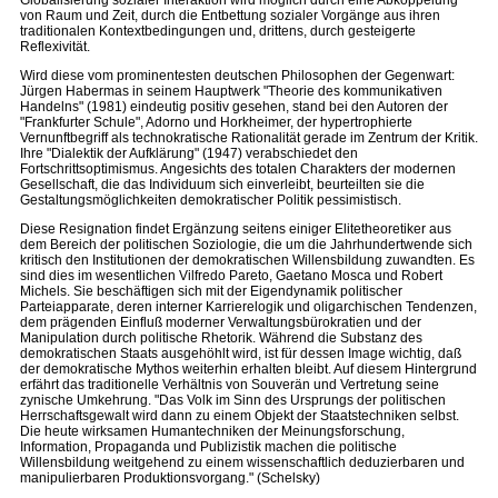
Globalisierung sozialer Interaktion wird möglich durch eine Abkoppelung
von Raum und Zeit, durch die Entbettung sozialer Vorgänge aus ihren
traditionalen Kontextbedingungen und, drittens, durch gesteigerte
Reflexivität.
Wird diese vom prominentesten deutschen Philosophen der Gegenwart:
Jürgen Habermas in seinem Hauptwerk "Theorie des kommunikativen
Handelns" (1981) eindeutig positiv gesehen, stand bei den Autoren der
"Frankfurter Schule", Adorno und Horkheimer, der hypertrophierte
Vernunftbegriff als technokratische Rationalität gerade im Zentrum der Kritik.
Ihre "Dialektik der Aufklärung" (1947) verabschiedet den
Fortschrittsoptimismus. Angesichts des totalen Charakters der modernen
Gesellschaft, die das Individuum sich einverleibt, beurteilten sie die
Gestaltungsmöglichkeiten demokratischer Politik pessimistisch.
Diese Resignation findet Ergänzung seitens einiger Elitetheoretiker aus
dem Bereich der politischen Soziologie, die um die Jahrhundertwende sich
kritisch den Institutionen der demokratischen Willensbildung zuwandten. Es
sind dies im wesentlichen Vilfredo Pareto, Gaetano Mosca und Robert
Michels. Sie beschäftigen sich mit der Eigendynamik politischer
Parteiapparate, deren interner Karrierelogik und oligarchischen Tendenzen,
dem prägenden Einfluß moderner Verwaltungsbürokratien und der
Manipulation durch politische Rhetorik. Während die Substanz des
demokratischen Staats ausgehöhlt wird, ist für dessen Image wichtig, daß
der demokratische Mythos weiterhin erhalten bleibt. Auf diesem Hintergrund
erfährt das traditionelle Verhältnis von Souverän und Vertretung seine
zynische Umkehrung. "Das Volk im Sinn des Ursprungs der politischen
Herrschaftsgewalt wird dann zu einem Objekt der Staatstechniken selbst.
Die heute wirksamen Humantechniken der Meinungsforschung,
Information, Propaganda und Publizistik machen die politische
Willensbildung weitgehend zu einem wissenschaftlich deduzierbaren und
manipulierbaren Produktionsvorgang." (Schelsky)