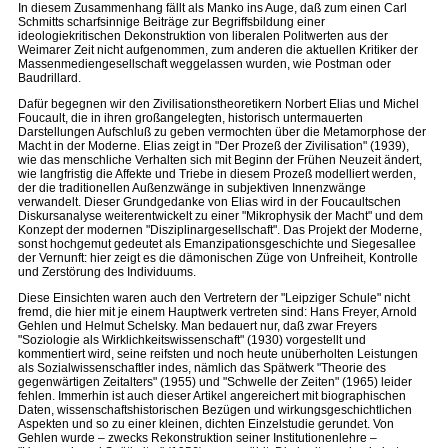
In diesem Zusammenhang fällt als Manko ins Auge, daß zum einen Carl
Schmitts scharfsinnige Beiträge zur Begriffsbildung einer
ideologiekritischen Dekonstruktion von liberalen Politwerten aus der
Weimarer Zeit nicht aufgenommen, zum anderen die aktuellen Kritiker der
Massenmediengesellschaft weggelassen wurden, wie Postman oder
Baudrillard.
Dafür begegnen wir den Zivilisationstheoretikern Norbert Elias und Michel
Foucault, die in ihren großangelegten, historisch untermauerten
Darstellungen Aufschluß zu geben vermochten über die Metamorphose der
Macht in der Moderne. Elias zeigt in "Der Prozeß der Zivilisation" (1939),
wie das menschliche Verhalten sich mit Beginn der Frühen Neuzeit ändert,
wie langfristig die Affekte und Triebe in diesem Prozeß modelliert werden,
der die traditionellen Außenzwänge in subjektiven Innenzwänge
verwandelt. Dieser Grundgedanke von Elias wird in der Foucaultschen
Diskursanalyse weiterentwickelt zu einer "Mikrophysik der Macht" und dem
Konzept der modernen "Disziplinargesellschaft". Das Projekt der Moderne,
sonst hochgemut gedeutet als Emanzipationsgeschichte und Siegesallee
der Vernunft: hier zeigt es die dämonischen Züge von Unfreiheit, Kontrolle
und Zerstörung des Individuums.
Diese Einsichten waren auch den Vertretern der "Leipziger Schule" nicht
fremd, die hier mit je einem Hauptwerk vertreten sind: Hans Freyer, Arnold
Gehlen und Helmut Schelsky. Man bedauert nur, daß zwar Freyers
"Soziologie als Wirklichkeitswissenschaft" (1930) vorgestellt und
kommentiert wird, seine reifsten und noch heute unüberholten Leistungen
als Sozialwissenschaftler indes, nämlich das Spätwerk "Theorie des
gegenwärtigen Zeitalters" (1955) und "Schwelle der Zeiten" (1965) leider
fehlen. Immerhin ist auch dieser Artikel angereichert mit biographischen
Daten, wissenschaftshistorischen Bezügen und wirkungsgeschichtlichen
Aspekten und so zu einer kleinen, dichten Einzelstudie gerundet. Von
Gehlen wurde – zwecks Rekonstruktion seiner Institutionenlehre –