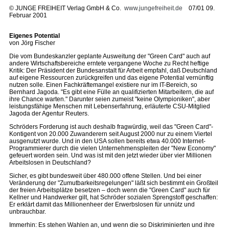
©
JUNGE FREIHEIT Verlag GmbH & Co.
www.jungefreiheit.de
07/01 09.
Februar 2001
Eigenes Potential
von Jörg Fischer
Die vom Bundeskanzler geplante Ausweitung der "Green Card" auch auf
andere Wirtschaftsbereiche erntete vergangene Woche zu Recht heftige
Kritik: Der Präsident der Bundesanstalt für Arbeit empfahl, daß Deutschland
auf eigene Ressourcen zurückgreifen und das eigene Potential vernünftig
nutzen solle. Einen Fachkräftemangel existiere nur im IT-Bereich, so
Bernhard Jagoda. "Es gibt eine Fülle an qualifizierten Mitarbeitern, die auf
ihre Chance warten." Darunter seien zumeist "keine Olympioniken", aber
leistungsfähige Menschen mit Lebenserfahrung, erläuterte CSU-Mitglied
Jagoda der Agentur Reuters.
Schröders Forderung ist auch deshalb fragwürdig, weil das "Green Card"-
Kontigent von 20.000 Zuwanderern seit August 2000 nur zu einem Viertel
ausgenutzt wurde. Und in den USA sollen bereits etwa 40.000 Internet-
Programmierer durch die vielen Unternehmenspleiten der "New Economy"
gefeuert worden sein. Und was ist mit den jetzt wieder über vier Millionen
Arbeitslosen in Deutschland?
Sicher, es gibt bundesweit über 480.000 offene Stellen. Und bei einer
Veränderung der "Zumutbarkeitsregelungen" läßt sich bestimmt ein Großteil
der freien Arbeitsplätze besetzen – doch wenn die "Green Card" auch für
Kellner und Handwerker gilt, hat Schröder sozialen Sprengstoff geschaffen:
Er erklärt damit das Millionenheer der Erwerbslosen für unnütz und
unbrauchbar.
Immerhin: Es stehen Wahlen an, und wenn die so Diskriminierten und ihre