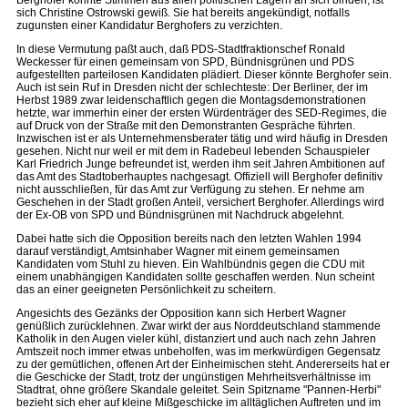
Berghofer könnte Stimmen aus allen politischen Lagern an sich binden, ist
sich Christine Ostrowski gewiß. Sie hat bereits angekündigt, notfalls
zugunsten einer Kandidatur Berghofers zu verzichten.
In diese Vermutung paßt auch, daß PDS-Stadtfraktionschef Ronald
Weckesser für einen gemeinsam von SPD, Bündnisgrünen und PDS
aufgestellten parteilosen Kandidaten plädiert. Dieser könnte Berghofer sein.
Auch ist sein Ruf in Dresden nicht der schlechteste: Der Berliner, der im
Herbst 1989 zwar leidenschaftlich gegen die Montagsdemonstrationen
hetzte, war immerhin einer der ersten Würdenträger des SED-Regimes, die
auf Druck von der Straße mit den Demonstranten Gespräche führten.
Inzwischen ist er als Unternehmensberater tätig und wird häufig in Dresden
gesehen. Nicht nur weil er mit dem in Radebeul lebenden Schauspieler
Karl Friedrich Junge befreundet ist, werden ihm seit Jahren Ambitionen auf
das Amt des Stadtoberhauptes nachgesagt. Offiziell will Berghofer definitiv
nicht ausschließen, für das Amt zur Verfügung zu stehen. Er nehme am
Geschehen in der Stadt großen Anteil, versichert Berghofer. Allerdings wird
der Ex-OB von SPD und Bündnisgrünen mit Nachdruck abgelehnt.
Dabei hatte sich die Opposition bereits nach den letzten Wahlen 1994
darauf verständigt, Amtsinhaber Wagner mit einem gemeinsamen
Kandidaten vom Stuhl zu hieven. Ein Wahlbündnis gegen die CDU mit
einem unabhängigen Kandidaten sollte geschaffen werden. Nun scheint
das an einer geeigneten Persönlichkeit zu scheitern.
Angesichts des Gezänks der Opposition kann sich Herbert Wagner
genüßlich zurücklehnen. Zwar wirkt der aus Norddeutschland stammende
Katholik in den Augen vieler kühl, distanziert und auch nach zehn Jahren
Amtszeit noch immer etwas unbeholfen, was im merkwürdigen Gegensatz
zu der gemütlichen, offenen Art der Einheimischen steht. Andererseits hat er
die Geschicke der Stadt, trotz der ungünstigen Mehrheitsverhältnisse im
Stadtrat, ohne größere Skandale geleitet. Sein Spitzname "Pannen-Herbi"
bezieht sich eher auf kleine Mißgeschicke im alltäglichen Auftreten und im