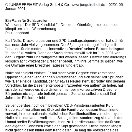
©
JUNGE FREIHEIT Verlag GmbH & Co.
www.jungefreiheit.de
02/01 05.
Januar 2001
Ein Mann für Schlagzeilen
Wahlkampf: Der SPD-Kandidat für Dresdens Oberbürgermeisterposten
kämpft um seine Wahrnehmung
Paul Leonhard
Karl Nolle, Druckereibesitzer und SPD-Landtagsabgeordneter, hat sich für
das neue Jahr viel vorgenommen. Der 55jährige hat angekündigt, mit
"Inhalten für ein modernes, innovatives Dresden" seinen Bekanntheitsgrad
"pushen" zu wollen. Denn der Sozialdemokrat will sich im Juni 2001 von
den Bürgern zum Oberbürgermeister wählen lassen. Derzeit sind allerdings
lediglich acht Prozent der Dresdner bereit, ihm ihre Stimme zu geben, wie
die Umfrage einer Dresdner Tageszeitung ergab.
Nolle hat es nicht einfach. Er hat machtvolle Gegner: eine zerstrittene
Opposition, einen langjährigen Amtsinhaber und sich selbst. Mit Sprüchen
wie "Der einzige Kandidat, der für etwas Neues steht, ist Nolle" und seinem
Vorschlag, für die Dezernentenposten "Experten von außen" zu holen, hat
sich der schwergewichtige Unternehmer beim konservativen Dresdner
Bürgertum nicht gerade beliebt gemacht. Zumal er selbst erst seit fünf
Jahren im Elbflorenz lebt.
Seit er überdies noch dem beliebten CDU-Ministerpräsidenten Kurt
Biedenkopf, vor allem mit Blick auf die Familie von dessen Gattin Ingrid,
vorwarf, in einer nationalsozialistischen Familientradition zu stehen, geriet
Nolle nicht nur landesweit in die Schlagzeilen, sondern zog sich auch den
Unmut breiter Bevölkerungsschichten zu. Überdies wurde ihm dafür von
den eigenen Genossen kräftig der Kopf gewaschen. Diese stehen längst
nicht geschlossen hinter dem Kandidaten. Da mag die Vorsitzende des