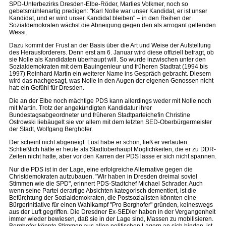
SPD-Unterbezirks Dresden-Elbe-Röder, Marlies Volkmer, noch so
gebetsmühlenartig predigen: "Karl Nolle war unser Kandidat, er ist unser
Kandidat, und er wird unser Kandidat bleiben" – in den Reihen der
Sozialdemokraten wächst die Abneigung gegen den als arrogant geltenden
Wessi.
Dazu kommt der Frust an der Basis über die Art und Weise der Aufstellung
des Herausforderers. Denn erst am 6. Januar wird diese offiziell befragt, ob
sie Nolle als Kandidaten überhaupt will. So wurde inzwischen unter den
Sozialdemokraten mit dem Bauingenieur und früheren Stadtrat (1994 bis
1997) Reinhard Martin ein weiterer Name ins Gespräch gebracht. Diesem
wird das nachgesagt, was Nolle in den Augen der eigenen Genossen nicht
hat: ein Gefühl für Dresden.
Die an der Elbe noch mächtige PDS kann allerdings weder mit Nolle noch
mit Martin. Trotz der angekündigten Kandidatur ihrer
Bundestagsabgeordneter und früheren Stadtparteichefin Christine
Ostrowski liebäugelt sie vor allem mit dem letzten SED-Oberbürgermeister
der Stadt, Wolfgang Berghofer.
Der scheint nicht abgeneigt. Lust habe er schon, ließ er verlauten.
Schließlich hätte er heute als Stadtoberhaupt Möglichkeiten, die er zu DDR-
Zeiten nicht hatte, aber vor den Karren der PDS lasse er sich nicht spannen.
Nur die PDS ist in der Lage, eine erfolgreiche Alternative gegen die
Christdemokraten aufzubauen. "Wir haben in Dresden dreimal soviel
Stimmen wie die SPD", erinnert PDS-Stadtchef Michael Schrader. Auch
wenn seine Partei derartige Absichten kategorisch dementiert, ist die
Befürchtung der Sozialdemokraten, die Postsozialisten könnten eine
Bürgerinitiative für einen Wahlkampf "Pro Berghofer" gründen, keineswegs
aus der Luft gegriffen. Die Dresdner Ex-SEDler haben in der Vergangenheit
immer wieder bewiesen, daß sie in der Lage sind, Massen zu mobilisieren.