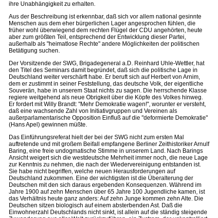
ihre Unabhängigkeit zu erhalten.
Aus der Beschreibung ist erkennbar, daß sich vor allem national gesinnte
Menschen aus dem eher bürgerlichen Lager angesprochen fühlen, die
früher wohl überwiegend dem rechten Flügel der CDU angehörten, heute
aber zum größten Teil, entsprechend der Entwicklung dieser Partei,
außerhalb als "heimatlose Rechte" andere Möglichkeiten der politischen
Betätigung suchen.
Der Vorsitzende der SWG, Brigadegeneral a.D. Reinhard Uhle-Wettler, hat
den Titel des Seminars damit begründet, daß sich die politische Lage in
Deutschland weiter verschärft habe. Er beruft sich auf Herbert von Arnim,
dem er zustimmt in seiner Feststellung, das deutsche Volk, der eigentliche
Souverän, habe in unserem Staat nichts zu sagen. Die herrschende Klasse
regiere weitgehend als neue Obrigkeit über die Köpfe des Volkes hinweg.
Er fordert mit Willy Brandt: "Mehr Demokratie wagen!", worunter er versteht,
daß eine wachsende Zahl von Initiativgruppen und Vereinen als
außerparlamentarische Opposition Einfluß auf die "deformierte Demokratie"
(Hans Apel) gewinnen müßte.
Das Einführungsreferat hielt der bei der SWG nicht zum ersten Mal
auftretende und mit großem Beifall empfangene Berliner Zeithistoriker Arnulf
Baring, eine freie undogmatische Stimme in unserem Land. Nach Barings
Ansicht weigert sich die westdeutsche Mehrheit immer noch, die neue Lage
zur Kenntnis zu nehmen, die nach der Wiedervereinigung entstanden ist.
Sie habe nicht begriffen, welche neuen Herausforderungen auf
Deutschland zukommen. Eine der wichtigsten ist die Überalterung der
Deutschen mit den sich daraus ergebenden Konsequenzen. Während im
Jahre 1900 auf zehn Menschen über 65 Jahre 100 Jugendliche kamen, ist
das Verhältnis heute ganz anders: Auf zehn Junge kommen zehn Alte. Die
Deutschen sitzen biologisch auf einem absterbenden Ast. Daß die
Einwohnerzahl Deutschlands nicht sinkt, ist allein auf die ständig steigende