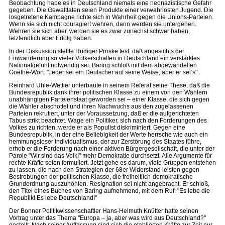
Beobachtung habe es in Deutschland niemals eine neonazistische Gefahr
gegeben. Die Gewalttaten seien Produkte einer verwahrlosten Jugend. Die
losgetretene Kampagne richte sich in Wahrheit gegen die Unions-Parteien.
Wenn sie sich nicht couragiert wehren, dann werden sie untergehen.
Wehren sie sich aber, werden sie es zwar zunächst schwer haben,
letztendlich aber Erfolg haben.
In der Diskussion stellte Rüdiger Proske fest, daß angesichts der
Einwanderung so vieler Völkerschaften in Deutschland ein verstärktes
Nationalgefühl notwendig sei. Baring schloß mit dem abgewandelten
Goethe-Wort: "Jeder sei ein Deutscher auf seine Weise, aber er sei’s".
Reinhard Uhle-Wettler unterbaute in seinem Referat seine These, daß die
Bundesrepublik dank ihrer politischen Klasse zu einem von den Wählern
unabhängigen Parteienstaat geworden sei – einer Klasse, die sich gegen
die Wähler abschottet und ihren Nachwuchs aus den zugelassenen
Parteien rekrutiert, unter der Voraussetzung, daß er die aufgerichteten
Tabus strikt beachtet. Wage ein Politiker, sich nach den Forderungen des
Volkes zu richten, werde er als Populist diskriminiert. Gegen eine
Bundesrepublik, in der eine Beliebigkeit der Werte herrsche wie auch ein
hemmungsloser Individualismus, der zur Zerstörung des Staates führe,
erhob er die Forderung nach einer aktiven Bürgergesellschaft, die unter der
Parole "Wir sind das Volk!" mehr Demokratie durchsetzt. Alle Argumente für
rechte Kräfte seien formuliert. Jetzt gehe es darum, viele Gruppen entstehen
zu lassen, die nach den Strategien der 68er Widerstand leisten gegen
Bestrebungen der politischen Klasse, die freiheitlich-demokratische
Grundordnung auszuhöhlen. Resignation sei nicht angebracht. Er schloß,
den Titel eines Buches von Baring aufnehmend, mit dem Ruf: "Es lebe die
Republik! Es lebe Deutschland!"
Der Bonner Politikwissenschaftler Hans-Helmuth Knütter hatte seinen
Vortrag unter das Thema "Europa – ja, aber was wird aus Deutschland?"