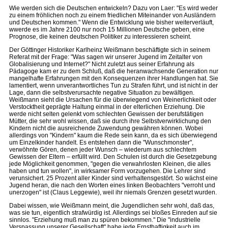
Wie werden sich die Deutschen entwickeln? Dazu von Laer: "Es wird weder
zu einem fröhlichen noch zu einem friedlichen Miteinander von Ausländern
und Deutschen kommen." Wenn die Entwicklung wie bisher weiterverläuft,
wwerde es im Jahre 2100 nur noch 15 Millionen Deutsche geben, eine
Prognose, die keinen deutschen Politiker zu interessieren scheint.
Der Göttinger Historiker Karlheinz Weißmann beschäftigte sich in seinem
Referat mit der Frage: "Was sagen wir unserer Jugend im Zeitalter von
Globalisierung und Internet?" Nicht zuletzt aus seiner Erfahrung als
Pädagoge kam er zu dem Schluß, daß die heranwachsende Generation nur
mangelhafte Erfahrungen mit den Konsequenzen ihrer Handlungen hat. Sie
lamentiert, wenn unverantwortliches Tun zu Strafen führt, und ist nicht in der
Lage, dann die selbstverursachte negative Situation zu bewältigen.
Weißmann sieht die Ursachen für die überwiegend von Weinerlichkeit oder
Verstocktheit geprägte Haltung einmal in der elterlichen Erziehung. Die
werde nicht selten gelenkt vom schlechten Gewissen der berufstätigen
Mütter, die sehr wohl wissen, daß sie durch ihre Selbstverwirklichung den
Kindern nicht die ausreichende Zuwendung gewähren können. Wobei
allerdings von "Kindern" kaum die Rede sein kann, da es sich überwiegend
um Einzelkinder handelt. Es entstehen dann die "Wunschmonster",
verwöhnte Gören, denen jeder Wunsch – wiederum aus schlechtem
Gewissen der Eltern – erfüllt wird. Den Schulen ist durch die Gesetzgebung
jede Möglichkeit genommen, "gegen die verwahrlosten Kleinen, die alles
haben und tun wollen", in wirksamer Form vorzugehen. Die Lehrer sind
verunsichert. 25 Prozent aller Kinder sind verhaltensgestört. So wächst eine
Jugend heran, die nach den Worten eines linken Beobachters "verroht und
unerzogen" ist (Claus Leggewie), weil ihr niemals Grenzen gesetzt wurden.
Dabei wissen, wie Weißmann meint, die Jugendlichen sehr wohl, daß das,
was sie tun, eigentlich strafwürdig ist. Allerdings sei bloßes Einreden auf sie
sinnlos. "Erziehung muß man zu spüren bekommen." Die "industrielle
Verspassung unserer Gesellschaft" habe jede Ernsthaftigkeit auch im