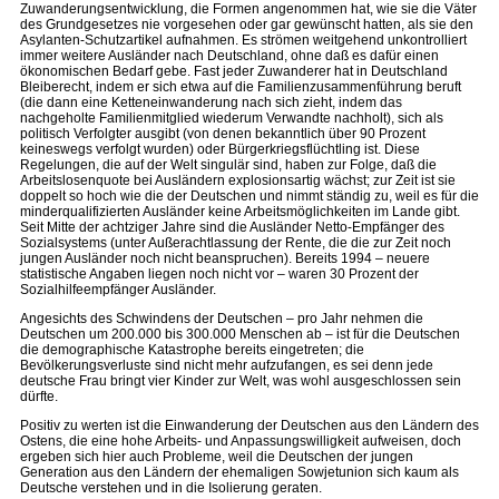
Zuwanderungsentwicklung, die Formen angenommen hat, wie sie die Väter
des Grundgesetzes nie vorgesehen oder gar gewünscht hatten, als sie den
Asylanten-Schutzartikel aufnahmen. Es strömen weitgehend unkontrolliert
immer weitere Ausländer nach Deutschland, ohne daß es dafür einen
ökonomischen Bedarf gebe. Fast jeder Zuwanderer hat in Deutschland
Bleiberecht, indem er sich etwa auf die Familienzusammenführung beruft
(die dann eine Ketteneinwanderung nach sich zieht, indem das
nachgeholte Familienmitglied wiederum Verwandte nachholt), sich als
politisch Verfolgter ausgibt (von denen bekanntlich über 90 Prozent
keineswegs verfolgt wurden) oder Bürgerkriegsflüchtling ist. Diese
Regelungen, die auf der Welt singulär sind, haben zur Folge, daß die
Arbeitslosenquote bei Ausländern explosionsartig wächst; zur Zeit ist sie
doppelt so hoch wie die der Deutschen und nimmt ständig zu, weil es für die
minderqualifizierten Ausländer keine Arbeitsmöglichkeiten im Lande gibt.
Seit Mitte der achtziger Jahre sind die Ausländer Netto-Empfänger des
Sozialsystems (unter Außerachtlassung der Rente, die die zur Zeit noch
jungen Ausländer noch nicht beanspruchen). Bereits 1994 – neuere
statistische Angaben liegen noch nicht vor – waren 30 Prozent der
Sozialhilfeempfänger Ausländer.
Angesichts des Schwindens der Deutschen – pro Jahr nehmen die
Deutschen um 200.000 bis 300.000 Menschen ab – ist für die Deutschen
die demographische Katastrophe bereits eingetreten; die
Bevölkerungsverluste sind nicht mehr aufzufangen, es sei denn jede
deutsche Frau bringt vier Kinder zur Welt, was wohl ausgeschlossen sein
dürfte.
Positiv zu werten ist die Einwanderung der Deutschen aus den Ländern des
Ostens, die eine hohe Arbeits- und Anpassungswilligkeit aufweisen, doch
ergeben sich hier auch Probleme, weil die Deutschen der jungen
Generation aus den Ländern der ehemaligen Sowjetunion sich kaum als
Deutsche verstehen und in die Isolierung geraten.