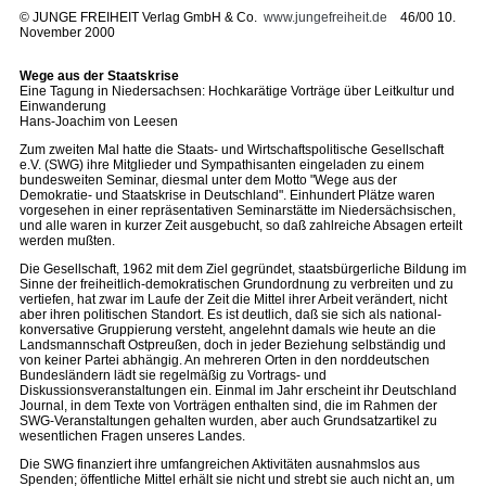
©
JUNGE FREIHEIT Verlag GmbH & Co.
www.jungefreiheit.de
46/00 10.
November 2000
Wege aus der Staatskrise
Eine Tagung in Niedersachsen: Hochkarätige Vorträge über Leitkultur und
Einwanderung
Hans-Joachim von Leesen
Zum zweiten Mal hatte die Staats- und Wirtschaftspolitische Gesellschaft
e.V. (SWG) ihre Mitglieder und Sympathisanten eingeladen zu einem
bundesweiten Seminar, diesmal unter dem Motto "Wege aus der
Demokratie- und Staatskrise in Deutschland". Einhundert Plätze waren
vorgesehen in einer repräsentativen Seminarstätte im Niedersächsischen,
und alle waren in kurzer Zeit ausgebucht, so daß zahlreiche Absagen erteilt
werden mußten.
Die Gesellschaft, 1962 mit dem Ziel gegründet, staatsbürgerliche Bildung im
Sinne der freiheitlich-demokratischen Grundordnung zu verbreiten und zu
vertiefen, hat zwar im Laufe der Zeit die Mittel ihrer Arbeit verändert, nicht
aber ihren politischen Standort. Es ist deutlich, daß sie sich als national-
konversative Gruppierung versteht, angelehnt damals wie heute an die
Landsmannschaft Ostpreußen, doch in jeder Beziehung selbständig und
von keiner Partei abhängig. An mehreren Orten in den norddeutschen
Bundesländern lädt sie regelmäßig zu Vortrags- und
Diskussionsveranstaltungen ein. Einmal im Jahr erscheint ihr Deutschland
Journal, in dem Texte von Vorträgen enthalten sind, die im Rahmen der
SWG-Veranstaltungen gehalten wurden, aber auch Grundsatzartikel zu
wesentlichen Fragen unseres Landes.
Die SWG finanziert ihre umfangreichen Aktivitäten ausnahmslos aus
Spenden; öffentliche Mittel erhält sie nicht und strebt sie auch nicht an, um