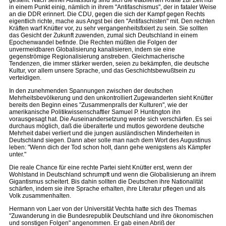
gestellt. Nach seiner Auffassung sind sich die etablierten Kräfte zur Zeit nur
in einem Punkt einig, nämlich in ihrem "Antifaschismus", der in fataler Weise
an die DDR erinnert. Die CDU, gegen die sich der Kampf gegen Rechts
eigentlich richte, mache aus Angst bei den "Antifaschisten" mit. Den rechten
Kräften warf Knütter vor, zu sehr vergangenheitsfixiert zu sein. Sie sollten
das Gesicht der Zukunft zuwenden, zumal sich Deutschland in einem
Epochenwandel befinde. Die Rechten müßten die Folgen der
unvermeidbaren Globalisierung kanalisieren, indem sie eine
gegenströmige Regionalisierung anstreben. Gleichmacherische
Tendenzen, die immer stärker werden, seien zu bekämpfen, die deutsche
Kultur, vor allem unsere Sprache, und das Geschichtsbewußtsein zu
verteidigen.
In den zunehmenden Spannungen zwischen der deutschen
Mehrheitsbevölkerung und den unkontrolliert Zugewanderten sieht Knütter
bereits den Beginn eines "Zusammenpralls der Kulturen", wie der
amerikanische Politikwissenschaftler Samuel P. Huntington ihn
vorausgesagt hat. Die Auseinandersetzung werde sich verschärfen. Es sei
durchaus möglich, daß die überalterte und mutlos gewordene deutsche
Mehrheit dabei verliert und die jungen ausländischen Minderheiten in
Deutschland siegen. Dann aber solle man nach dem Wort des Augustinus
leben: "Wenn dich der Tod schon holt, dann gehe wenigstens als Kämpfer
unter."
Die reale Chance für eine rechte Partei sieht Knütter erst, wenn der
Wohlstand in Deutschland schrumpft und wenn die Globalisierung an ihrem
Gigantismus scheitert. Bis dahin sollten die Deutschen ihre Nationalität
schärfen, indem sie ihre Sprache erhalten, ihre Literatur pflegen und als
Volk zusammenhalten.
Hermann von Laer von der Universität Vechta hatte sich des Themas
"Zuwanderung in die Bundesrepublik Deutschland und ihre ökonomischen
und sonstigen Folgen" angenommen. Er gab einen Abriß der