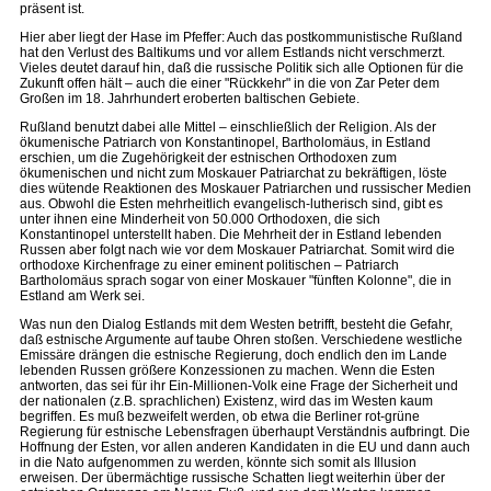
präsent ist.
Hier aber liegt der Hase im Pfeffer: Auch das postkommunistische Rußland
hat den Verlust des Baltikums und vor allem Estlands nicht verschmerzt.
Vieles deutet darauf hin, daß die russische Politik sich alle Optionen für die
Zukunft offen hält – auch die einer "Rückkehr" in die von Zar Peter dem
Großen im 18. Jahrhundert eroberten baltischen Gebiete.
Rußland benutzt dabei alle Mittel – einschließlich der Religion. Als der
ökumenische Patriarch von Konstantinopel, Bartholomäus, in Estland
erschien, um die Zugehörigkeit der estnischen Orthodoxen zum
ökumenischen und nicht zum Moskauer Patriarchat zu bekräftigen, löste
dies wütende Reaktionen des Moskauer Patriarchen und russischer Medien
aus. Obwohl die Esten mehrheitlich evangelisch-lutherisch sind, gibt es
unter ihnen eine Minderheit von 50.000 Orthodoxen, die sich
Konstantinopel unterstellt haben. Die Mehrheit der in Estland lebenden
Russen aber folgt nach wie vor dem Moskauer Patriarchat. Somit wird die
orthodoxe Kirchenfrage zu einer eminent politischen – Patriarch
Bartholomäus sprach sogar von einer Moskauer "fünften Kolonne", die in
Estland am Werk sei.
Was nun den Dialog Estlands mit dem Westen betrifft, besteht die Gefahr,
daß estnische Argumente auf taube Ohren stoßen. Verschiedene westliche
Emissäre drängen die estnische Regierung, doch endlich den im Lande
lebenden Russen größere Konzessionen zu machen. Wenn die Esten
antworten, das sei für ihr Ein-Millionen-Volk eine Frage der Sicherheit und
der nationalen (z.B. sprachlichen) Existenz, wird das im Westen kaum
begriffen. Es muß bezweifelt werden, ob etwa die Berliner rot-grüne
Regierung für estnische Lebensfragen überhaupt Verständnis aufbringt. Die
Hoffnung der Esten, vor allen anderen Kandidaten in die EU und dann auch
in die Nato aufgenommen zu werden, könnte sich somit als Illusion
erweisen. Der übermächtige russische Schatten liegt weiterhin über der