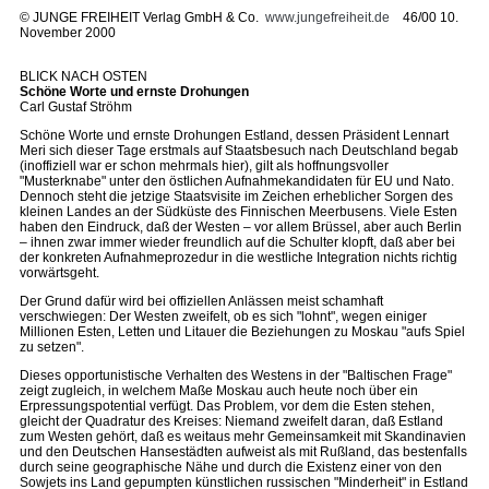
©
JUNGE FREIHEIT Verlag GmbH & Co.
www.jungefreiheit.de
46/00 10.
November 2000
BLICK NACH OSTEN
Schöne Worte und ernste Drohungen
Carl Gustaf Ströhm
Schöne Worte und ernste Drohungen Estland, dessen Präsident Lennart
Meri sich dieser Tage erstmals auf Staatsbesuch nach Deutschland begab
(inoffiziell war er schon mehrmals hier), gilt als hoffnungsvoller
"Musterknabe" unter den östlichen Aufnahmekandidaten für EU und Nato.
Dennoch steht die jetzige Staatsvisite im Zeichen erheblicher Sorgen des
kleinen Landes an der Südküste des Finnischen Meerbusens. Viele Esten
haben den Eindruck, daß der Westen – vor allem Brüssel, aber auch Berlin
– ihnen zwar immer wieder freundlich auf die Schulter klopft, daß aber bei
der konkreten Aufnahmeprozedur in die westliche Integration nichts richtig
vorwärtsgeht.
Der Grund dafür wird bei offiziellen Anlässen meist schamhaft
verschwiegen: Der Westen zweifelt, ob es sich "lohnt", wegen einiger
Millionen Esten, Letten und Litauer die Beziehungen zu Moskau "aufs Spiel
zu setzen".
Dieses opportunistische Verhalten des Westens in der "Baltischen Frage"
zeigt zugleich, in welchem Maße Moskau auch heute noch über ein
Erpressungspotential verfügt. Das Problem, vor dem die Esten stehen,
gleicht der Quadratur des Kreises: Niemand zweifelt daran, daß Estland
zum Westen gehört, daß es weitaus mehr Gemeinsamkeit mit Skandinavien
und den Deutschen Hansestädten aufweist als mit Rußland, das bestenfalls
durch seine geographische Nähe und durch die Existenz einer von den
Sowjets ins Land gepumpten künstlichen russischen "Minderheit" in Estland