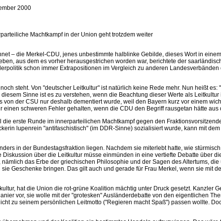
ember 2000
rparteiliche Machtkampf in der Union geht trotzdem weiter
chnet – die Merkel-CDU, jenes unbestimmte halblinke Gebilde, dieses Wort in einem 
eben, aus dem es vorher herausgestrichen worden war, berichtete der saarländische
nderpolitik schon immer Extrapositionen im Vergleich zu anderen Landesverbänden de
h steht. Von "deutscher Leitkultur" ist natürlich keine Rede mehr. Nun heißt es: 
iesem Sinne ist es zu verstehen, wenn die Beachtung dieser Werte als Leitkultur 
von der CSU nur deshalb dementiert wurde, weil den Bayern kurz vor einem wichti
s für einen schweren Fehler gehalten, wenn die CDU den Begriff rausgetan hätte aus
 erste Runde im innerparteilichen Machtkampf gegen den Fraktionsvorsitzenden Fri
in lupenrein "antifaschistisch" (im DDR-Sinne) sozialisiert wurde, kann mit dem Be
nders in der Bundestagsfraktion liegen. Nachdem sie miterlebt hatte, wie stürmisch M
: Die Diskussion über die Leitkultur müsse einmünden in eine vertiefte Debatte über
ch, nämlich das Erbe der griechischen Philosophie und der Sagen des Altertums, 
ie Geschenke bringen. Das gilt auch und gerade für Frau Merkel, wenn sie mit den B
ltur, hat die Union die rot-grüne Koalition mächtig unter Druck gesetzt. Kanzler
ier vor, sie wolle mit der "grotesken" Ausländerdebatte von den eigentlichen Them
gar nicht zu seinem persönlichen Leitmotto ("Regieren macht Spaß") passen wollte.