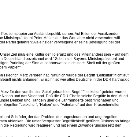
Positionspapier zur Ausländerpolitik stehen. Auf Bitten der Vorsitzenden
 Ministerpräsident Peter Müller, der das Wort aber nicht verwenden will.
r Partei gefahren: Als einziger verweigerte er seine Beteiligung bei der
"Unser Ziel muß eine Kultur der Toleranz und des Miteinanders sein – auf dem
in Deutschland bezeichnet wird." Schon soll Bayerns Ministerpräsident und
gen Parteitag der Sinn ausnahmsweise nicht nach Streit mit der großen
 dem Papier."
edrich Merz verloren hat. Natürlich wurde der Begriff "Leitkultur" nicht auf
griff nichts anfangen. Er ist ihr, so wie alles Deutsche in der DDR hartnäckig
erz für den von ihm ins Spiel gebrachten Begriff "Leitkultur" gefeiert wurde,
 die Nation und das Vaterland. Daß die CDU-Chefin solche Begriffe in den Mund
die unser Denken und Handeln über die Jahrhunderte bestimmt haben und
egriffen "Leitkultur", "Nation" und "Vaterland" auf dem Präsentierteller
 Gerhard Schröder, der das Problem der ungesteuerten und ungeregelten
en ablenken. Die unter "verquaster Begrifflichkeit" geführte Diskussion bringe
 Doch die Regierung wird reagieren und mit einem Zuwanderungsgesetz den