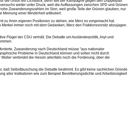
 für die Union ein Lichtblick, denn seit der Kampagne gegen den Doppelpaß
sversuchs weiter unter Druck, weil die Auffassungen zwischen SPD und Grünen
 hohe Zuwanderungszahlen im Sinn, weil große Teile der Grünen glauben, nur
e Meinung einer Minderheit artikuliert.
amt zu ihren eigenen Positionen zu stehen, wie Merz es vorgemacht hat.
au Merkel immer noch mit dem Gedanken, Merz den Fraktionsvorsitz abzujagen.
ive Flügel der CDU verhält. Die Debatte um Ausländerpolitik, Asyl und
enommen.
e forderte, Zuwanderung nach Deutschland müsse "aus nationaler
ographische Probleme in Deutschland können und sollen nicht durch
üller verbindet die Hessin allenfalls noch die Forderung, über die
r, daß Selbsttäuschung die Debatte bestimmt. Es gibt keine sachlichen Gründe
ller Indikatoren wie zum Beispiel Bevölkerungsdichte und Arbeitslosigkeit