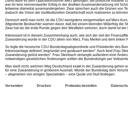
Damit wäre es dem Oppositionsführer Merz gelungen, die politische Initiativ
war ihr kein nennenswerter Erfolg in der direkten Auseinandersetzung mit Sc
teilweise diametral auseinandergehen. Zwar sprechen auch die Grünen von Tei
dadurch die Vision der multikulturellen Gesellschaft noch realisieren zu können. 
Dennoch weiß man nicht, ob die CDU wenigstens einigermaßen auf Merz-Kurs blei
Altgediente Beobachter warnen davor, daß bei einem kleinsten Mißerfolg die
Zwar hat sie die erste Runde gegen den Westfalen verloren, doch damit ist der
Interessant ist in diesem Zusammenhang auch, wie sich der seit der Finanzaffä
Zuwanderung wurde in der CDU allein von Merz, Frau Merkel und dem linken 
So legte die hessische CDU-Bundestagsabgeordnete und Präsidentin des Bundes
Interessenlage definiert, begründet und gesteuert werden". Auch fand Frau St
Zuwanderung gelöst werden". Frau Steinbach verlangte außerdem eine Änderung 
notwendigen gesetzlichen Änderungen sollten die Bundesbürger per Volksents
Man weiß nicht, welchen Weg Deutschland exakt in der Zuwanderung gehen wird
für eine Zuwanderung in größerem Ausmaß. Würde der Bundestag dem Vorschla
– abgesehen von einigen Spezialisten – eine Quote von Null festlegen.
Versenden
Drucken
Probeabo bestellen
Datenschu