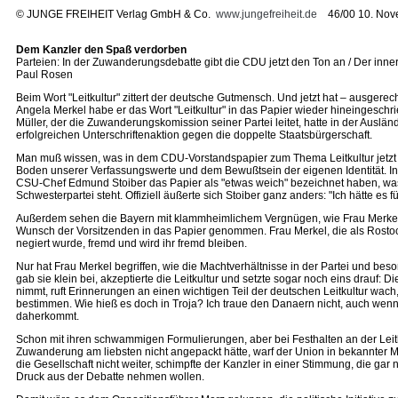
©
JUNGE FREIHEIT Verlag GmbH & Co.
www.jungefreiheit.de
46/00 10. Nov
Dem Kanzler den Spaß verdorben
Parteien: In der Zuwanderungsdebatte gibt die CDU jetzt den Ton an / Der inne
Paul Rosen
Beim Wort "Leitkultur" zittert der deutsche Gutmensch. Und jetzt hat – ausgere
Angela Merkel habe er das Wort "Leitkultur" in das Papier wieder hineingeschri
Müller, der die Zuwanderungskomission seiner Partei leitet, hatte in der Auslä
erfolgreichen Unterschriftenaktion gegen die doppelte Staatsbürgerschaft.
Man muß wissen, was in dem CDU-Vorstandspapier zum Thema Leitkultur jetzt noc
Boden unserer Verfassungswerte und dem Bewußtsein der eigenen Identität. In d
CSU-Chef Edmund Stoiber das Papier als "etwas weich" bezeichnet haben, was 
Schwesterpartei steht. Offiziell äußerte sich Stoiber ganz anders: "Ich hätte e
Außerdem sehen die Bayern mit klammheimlichem Vergnügen, wie Frau Merkel die
Wunsch der Vorsitzenden in das Papier genommen. Frau Merkel, die als Rostocker
negiert wurde, fremd und wird ihr fremd bleiben.
Nur hat Frau Merkel begriffen, wie die Machtverhältnisse in der Partei und beso
gab sie klein bei, akzeptierte die Leitkultur und setzte sogar noch eins drauf
nimmt, ruft Erinnerungen an einen wichtigen Teil der deutschen Leitkultur wa
bestimmen. Wie hieß es doch in Troja? Ich traue den Danaern nicht, auch wenn s
daherkommt.
Schon mit ihren schwammigen Formulierungen, aber bei Festhalten an der Leitku
Zuwanderung am liebsten nicht angepackt hätte, warf der Union in bekannter Man
die Gesellschaft nicht weiter, schimpfte der Kanzler in einer Stimmung, die 
Druck aus der Debatte nehmen wollen.