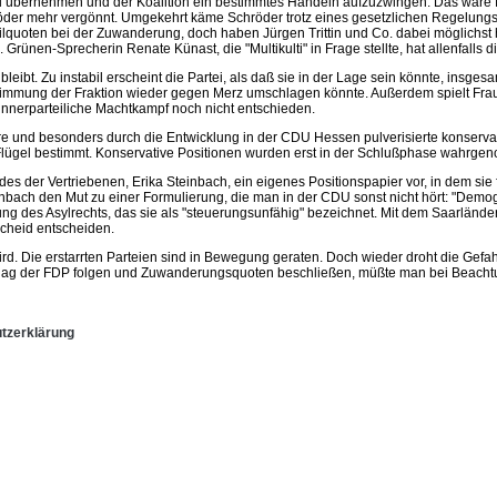
e zu übernehmen und der Koalition ein bestimmtes Handeln aufzuzwingen. Das wäre
hröder mehr vergönnt. Umgekehrt käme Schröder trotz eines gesetzlichen Regelung
lquoten bei der Zuwanderung, doch haben Jürgen Trittin und Co. dabei möglichst
Grünen-Sprecherin Renate Künast, die "Multikulti" in Frage stellte, hat allenfalls di
bt. Zu instabil erscheint die Partei, als daß sie in der Lage sein könnte, insges
 Stimmung der Fraktion wieder gegen Merz umschlagen könnte. Außerdem spielt Fr
 innerparteiliche Machtkampf noch nicht entschieden.
re und besonders durch die Entwicklung in der CDU Hessen pulverisierte konservat
Flügel bestimmt. Konservative Positionen wurden erst in der Schlußphase wahrg
 der Vertriebenen, Erika Steinbach, ein eigenes Positionspapier vor, in dem si
einbach den Mut zu einer Formulierung, die man in der CDU sonst nicht hört: "Dem
des Asylrechts, das sie als "steuerungsunfähig" bezeichnet. Mit dem Saarländer M
cheid entscheiden.
. Die erstarrten Parteien sind in Bewegung geraten. Doch wieder droht die Gefah
g der FDP folgen und Zuwanderungsquoten beschließen, müßte man bei Beachtung a
tzerklärung