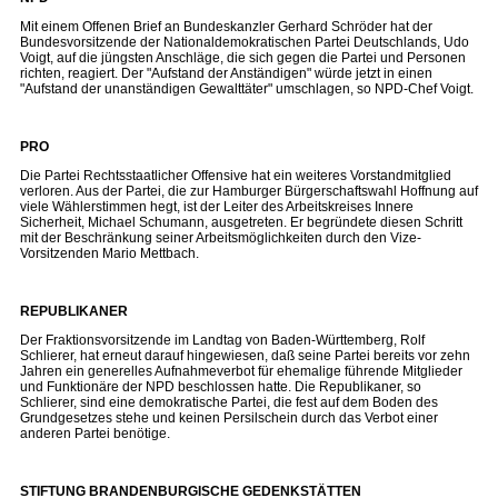
Mit einem Offenen Brief an Bundeskanzler Gerhard Schröder hat der
Bundesvorsitzende der Nationaldemokratischen Partei Deutschlands, Udo
Voigt, auf die jüngsten Anschläge, die sich gegen die Partei und Personen
richten, reagiert. Der "Aufstand der Anständigen" würde jetzt in einen
"Aufstand der unanständigen Gewalttäter" umschlagen, so NPD-Chef Voigt.
PRO
Die Partei Rechtsstaatlicher Offensive hat ein weiteres Vorstandmitglied
verloren. Aus der Partei, die zur Hamburger Bürgerschaftswahl Hoffnung auf
viele Wählerstimmen hegt, ist der Leiter des Arbeitskreises Innere
Sicherheit, Michael Schumann, ausgetreten. Er begründete diesen Schritt
mit der Beschränkung seiner Arbeitsmöglichkeiten durch den Vize-
Vorsitzenden Mario Mettbach.
REPUBLIKANER
Der Fraktionsvorsitzende im Landtag von Baden-Württemberg, Rolf
Schlierer, hat erneut darauf hingewiesen, daß seine Partei bereits vor zehn
Jahren ein generelles Aufnahmeverbot für ehemalige führende Mitglieder
und Funktionäre der NPD beschlossen hatte. Die Republikaner, so
Schlierer, sind eine demokratische Partei, die fest auf dem Boden des
Grundgesetzes stehe und keinen Persilschein durch das Verbot einer
anderen Partei benötige.
STIFTUNG BRANDENBURGISCHE GEDENKSTÄTTEN