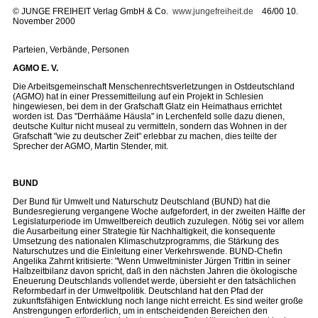
©
JUNGE FREIHEIT Verlag GmbH & Co.
www.jungefreiheit.de
46/00 10.
November 2000
Parteien, Verbände, Personen
AGMO E. V.
Die Arbeitsgemeinschaft Menschenrechtsverletzungen in Ostdeutschland
(AGMO) hat in einer Pressemitteilung auf ein Projekt in Schlesien
hingewiesen, bei dem in der Grafschaft Glatz ein Heimathaus errichtet
worden ist. Das "Derrhääme Häusla" in Lerchenfeld solle dazu dienen,
deutsche Kultur nicht museal zu vermitteln, sondern das Wohnen in der
Grafschaft "wie zu deutscher Zeit" erlebbar zu machen, dies teilte der
Sprecher der AGMO, Martin Stender, mit.
BUND
Der Bund für Umwelt und Naturschutz Deutschland (BUND) hat die
Bundesregierung vergangene Woche aufgefordert, in der zweiten Hälfte der
Legislaturperiode im Umweltbereich deutlich zuzulegen. Nötig sei vor allem
die Ausarbeitung einer Strategie für Nachhaltigkeit, die konsequente
Umsetzung des nationalen Klimaschutzprogramms, die Stärkung des
Naturschutzes und die Einleitung einer Verkehrswende. BUND-Chefin
Angelika Zahrnt kritisierte: "Wenn Umweltminister Jürgen Trittin in seiner
Halbzeitbilanz davon spricht, daß in den nächsten Jahren die ökologische
Eneuerung Deutschlands vollendet werde, übersieht er den tatsächlichen
Reformbedarf in der Umweltpolitik. Deutschland hat den Pfad der
zukunftsfähigen Entwicklung noch lange nicht erreicht. Es sind weiter große
Anstrengungen erforderlich, um in entscheidenden Bereichen den