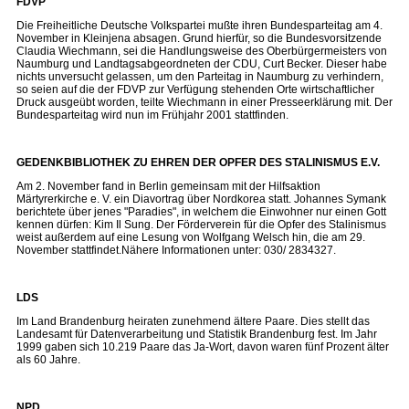
FDVP
Die Freiheitliche Deutsche Volkspartei mußte ihren Bundesparteitag am 4.
November in Kleinjena absagen. Grund hierfür, so die Bundesvorsitzende
Claudia Wiechmann, sei die Handlungsweise des Oberbürgermeisters von
Naumburg und Landtagsabgeordneten der CDU, Curt Becker. Dieser habe
nichts unversucht gelassen, um den Parteitag in Naumburg zu verhindern,
so seien auf die der FDVP zur Verfügung stehenden Orte wirtschaftlicher
Druck ausgeübt worden, teilte Wiechmann in einer Presseerklärung mit. Der
Bundesparteitag wird nun im Frühjahr 2001 stattfinden.
GEDENKBIBLIOTHEK ZU EHREN DER OPFER DES STALINISMUS E.V.
Am 2. November fand in Berlin gemeinsam mit der Hilfsaktion
Märtyrerkirche e. V. ein Diavortrag über Nordkorea statt. Johannes Symank
berichtete über jenes "Paradies", in welchem die Einwohner nur einen Gott
kennen dürfen: Kim Il Sung. Der Förderverein für die Opfer des Stalinismus
weist außerdem auf eine Lesung von Wolfgang Welsch hin, die am 29.
November stattfindet.Nähere Informationen unter: 030/ 2834327.
LDS
Im Land Brandenburg heiraten zunehmend ältere Paare. Dies stellt das
Landesamt für Datenverarbeitung und Statistik Brandenburg fest. Im Jahr
1999 gaben sich 10.219 Paare das Ja-Wort, davon waren fünf Prozent älter
als 60 Jahre.
NPD