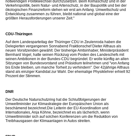
notwendigen Politikwechsel durchzusetzen. Beim Klimaschutz und in der
Verkehrspolitik, beim Natur- und Artenschutz, in der Baupolitik und bei der
ökologischen Finanzreform stehen wir erst am Anfang. Umweltschutz und
Entwicklung zusammen zu führen, bleibt national und global eine der
größten Herausforderungen unserer Zeit."
CDU-Thüringen
Auf dem Landesparteitag der Thüringer CDU in Zeulenroda haben die
Delegierten vergangenen Sonnabend Fraktionschef Dieter Althaus als
neuen Vorsitzenden gewählt. Der bisherige Amtsinhaber, Ministerpräsident
Bernhard Vogel, hatte seinen Rückzug vom Posten des Landeschefs mit
seinen Ambitionen in der Bundes-CDU begründet. Er wolle künftig an allen
Sitzungen von Bundesvorstand und Präsidium teilnehmen und "von Anfang
bis Ende bleiben, um manche Torheit zu verhindern". Der 42jährige Althaus
stand als einziger Kandidat zur Wahl. Der ehemalige Physiklehrer erhielt 92
Prozent der Stimmen.
DNR
Der Deutsche Naturschutzring hat die Schlußfolgerungen der
Umweltminister zur Klimastrategie der Europäischen Union als
beschämend bezeichnet.Die Leiterin der EU-Koordination und
Internationales, Anja Köhne, bezeichnet es als lächerlich, wenn
Umweltminister sich auf solchen Konferenzen um die Reduktion von
Treibhausgasen der Klimaanlagen in Autos streiten.