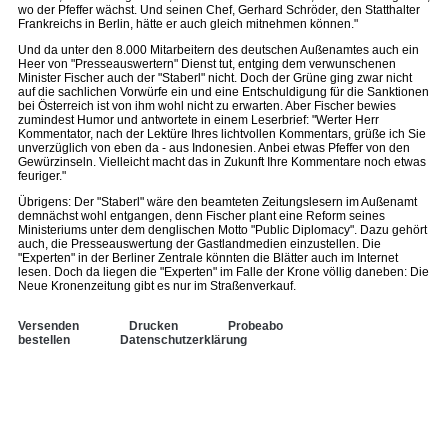
wo der Pfeffer wächst. Und seinen Chef, Gerhard Schröder, den Statthalter
Frankreichs in Berlin, hätte er auch gleich mitnehmen können."
Und da unter den 8.000 Mitarbeitern des deutschen Außenamtes auch ein
Heer von "Presseauswertern" Dienst tut, entging dem verwunschenen
Minister Fischer auch der "Staberl" nicht. Doch der Grüne ging zwar nicht
auf die sachlichen Vorwürfe ein und eine Entschuldigung für die Sanktionen
bei Österreich ist von ihm wohl nicht zu erwarten. Aber Fischer bewies
zumindest Humor und antwortete in einem Leserbrief: "Werter Herr
Kommentator, nach der Lektüre Ihres lichtvollen Kommentars, grüße ich Sie
unverzüglich von eben da - aus Indonesien. Anbei etwas Pfeffer von den
Gewürzinseln. Vielleicht macht das in Zukunft Ihre Kommentare noch etwas
feuriger."
Übrigens: Der "Staberl" wäre den beamteten Zeitungslesern im Außenamt
demnächst wohl entgangen, denn Fischer plant eine Reform seines
Ministeriums unter dem denglischen Motto "Public Diplomacy". Dazu gehört
auch, die Presseauswertung der Gastlandmedien einzustellen. Die
"Experten" in der Berliner Zentrale könnten die Blätter auch im Internet
lesen. Doch da liegen die "Experten" im Falle der Krone völlig daneben: Die
Neue Kronenzeitung gibt es nur im Straßenverkauf.
Versenden
Drucken
Probeabo
bestellen
Datenschutzerklärung