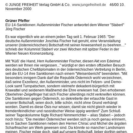
©
JUNGE FREIHEIT Verlag GmbH & Co.
www.jungefreiheit.de
46/00 10.
November 2000
Grüner Pfeffer
EU-14-Sanktionen: Außenminister Fischer antwortet dem Wiener "Staberl"
Jörg Fischer
Es war eigentlich wie an einem jeden Tag seit 1. Februar 1965: "Der
deutsche Außenminister Joschka Fischer hat geruht, eine Veranstaltung
unserer (österreichischen) Botschaft mit seiner Anwesenheit zu beehren…"
schrieb der Kolumnist Staberl vor zwei Wochen mit spitzer Feder in der
Wiener Neuen Kronenzeitung.
Mit "Küß’ die Hand, Herr Außenminister Fischer, diesen Akt von Edelmut
werden wir Ihnen nie vergessen..." würdigt er den ersten offiziellen Besuch
des deutschen Chefdiplomaten in der österreichischen Vertretung in Berlin,
seit die EU-14 ihre Sanktionen nach einem "Weisenbericht" beendeten. "Mit
besonders innigem Dank darf die Republik Österreich wohl verzeichnen,
daß seine Exzellenz, der Außenminister, uns nicht im Fetzen- und Demo-
Look samt Turnpatschen, sondern vielmehr dekadent-bürgerlich mit
Krawattel und seidenem Maßhemd die Ehre erwiesen hat. Den erhobenen
Oberlehrer-Zeigefinger hat sich Fischer allerdings nicht verkneifen können.
Die Sanktionen gegen Österreich, so dekretierte der erlauchte Gast in
unserer Botschaft, seien doch, bitte schön, nicht ohne Grund verhängt
worden. Damit es diese Ösis nur wissen; damit sie nicht gleich wieder in
fremdenfeindlicher und rassistischer Weise üppig werden!" Zum Schluß
seiner Tageskolumne fügte Richard Nimmerrichter – alias Staberl – jedoch
noch hinzu: "Die meisten Österreicher werden sich ja noch genau erinnern,
wo in Sachen Sanktionen neben den Herren Chirac und Michel die ärgsten
Scharfmacher am Werk gewesen sind. Da könnte so mancher Landsmann
meinen, Fischer möge doch, statt auf unsere Botschaft, lieber dorthin gehen,