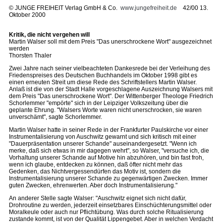
©
JUNGE FREIHEIT Verlag GmbH & Co.
www.jungefreiheit.de
42/00 13.
Oktober 2000
Kritik, die nicht vergehen will
Martin Walser soll mit dem Preis "Das unerschrockene Wort" ausgezeichnet
werden
Thorsten Thaler
Zwei Jahre nach seiner vielbeachteten Dankesrede bei der Verleihung des
Friedenspreises des Deutschen Buchhandels im Oktober 1998 gibt es
einen erneuten Streit um diese Rede des Schriftstellers Martin Walser.
Anlaß ist die von der Stadt Halle vorgeschlagene Auszeichnung Walsers mit
dem Preis "Das unerschrockene Wort". Der Wittenberger Theologe Friedrich
Schorlemmer "empörte" sich in der Leipziger Volkszeitung über die
geplante Ehrung. "Walsers Worte waren nicht unerschrocken, sie waren
unverschämt", sagte Schorlemmer.
Martin Walser hatte in seiner Rede in der Frankfurter Paulskirche vor einer
Instrumentalisierung von Auschwitz gewarnt und sich kritisch mit einer
"Dauerpräsentation unserer Schande" auseinandergesetzt. "Wenn ich
merke, daß sich etwas in mir dagegen wehrt", so Walser, "versuche ich, die
Vorhaltung unserer Schande auf Motive hin abzuhören, und bin fast froh,
wenn ich glaube, entdecken zu können, daß öfter nicht mehr das
Gedenken, das Nichtvergessendürfen das Motiv ist, sondern die
Instrumentalisierung unserer Schande zu gegenwärtigen Zwecken. Immer
guten Zwecken, ehrenwerten. Aber doch Instrumentalisierung."
An anderer Stelle sagte Walser: "Auschwitz eignet sich nicht dafür,
Drohroutine zu werden, jederzeit einsetzbares Einschüchterungsmittel oder
Moralkeule oder auch nur Pflichtübung. Was durch solche Ritualisierung
zustande kommt, ist von der Qualität Lippengebet. Aber in welchen Verdacht