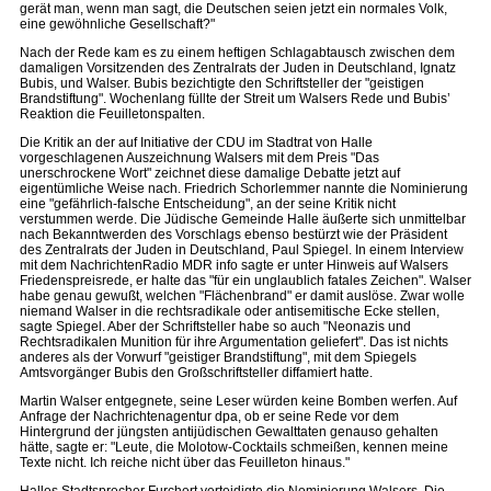
gerät man, wenn man sagt, die Deutschen seien jetzt ein normales Volk,
eine gewöhnliche Gesellschaft?"
Nach der Rede kam es zu einem heftigen Schlagabtausch zwischen dem
damaligen Vorsitzenden des Zentralrats der Juden in Deutschland, Ignatz
Bubis, und Walser. Bubis bezichtigte den Schriftsteller der "geistigen
Brandstiftung". Wochenlang füllte der Streit um Walsers Rede und Bubis’
Reaktion die Feuilletonspalten.
Die Kritik an der auf Initiative der CDU im Stadtrat von Halle
vorgeschlagenen Auszeichnung Walsers mit dem Preis "Das
unerschrockene Wort" zeichnet diese damalige Debatte jetzt auf
eigentümliche Weise nach. Friedrich Schorlemmer nannte die Nominierung
eine "gefährlich-falsche Entscheidung", an der seine Kritik nicht
verstummen werde. Die Jüdische Gemeinde Halle äußerte sich unmittelbar
nach Bekanntwerden des Vorschlags ebenso bestürzt wie der Präsident
des Zentralrats der Juden in Deutschland, Paul Spiegel. In einem Interview
mit dem NachrichtenRadio MDR info sagte er unter Hinweis auf Walsers
Friedenspreisrede, er halte das "für ein unglaublich fatales Zeichen". Walser
habe genau gewußt, welchen "Flächenbrand" er damit auslöse. Zwar wolle
niemand Walser in die rechtsradikale oder antisemitische Ecke stellen,
sagte Spiegel. Aber der Schriftsteller habe so auch "Neonazis und
Rechtsradikalen Munition für ihre Argumentation geliefert". Das ist nichts
anderes als der Vorwurf "geistiger Brandstiftung", mit dem Spiegels
Amtsvorgänger Bubis den Großschriftsteller diffamiert hatte.
Martin Walser entgegnete, seine Leser würden keine Bomben werfen. Auf
Anfrage der Nachrichtenagentur dpa, ob er seine Rede vor dem
Hintergrund der jüngsten antijüdischen Gewalttaten genauso gehalten
hätte, sagte er: "Leute, die Molotow-Cocktails schmeißen, kennen meine
Texte nicht. Ich reiche nicht über das Feuilleton hinaus."