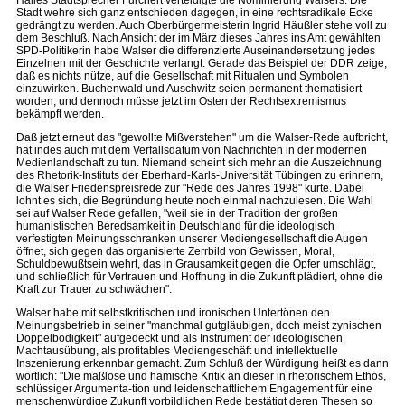
Halles Stadtsprecher Furchert verteidigte die Nominierung Walsers. Die
Stadt wehre sich ganz entschieden dagegen, in eine rechtsradikale Ecke
gedrängt zu werden. Auch Oberbürgermeisterin Ingrid Häußler stehe voll zu
dem Beschluß. Nach Ansicht der im März dieses Jahres ins Amt gewählten
SPD-Politikerin habe Walser die differenzierte Auseinandersetzung jedes
Einzelnen mit der Geschichte verlangt. Gerade das Beispiel der DDR zeige,
daß es nichts nütze, auf die Gesellschaft mit Ritualen und Symbolen
einzuwirken. Buchenwald und Auschwitz seien permanent thematisiert
worden, und dennoch müsse jetzt im Osten der Rechtsextremismus
bekämpft werden.
Daß jetzt erneut das "gewollte Mißverstehen" um die Walser-Rede aufbricht,
hat indes auch mit dem Verfallsdatum von Nachrichten in der modernen
Medienlandschaft zu tun. Niemand scheint sich mehr an die Auszeichnung
des Rhetorik-Instituts der Eberhard-Karls-Universität Tübingen zu erinnern,
die Walser Friedenspreisrede zur "Rede des Jahres 1998" kürte. Dabei
lohnt es sich, die Begründung heute noch einmal nachzulesen. Die Wahl
sei auf Walser Rede gefallen, "weil sie in der Tradition der großen
humanistischen Beredsamkeit in Deutschland für die ideologisch
verfestigten Meinungsschranken unserer Mediengesellschaft die Augen
öffnet, sich gegen das organisierte Zerrbild von Gewissen, Moral,
Schuldbewußtsein wehrt, das in Grausamkeit gegen die Opfer umschlägt,
und schließlich für Vertrauen und Hoffnung in die Zukunft plädiert, ohne die
Kraft zur Trauer zu schwächen".
Walser habe mit selbstkritischen und ironischen Untertönen den
Meinungsbetrieb in seiner "manchmal gutgläubigen, doch meist zynischen
Doppelbödigkeit" aufgedeckt und als Instrument der ideologischen
Machtausübung, als profitables Mediengeschäft und intellektuelle
Inszenierung erkennbar gemacht. Zum Schluß der Würdigung heißt es dann
wörtlich: "Die maßlose und hämische Kritik an dieser in rhetorischem Ethos,
schlüssiger Argumenta-tion und leidenschaftlichem Engagement für eine
menschenwürdige Zukunft vorbildlichen Rede bestätigt deren Thesen so