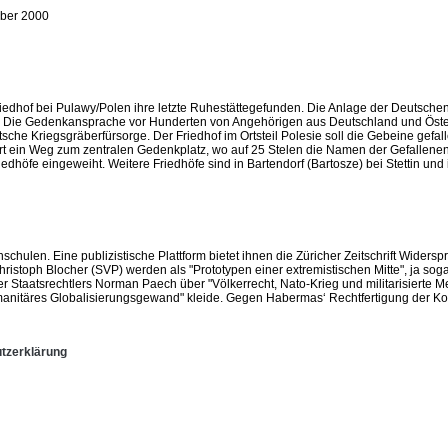
ber 2000
dhof bei Pulawy/Polen ihre letzte Ruhestättegefunden. Die Anlage der Deutsche
t hat. Die Gedenkansprache vor Hunderten von Angehörigen aus Deutschland und Öst
tsche Kriegsgräberfürsorge. Der Friedhof im Ortsteil Polesie soll die Gebeine g
t ein Weg zum zentralen Gedenkplatz, wo auf 25 Stelen die Namen der Gefallenen
edhöfe eingeweiht. Weitere Friedhöfe sind in Bartendorf (Bartosze) bei Stettin u
len. Eine publizistische Plattform bietet ihnen die Züricher Zeitschrift Widerspruc
istoph Blocher (SVP) werden als "Prototypen einer extremistischen Mitte", ja soga
 Staatsrechtlers Norman Paech über "Völkerrecht, Nato-Krieg und militarisierte Me
humanitäres Globalisierungsgewand" kleide. Gegen Habermas‘ Rechtfertigung der K
tzerklärung