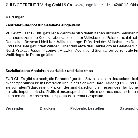
©
JUNGE FREIHEIT Verlag GmbH & Co.
www.jungefreiheit.de
42/00 13. Okto
Meldungen
Zentraler Friedhof für Gefallene eingeweiht
PULAWY. Fast 12.000 gefallene Wehrmachtsoldaten haben auf dem Soldatenfrie
die neunte zentrale Kriegsgräberstätte, die der Volksbund in Polen errichte
Deutschen Botschaft hielt Karl-Wilhelm Lange, Präsident des Volksbundes Deu
und Lubelskie gefunden wurden. Über das etwa drei Hektar große Gelände führ
Nord, Krakau, Posen, Przemysl, Mlawka, Modlin, und Siemianowice zentrale Fri
Weltkrieges in Polen gefallen.
Sozialistische Ansichten zu Haider und Habermas
ZÜRICH.Es gibt sie noch, die Bannerträger des Sozialismus an deutschen Hochschu
"Rechtspopulismus" in Österreich und in der Schweiz. Jörg Haider (FPÖ) und Chr
sie vorhaben") dargestellt. Prickelnder sind da schon die Thesen des Hamburger
nur alte imperialistische Zivilisationsansprüche in "ein modernes moralisch-
Gründen ein: "Menschenrechtspolitik ist allemal Geopolitik".
Versenden
Drucken
Probeabo bestellen
Datenschu