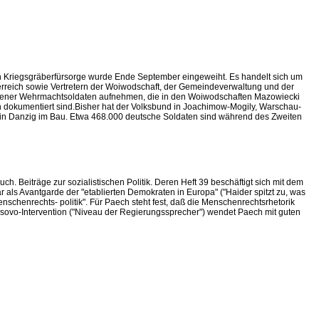
n Kriegsgräberfürsorge wurde Ende September eingeweiht. Es handelt sich um
erreich sowie Vertretern der Woiwodschaft, der Gemeindeverwaltung und der
efallener Wehrmachtsoldaten aufnehmen, die in den Woiwodschaften Mazowiecki
 dokumentiert sind.Bisher hat der Volksbund in Joachimow-Mogily, Warschau-
nd in Danzig im Bau. Etwa 468.000 deutsche Soldaten sind während des Zweiten
h. Beiträge zur sozialistischen Politik. Deren Heft 39 beschäftigt sich mit dem
r als Avantgarde der "etablierten Demokraten in Europa" ("Haider spitzt zu, was
nschenrechts- politik". Für Paech steht fest, daß die Menschenrechtsrhetorik
osovo-Intervention ("Niveau der Regierungssprecher") wendet Paech mit guten