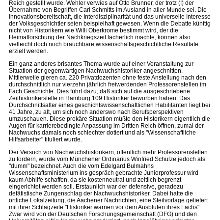
Reich gestellt wurde. Wehler verwies auf Otto Brunner, der trotz (!) der
Übernahme von Begriffen Carl Schmitts im Ausland in aller Munde sei. Die
Innovationsbereitschaft, die Interdisziplinarität und das universelle Interesse
der Volksgeschichtler seien beispielhaft gewesen. Wenn die Debatte künftig
nicht von Historikern wie Willi Oberkrome bestimmt wird, der die
Heimatforschung der Nachkriegszeit lächerlich machte, können also
vielleicht doch noch brauchbare wissenschaftsgeschichtliche Resultate
erzielt werden.
Ein ganz anderes brisantes Thema wurde auf einer Veranstaltung zur
Situation der gegenwärtigen Nachwuchshistoriker angeschnitten.
Mittlerweile gieren ca. 220 Privatdozenten ohne feste Anstellung nach den
durchschnittlich nur vierzehn jährlich freiwerdenden Professorenstellen im
Fach Geschichte. Dies führt dazu, daß sich auf die ausgeschriebene
Zeithistorikerstelle in Hamburg 109 Historiker beworben haben. Das
Durchschnittsalter eines geschichtswissenschaftlichen Habilitanten liegt bei
41 Jahre, zu alt, um sich noch anderswo nach Berufsperspektiven
umzuschauen. Diese prekäre Situation müßte den Historikern eigentlich die
Augen für karrierebedingte Anpassung im Dritten Reich öffnen, zumal der
Nachwuchs damals noch schlechter dotiert und als "Wissenschaftliche
Hilfsarbeiter" tituliert wurde.
Der Versuch von Nachwuchshistorikern, öffentlich mehr Professorenstellen
zu fordern, wurde vom Münchener Ordinarius Winfried Schulze jedoch als
"dumm" bezeichnet. Auch die vom Edelgard Bulmahns
Wissenschaftsministerium ins gespräch gebrachte Juniorprofessur wird
kaum Abhilfe schaffen, da sie kostenneutral und zeitlich begrenzt
eingerichtet werden soll. Erstaunlich war der defensive, geradezu
defätistische Zungenschlag der Nachwuchshistoriker. Dabei hatte die
örtliche Lokalzeitung, die Aachener Nachrichten, eine Steilvorlage geliefert
mit ihrer Schlagzeile "Historiker warnen vor dem Ausbluten ihres Fachs" .
Zwar wird von der Deutschen Forschungsgemeinschaft (DFG) und den