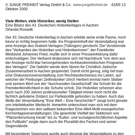
©
JUNGE FREIHEIT Verlag GmbH & Co.
www.jungefreiheit.de
42/00 13.
Oktober 2000
Viele Welten, viele Historiker, wenig Stellen
Eine Bilanz des 43. Deutschen Historikertages in Aachen
Orlanda Rossetti
Der 43. Deutsche Historikertag in Aachen erlebte seine erste Panne, noch
bevor er richtig begonnen hatte. Ins Programmheft der Veranstaltung war
eine Anzeige des Grabert-Verlages (Tübingen) gerutscht. Der Vorsitzende
des "Verbandes der Historiker und Historikerinnen", der Frankfurter
Mediävist Johannes Fried, mußte sich in einer Presseerklärung dafür
entschuldigen. Der Verband distanziere sich mit Nachdruck "von dem aus
der Anzeige nicht klar hervorgehenden rechtsextremistischen Programm
des Verlages". Die Gebühr werde dem Verein für Christlich-Jüdische
Zusammenarbeit in Aachen gespendet. Damit nicht genug, eilig rief man
eine Diskussionsveranstaltung zum Rechtsextremismus ins Leben, auf
welcher der Freiburger Zeithistoriker Ulrich Herbert einmal mehr Stoiber
und seinem Wort von der "durchrassten Gesellschaft" die Schuld für die
Fremdenfeindlichkeit in die Schuhe schob. Die Historiker scheinen also
auch nach 200 Jahren professioneller Tätigkeit immer noch nicht die
fachlich gebotene Distanz zur Parteipolitik gefunden zu haben. Auch das
Motto der Veranstaltung "Eine Welt – Eine Geschichte?" zeugt nicht gerade
von intellektueller Weitsicht. Immerhin unterschied man sich mit dem
Fragezeichen von den sattsam bekannten Eine-Welt-Motti evangelischer
Kirchentagsveranstaltungen. Die gewohnte Vielfalt der Sektionen von
"Pfalzenforschung heute" bis zu "Kultur- und sozialgeschichtlichen Aspekte
des Fußballs" zeigte dann auch die Pluralität des Faches und seiner
Gegenstände.
Mit besonderer Spannung wurde auch diesmal die Veranstaltung zu den