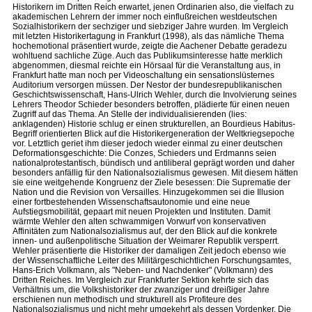
Historikern im Dritten Reich erwartet, jenen Ordinarien also, die vielfach zu
akademischen Lehrern der immer noch einflußreichen westdeutschen
Sozialhistorikern der sechziger und siebziger Jahre wurden. Im Vergleich
mit letzten Historikertagung in Frankfurt (1998), als das nämliche Thema
hochemotional präsentiert wurde, zeigte die Aachener Debatte geradezu
wohltuend sachliche Züge. Auch das Publikumsinteresse hatte merklich
abgenommen, diesmal reichte ein Hörsaal für die Veranstaltung aus, in
Frankfurt hatte man noch per Videoschaltung ein sensationslüsternes
Auditorium versorgen müssen. Der Nestor der bundesrepublikanischen
Geschichtswissenschaft, Hans-Ulrich Wehler, durch die Involvierung seines
Lehrers Theodor Schieder besonders betroffen, plädierte für einen neuen
Zugriff auf das Thema. An Stelle der individualisierenden (lies:
anklagenden) Historie schlug er einen strukturellen, an Bourdieus Habitus-
Begriff orientierten Blick auf die Historikergeneration der Weltkriegsepoche
vor. Letztlich geriet ihm dieser jedoch wieder einmal zu einer deutschen
Deformationsgeschichte: Die Conzes, Schieders und Erdmanns seien
nationalprotestantisch, bündisch und antiliberal geprägt worden und daher
besonders anfällig für den Nationalsozialismus gewesen. Mit diesem hätten
sie eine weitgehende Kongruenz der Ziele besessen: Die Suprematie der
Nation und die Revision von Versailles. Hinzugekommen sei die Illusion
einer fortbestehenden Wissenschaftsautonomie und eine neue
Aufstiegsmobilität, gepaart mit neuen Projekten und Instituten. Damit
wärmte Wehler den alten schwammigen Vorwurf von konservativen
Affinitäten zum Nationalsozialismus auf, der den Blick auf die konkrete
innen- und außenpolitische Situation der Weimarer Republik versperrt.
Wehler präsentierte die Historiker der damaligen Zeit jedoch ebenso wie
der Wissenschaftliche Leiter des Militärgeschichtlichen Forschungsamtes,
Hans-Erich Volkmann, als "Neben- und Nachdenker" (Volkmann) des
Dritten Reiches. Im Vergleich zur Frankfurter Sektion kehrte sich das
Verhältnis um, die Volkshistoriker der zwanziger und dreißiger Jahre
erschienen nun methodisch und strukturell als Profiteure des
Nationalsozialismus und nicht mehr umgekehrt als dessen Vordenker. Die