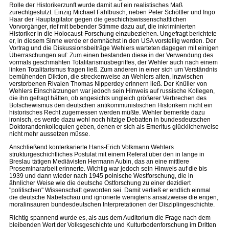
Rolle der Historikerzunft wurde damit auf ein realistisches Maß
zurechtgestutzt. Einzig Michael Fahlbusch, neben Peter Schöttler und Ingo
Haar der Hauptagitator gegen die geschichtswissenschaftlichen
Vorvorgänger, rief mit bebender Stimme dazu auf, die inkriminierten
Historiker in die Holocaust-Forschung einzubeziehen. Ungefragt berichtete
er, in diesem Sinne werde er demnächst in den USA vorstellig werden. Der
Vortrag und die Diskussionsbeiträge Wehlers warteten dagegen mit einigen
Überraschungen auf: Zum einen bestanden diese in der Verwendung des
vormals geschmähten Totalitarismusbegriffes, der Wehler auch nach einem
linken Totalitarismus fragen ließ. Zum anderen in einer sich um Verständnis
bemühenden Diktion, die streckenweise an Wehlers alten, inzwischen
verstorbenen Rivalen Thomas Nipperdey erinnern ließ. Der Knüller von
Wehlers Einschätzungen war jedoch sein Hinweis auf russische Kollegen,
die ihn gefragt hätten, ob angesichts ungleich größerer Verbrechen des
Bolschewismus den deutschen antikommunistischen Historikern nicht ein
historisches Recht zugemessen werden müßte. Wehler bemerkte dazu
ironisch, es werde dazu wohl noch hitzige Debatten in bundesdeutschen
Doktorandenkolloquien geben, denen er sich als Emeritus glücklicherweise
nicht mehr aussetzen müsse.
Anschließend konterkarierte Hans-Erich Volkmann Wehlers
strukturgeschichtliches Postulat mit einem Referat über den in lange in
Breslau tätigen Mediävisten Hermann Aubin, das an eine mittlere
Proseminararbeit erinnerte. Wichtig war jedoch sein Hinweis auf die bis
1939 und dann wieder nach 1945 polnische Westforschung, die in
ähnlicher Weise wie die deutsche Ostforschung zu einer dezidiert
"politischen" Wissenschaft geworden sei. Damit verließ er endlich einmal
die deutsche Nabelschau und ignorierte wenigtens ansatzweise die engen,
moralinsauren bundesdeutschen Interpretationen der Disziplingeschichte.
Richtig spannend wurde es, als aus dem Auditorium die Frage nach dem
bleibenden Wert der Volksgeschichte und Kulturbodenforschung im Dritten