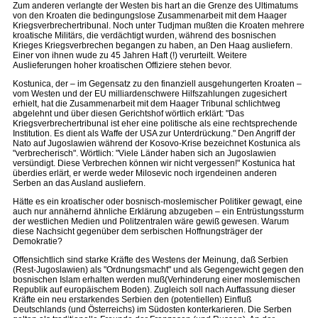
Zum anderen verlangte der Westen bis hart an die Grenze des Ultimatums
von den Kroaten die bedingungslose Zusammenarbeit mit dem Haager
Kriegsverbrechertribunal. Noch unter Tudjman mußten die Kroaten mehrere
kroatische Militärs, die verdächtigt wurden, während des bosnischen
Krieges Kriegsverbrechen begangen zu haben, an Den Haag ausliefern.
Einer von ihnen wude zu 45 Jahren Haft (!) verurteilt. Weitere
Auslieferungen hoher kroatischen Offiziere stehen bevor.
Kostunica, der – im Gegensatz zu den finanziell ausgehungerten Kroaten –
vom Westen und der EU milliardenschwere Hilfszahlungen zugesichert
erhielt, hat die Zusammenarbeit mit dem Haager Tribunal schlichtweg
abgelehnt und über diesen Gerichtshof wörtlich erklärt: "Das
Kriegsverbrechertribunal ist eher eine politische als eine rechtsprechende
Institution. Es dient als Waffe der USA zur Unterdrückung." Den Angriff der
Nato auf Jugoslawien während der Kosovo-Krise bezeichnet Kostunica als
"verbrecherisch". Wörtlich: "Viele Länder haben sich an Jugoslawien
versündigt. Diese Verbrechen können wir nicht vergessen!" Kostunica hat
überdies erlärt, er werde weder Milosevic noch irgendeinen anderen
Serben an das Ausland ausliefern.
Hätte es ein kroatischer oder bosnisch-moslemischer Politiker gewagt, eine
auch nur annähernd ähnliche Erklärung abzugeben – ein Entrüstungssturm
der westlichen Medien und Politzentralen wäre gewiß gewesen. Warum
diese Nachsicht gegenüber dem serbischen Hoffnungsträger der
Demokratie?
Offensichtlich sind starke Kräfte des Westens der Meinung, daß Serbien
(Rest-Jugoslawien) als "Ordnungsmacht" und als Gegengewicht gegen den
bosnischen Islam erhalten werden muß(Verhinderung einer moslemischen
Republik auf europäischem Boden). Zugleich soll nach Auffassung dieser
Kräfte ein neu erstarkendes Serbien den (potentiellen) Einfluß
Deutschlands (und Österreichs) im Südosten konterkarieren. Die Serben