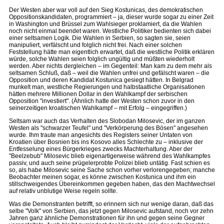
Der Westen aber war voll auf den Sieg Kostunicas, des demokratischen
Oppositionskandidaten, programmiert – ja, dieser wurde sogar zu einer Zeit
in Washington und Brüssel zum Wahlsieger proklamiert, da die Wahlen
noch nicht einmal beendet waren. Westliche Politiker bedienten sich dabei
einer seltsamen Logik. Die Wahlen in Serbien, so sagten sie, seien
manipuliert, verfälscht und folglich nicht frei. Nach einer solchen
Feststellung hätte man eigentlich erwartet, daß die westliche Politik erklären
würde, solche Wahlen seien folglich ungültig und müßten wiederholt
werden. Aber nichts dergleichen – im Gegenteil: Man kam zu dem mehr als
seltsamen Schluß, daß – weil die Wahlen unfrei und gefälscht waren – die
Opposition und deren Kandidat Kostunica gesiegt hätten. In Belgrad
munkelt man, westliche Regierungen und halbstaatliche Organisationen
hätten mehrere Millionen Dollar in den Wahlkampf der serbischen
Opposition "investiert". (Ähnlich hatte der Westen schon zuvor in den
seinerzeitigen kroatischen Wahlkampf – mit Erfolg – eingegriffen.)
Seltsam war auch das Verhalten des Slobodan Milosevic, der im ganzen
Westen als "schwarzer Teufel" und "Verkörperung des Bösen" angesehen
wurde. Ihm traute man angesichts des Registers seiner Untaten von
Kroatien über Bosnien bis ins Kosovo alles Schlechte zu – inklusive der
Entfesselung eines Bürgerkrieges zwecks Machterhaltung. Aber der
"Beelzebub" Milosevic blieb eigenartigerweise während des Wahlkampfes
passiv, und auch seine prügelerprobte Polizei blieb untätig. Fast schien es
so, als habe Milosevic seine Sache schon vorher verlorengegeben; manche
Beobachter meinen sogar, es könne zwischen Kostunica und ihm ein
stillschweigendes Übereinkommen gegeben haben, das den Machtwechsel
auf relativ unblutige Weise regeln sollte.
Was die Demonstranten betrifft, so erinnern sich nur wenige daran, daß das
selbe "Volk" von Serbien, das jetzt gegen Milosevic aufstand, noch vor zehn
Jahren ganz ähnliche Demonstrationen für ihn und gegen seine Gegner