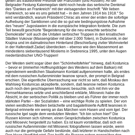
gelten als traditionelle Freunde der Franzosen (und Russen). An der
Belgrader Festung Kalemegdan steht noch heute das serbische Denkmal
des "Dankes an Frankreich" mit der vielsagenden Inschrift: "Wir lieben
Frankreich, so wie es uns geliebt hat – in den Jahren 1914 bis 1918." So
wird verständlich, warum Präsident Chirac als einer der ersten die sofortige
Aufhebung der Sanktionen und die so gut wie bedingungslose Aufnahme
des "neuen" Jugoslawien in die europäische Integration forderte. Die zum
Teil bewußt geschürte "Begeisterung für die neu erwachte serbische
Demokratie" soll auch die Untaten serbischer Truppen in den kroatischen
Städten Vukovar (Massengräber mit über 2.000 Toten), in Dubrovnik, in der
Krajina und im dalmatinischen Hinterland (Beschießung ziviler Wohnviertel
in der Hafenstadt Zadar) überdecken – ebenso wie den Massenmord an
mindestens siebentausend Moslems in Srebrenica 1995, unter den Augen
niederländischer UNO-Truppen!
Der Westen sieht sogar über den "Schönheitsfehler" hinweg, daß Kostunica
– bevor er (immerhin Hoffnungsträger des Westens auf dem Balkan) mit
irgendeinem westlichen Staatsmann Kontakt aufgenommen hatte, als erstes
mit dem russischen Außenminister Iwanow sprach, der prompt in Belgrad
erschien. Die eigentliche Überraschung war nicht so sehr, daß Moskau den
Wahlsieg Kostunicas akzeptierte, sondern, daß Iwanow neben Kostunica
auch noch den geschlagenen Milosevic besuchte, sich mit ihm vor die
Fernsehkameras setzte und anschließend erklärte, Milosevic habe die
Absicht, in der serbischen Politik zu bleiben und als Führer der immer noch
stärksten Partei – der Sozialisten – eine wichtige Rolle zu spielen. Der von
vielen westlichen Medien belächelte und bagatellisierte Auftritt Iwanows in
Belgrad erinnerte ein wenig an das Märchen vom Hasen und vom Igel. Der
russische Igel sagte dem verdutzten Westen: "Ich bin schon hier!" Die
Russen können sich rühmen, einen Gesprächsfaden zwischen Kostunica
und Milosevic hergestellt zu haben. Es ist kaum vorstellbar, daß sich ein
russischer Außenminister mit Milosevic fotografieren lassen würde, wenn
auch nur die geringste Gefahr bestünde, daß letzterer in Handschellen nach