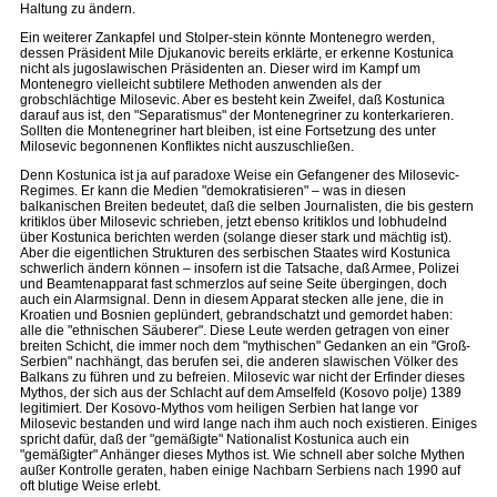
Haltung zu ändern.
Ein weiterer Zankapfel und Stolper-stein könnte Montenegro werden,
dessen Präsident Mile Djukanovic bereits erklärte, er erkenne Kostunica
nicht als jugoslawischen Präsidenten an. Dieser wird im Kampf um
Montenegro vielleicht subtilere Methoden anwenden als der
grobschlächtige Milosevic. Aber es besteht kein Zweifel, daß Kostunica
darauf aus ist, den "Separatismus" der Montenegriner zu konterkarieren.
Sollten die Montenegriner hart bleiben, ist eine Fortsetzung des unter
Milosevic begonnenen Konfliktes nicht auszuschließen.
Denn Kostunica ist ja auf paradoxe Weise ein Gefangener des Milosevic-
Regimes. Er kann die Medien "demokratisieren" – was in diesen
balkanischen Breiten bedeutet, daß die selben Journalisten, die bis gestern
kritiklos über Milosevic schrieben, jetzt ebenso kritiklos und lobhudelnd
über Kostunica berichten werden (solange dieser stark und mächtig ist).
Aber die eigentlichen Strukturen des serbischen Staates wird Kostunica
schwerlich ändern können – insofern ist die Tatsache, daß Armee, Polizei
und Beamtenapparat fast schmerzlos auf seine Seite übergingen, doch
auch ein Alarmsignal. Denn in diesem Apparat stecken alle jene, die in
Kroatien und Bosnien geplündert, gebrandschatzt und gemordet haben:
alle die "ethnischen Säuberer". Diese Leute werden getragen von einer
breiten Schicht, die immer noch dem "mythischen" Gedanken an ein "Groß-
Serbien" nachhängt, das berufen sei, die anderen slawischen Völker des
Balkans zu führen und zu befreien. Milosevic war nicht der Erfinder dieses
Mythos, der sich aus der Schlacht auf dem Amselfeld (Kosovo polje) 1389
legitimiert. Der Kosovo-Mythos vom heiligen Serbien hat lange vor
Milosevic bestanden und wird lange nach ihm auch noch existieren. Einiges
spricht dafür, daß der "gemäßigte" Nationalist Kostunica auch ein
"gemäßigter" Anhänger dieses Mythos ist. Wie schnell aber solche Mythen
außer Kontrolle geraten, haben einige Nachbarn Serbiens nach 1990 auf
oft blutige Weise erlebt.