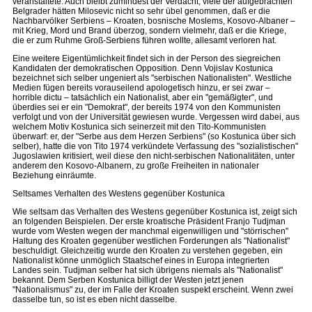
veranstaltete. Auch bleibt zumindest der Verdacht, viele der aufgebrachten
Belgrader hätten Milosevic nicht so sehr übel genommen, daß er die
Nachbarvölker Serbiens – Kroaten, bosnische Moslems, Kosovo-Albaner –
mit Krieg, Mord und Brand überzog, sondern vielmehr, daß er die Kriege,
die er zum Ruhme Groß-Serbiens führen wollte, allesamt verloren hat.
Eine weitere Eigentümlichkeit findet sich in der Person des siegreichen
Kandidaten der demokratischen Opposition. Denn Vojislav Kostunica
bezeichnet sich selber ungeniert als "serbischen Nationalisten". Westliche
Medien fügen bereits vorauseilend apologetisch hinzu, er sei zwar –
horrible dictu – tatsächlich ein Nationalist, aber ein "gemäßigter", und
überdies sei er ein "Demokrat", der bereits 1974 von den Kommunisten
verfolgt und von der Universität gewiesen wurde. Vergessen wird dabei, aus
welchem Motiv Kostunica sich seinerzeit mit den Tito-Kommunisten
überwarf: er, der "Serbe aus dem Herzen Serbiens" (so Kostunica über sich
selber), hatte die von Tito 1974 verkündete Verfassung des "sozialistischen"
Jugoslawien kritisiert, weil diese den nicht-serbischen Nationalitäten, unter
anderem den Kosovo-Albanern, zu große Freiheiten in nationaler
Beziehung einräumte.
Seltsames Verhalten des Westens gegenüber Kostunica
Wie seltsam das Verhalten des Westens gegenüber Kostunica ist, zeigt sich
an folgenden Beispielen. Der erste kroatische Präsident Franjo Tudjman
wurde vom Westen wegen der manchmal eigenwilligen und "störrischen"
Haltung des Kroaten gegenüber westlichen Forderungen als "Nationalist"
beschuldigt. Gleichzeitig wurde den Kroaten zu verstehen gegeben, ein
Nationalist könne unmöglich Staatschef eines in Europa integrierten
Landes sein. Tudjman selber hat sich übrigens niemals als "Nationalist"
bekannt. Dem Serben Kostunica billigt der Westen jetzt jenen
"Nationalismus" zu, der im Falle der Kroaten suspekt erscheint. Wenn zwei
dasselbe tun, so ist es eben nicht dasselbe.