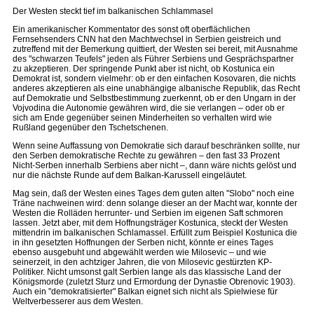
Der Westen steckt tief im balkanischen Schlammasel
Ein amerikanischer Kommentator des sonst oft oberflächlichen
Fernsehsenders CNN hat den Machtwechsel in Serbien geistreich und
zutreffend mit der Bemerkung quittiert, der Westen sei bereit, mit Ausnahme
des "schwarzen Teufels" jeden als Führer Serbiens und Gesprächspartner
zu akzeptieren. Der springende Punkt aber ist nicht, ob Kostunica ein
Demokrat ist, sondern vielmehr: ob er den einfachen Kosovaren, die nichts
anderes akzeptieren als eine unabhängige albanische Republik, das Recht
auf Demokratie und Selbstbestimmung zuerkennt, ob er den Ungarn in der
Vojvodina die Autonomie gewähren wird, die sie verlangen – oder ob er
sich am Ende gegenüber seinen Minderheiten so verhalten wird wie
Rußland gegenüber den Tschetschenen.
Wenn seine Auffassung von Demokratie sich darauf beschränken sollte, nur
den Serben demokratische Rechte zu gewähren – den fast 33 Prozent
Nicht-Serben innerhalb Serbiens aber nicht –, dann wäre nichts gelöst und
nur die nächste Runde auf dem Balkan-Karussell eingeläutet.
Mag sein, daß der Westen eines Tages dem guten alten "Slobo" noch eine
Träne nachweinen wird: denn solange dieser an der Macht war, konnte der
Westen die Rolläden herrunter- und Serbien im eigenen Saft schmoren
lassen. Jetzt aber, mit dem Hoffnungsträger Kostunica, steckt der Westen
mittendrin im balkanischen Schlamassel. Erfüllt zum Beispiel Kostunica die
in ihn gesetzten Hoffnungen der Serben nicht, könnte er eines Tages
ebenso ausgebuht und abgewählt werden wie Milosevic – und wie
seinerzeit, in den achtziger Jahren, die von Milosevic gestürzten KP-
Politiker. Nicht umsonst galt Serbien lange als das klassische Land der
Königsmorde (zuletzt Sturz und Ermordung der Dynastie Obrenovic 1903).
Auch ein "demokratisierter" Balkan eignet sich nicht als Spielwiese für
Weltverbesserer aus dem Westen.