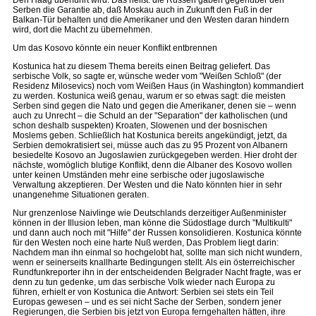
Den Haag überführt wird. Das heißt: die Russen gaben gegenüber den
Serben die Garantie ab, daß Moskau auch in Zukunft den Fuß in der
Balkan-Tür behalten und die Amerikaner und den Westen daran hindern
wird, dort die Macht zu übernehmen.
Um das Kosovo könnte ein neuer Konflikt entbrennen
Kostunica hat zu diesem Thema bereits einen Beitrag geliefert. Das
serbische Volk, so sagte er, wünsche weder vom "Weißen Schloß" (der
Residenz Milosevics) noch vom Weißen Haus (in Washington) kommandiert
zu werden. Kostunica weiß genau, warum er so etwas sagt: die meisten
Serben sind gegen die Nato und gegen die Amerikaner, denen sie – wenn
auch zu Unrecht – die Schuld an der "Separation" der katholischen (und
schon deshalb suspekten) Kroaten, Slowenen und der bosnischen
Moslems geben. Schließlich hat Kostunica bereits angekündigt, jetzt, da
Serbien demokratisiert sei, müsse auch das zu 95 Prozent von Albanern
besiedelte Kosovo an Jugoslawien zurückgegeben werden. Hier droht der
nächste, womöglich blutige Konflikt, denn die Albaner des Kosovo wollen
unter keinen Umständen mehr eine serbische oder jugoslawische
Verwaltung akzeptieren. Der Westen und die Nato könnten hier in sehr
unangenehme Situationen geraten.
Nur grenzenlose Naivlinge wie Deutschlands derzeitiger Außenminister
können in der Illusion leben, man könne die Südostlage durch "Multikulti"
und dann auch noch mit "Hilfe" der Russen konsolidieren. Kostunica könnte
für den Westen noch eine harte Nuß werden, Das Problem liegt darin:
Nachdem man ihn einmal so hochgelobt hat, sollte man sich nicht wundern,
wenn er seinerseits knallharte Bedingungen stellt. Als ein österreichischer
Rundfunkreporter ihn in der entscheidenden Belgrader Nacht fragte, was er
denn zu tun gedenke, um das serbische Volk wieder nach Europa zu
führen, erhielt er von Kostunica die Antwort: Serbien sei stets ein Teil
Europas gewesen – und es sei nicht Sache der Serben, sondern jener
Regierungen, die Serbien bis jetzt von Europa ferngehalten hätten, ihre