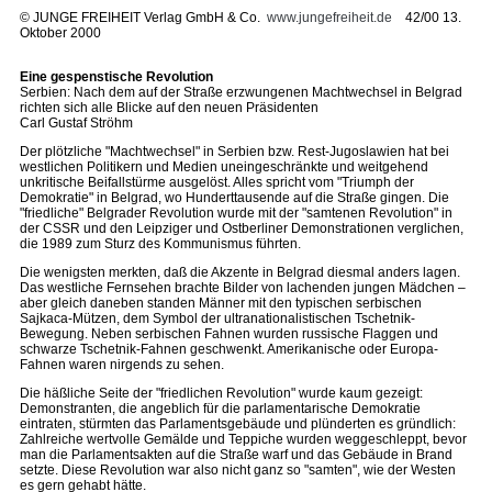
©
JUNGE FREIHEIT Verlag GmbH & Co.
www.jungefreiheit.de
42/00 13.
Oktober 2000
Eine gespenstische Revolution
Serbien: Nach dem auf der Straße erzwungenen Machtwechsel in Belgrad
richten sich alle Blicke auf den neuen Präsidenten
Carl Gustaf Ströhm
Der plötzliche "Machtwechsel" in Serbien bzw. Rest-Jugoslawien hat bei
westlichen Politikern und Medien uneingeschränkte und weitgehend
unkritische Beifallstürme ausgelöst. Alles spricht vom "Triumph der
Demokratie" in Belgrad, wo Hunderttausende auf die Straße gingen. Die
"friedliche" Belgrader Revolution wurde mit der "samtenen Revolution" in
der CSSR und den Leipziger und Ostberliner Demonstrationen verglichen,
die 1989 zum Sturz des Kommunismus führten.
Die wenigsten merkten, daß die Akzente in Belgrad diesmal anders lagen.
Das westliche Fernsehen brachte Bilder von lachenden jungen Mädchen –
aber gleich daneben standen Männer mit den typischen serbischen
Sajkaca-Mützen, dem Symbol der ultranationalistischen Tschetnik-
Bewegung. Neben serbischen Fahnen wurden russische Flaggen und
schwarze Tschetnik-Fahnen geschwenkt. Amerikanische oder Europa-
Fahnen waren nirgends zu sehen.
Die häßliche Seite der "friedlichen Revolution" wurde kaum gezeigt:
Demonstranten, die angeblich für die parlamentarische Demokratie
eintraten, stürmten das Parlamentsgebäude und plünderten es gründlich:
Zahlreiche wertvolle Gemälde und Teppiche wurden weggeschleppt, bevor
man die Parlamentsakten auf die Straße warf und das Gebäude in Brand
setzte. Diese Revolution war also nicht ganz so "samten", wie der Westen
es gern gehabt hätte.