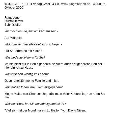
©
JUNGE FREIHEIT Verlag GmbH & Co.
www.jungefreiheit.de
41/00 06.
Oktober 2000
Fragebogen
Curth Flatow
Schriftsteller
Wo möchten Sie jetzt am liebsten sein?
Auf Mallorca.
Wofür lassen Sie alles stehen und liegen?
Für Sauerbraten mit Klößen.
Was bedeutet Heimat für Sie?
Ich bin nicht nur in Berlin geboren, sondern auch der geborene Berliner –
hier bin ich zu Hause.
Was ist Ihnen wichtig im Leben?
Gesundheit für meine Familie und mich.
Was haben Ihnen Ihre Eltern mitgegeben?
Meine Mutter war Chansonsängerin, mein Vater Kabarettist, nun raten Sie
mal.
Welches Buch hat Sie nachhaltig beeinflußt?
"Vielleicht ist der Mond nur ein Luftballon" von David Niven.