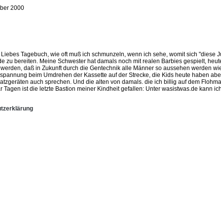
ber 2000
" Liebes Tagebuch, wie oft muß ich schmunzeln, wenn ich sehe, womit sich "diese J
e zu bereiten. Meine Schwester hat damals noch mit realen Barbies gespielt, he
t werden, daß in Zukunft durch die Gentechnik alle Männer so aussehen werden wi
hspannung beim Umdrehen der Kassette auf der Strecke, die Kids heute haben aber 
satzgeräten auch sprechen. Und die alten von damals. die ich billig auf dem Flohm
 paar Tagen ist die letzte Bastion meiner Kindheit gefallen: Unter wasistwas.de kan
tzerklärung