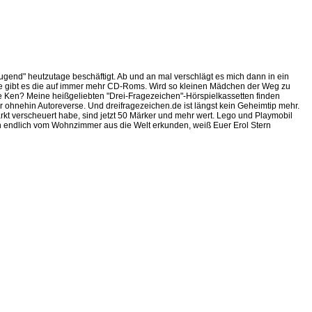
ugend" heutzutage beschäftigt. Ab und an mal verschlägt es mich dann in ein
ute gibt es die auf immer mehr CD-Roms. Wird so kleinen Mädchen der Weg zu
e Ken? Meine heißgeliebten "Drei-Fragezeichen"-Hörspielkassetten finden
ohnehin Autoreverse. Und dreifragezeichen.de ist längst kein Geheimtip mehr.
arkt verscheuert habe, sind jetzt 50 Märker und mehr wert. Lego und Playmobil
n ich endlich vom Wohnzimmer aus die Welt erkunden, weiß Euer Erol Stern