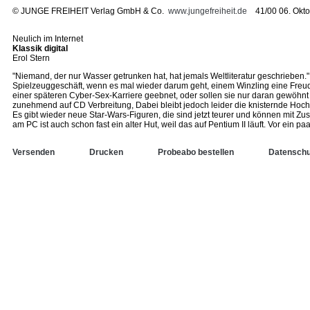
©
JUNGE FREIHEIT Verlag GmbH & Co.
www.jungefreiheit.de
41/00 06. Okto
Neulich im Internet
Klassik digital
Erol Stern
"Niemand, der nur Wasser getrunken hat, hat jemals Weltliteratur geschrieben.
Spielzeuggeschäft, wenn es mal wieder darum geht, einem Winzling eine Freud
einer späteren Cyber-Sex-Karriere geebnet, oder sollen sie nur daran gewöhn
zunehmend auf CD Verbreitung, Dabei bleibt jedoch leider die knisternde Hoc
Es gibt wieder neue Star-Wars-Figuren, die sind jetzt teurer und können mit Zu
am PC ist auch schon fast ein alter Hut, weil das auf Pentium II läuft. Vor ein
Versenden
Drucken
Probeabo bestellen
Datenschu