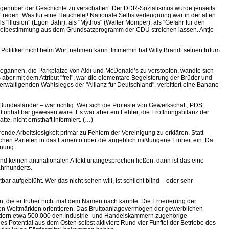
gegenüber der Geschichte zu verschaffen. Der DDR-Sozialismus wurde jenseits
" reden. Was für eine Heuchelei! Nationale Selbstverleugnung war in der alten
s "lllusion" (Egon Bahr), als "Mythos" (Walter Momper), als "Gefahr für den
s Zielbestimmung aus dem Grundsatzprogramm der CDU streichen lassen. Antje
litiker nicht beim Wort nehmen kann. Immerhin hat Willy Brandt seinen Irrtum
egannen, die Parkplätze von Aldi und McDonald’s zu verstopfen, wandte sich
s aber mit dem Attribut "frei", war die elementare Begeisterung der Brüder und
rwältigenden Wahlsieges der "Allianz für Deutschland", verbittert eine Banane
Bundesländer – war richtig. Wer sich die Proteste von Gewerkschaft, PDS,
d unhaltbar gewesen wäre. Es war aber ein Fehler, die Eröffnungsbilanz der
 nicht ernsthaft informiert. (…)
nde Arbeitslosigkeit primär zu Fehlern der Vereinigung zu erklären. Statt
tischen Parteien in das Lamento über die angeblich mißlungene Einheit ein. Da
inung.
und keinen antinationalen Affekt unangesprochen ließen, dann ist das eine
ahrhunderts.
r aufgeblüht. Wer das nicht sehen will, ist schlicht blind – oder sehr
en, die er früher nicht mal dem Namen nach kannte. Die Erneuerung der
 den Weltmärkten orientieren. Das Bruttoanlagevermögen der gewerblichen
 Ländern etwa 500.000 den Industrie- und Handelskammern zugehörige
Potential aus dem Osten selbst aktiviert: Rund vier Fünftel der Betriebe des