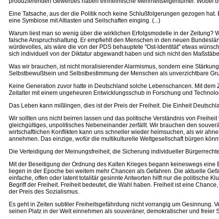
produzierenden Gewerbes haben einheimische Mehrheitseigentümer. Wobei bem
Eine Tatsache, aus der die Politik noch keine Schlußfolgerungen gezogen hat.
eine Symbiose mit Altiasten und Seilschaften einging. (...)
Warum liest man so wenig über die wirklichen Erfolgsmodelle in der Zeitung? 
falsche Anspruchshaltung. Er empfiehlt den Menschen in den neuen Bundesländer
würdevolles, als wäre die von der PDS behauptete "Ost-ldentität" etwas wüns
sich individuell von der Diktatur abgewandt haben und sich nicht den Maßstä
Was wir brauchen, ist nicht moralisierender Alarmismus, sondern eine Stärkung 
Selbstbewußtsein und Selbstbestimmung der Menschen als unverzichtbare Grund
Keine Generation zuvor hatte in Deutschland solche Lebenschancen. Mit dem Z
Zeitalter mit einem ungeheuren Entwicklungsschub in Forschung und Technologie
Das Leben kann mißlingen, dies ist der Preis der Freiheit. Die Einheit Deutschla
Wir sollten uns nicht beirren lassen und das politische Verständnis von Freihei
gleichgültiges, unpolitisches Nebeneinander zerfällt. Wir brauchen den souverän
wirtschaftlichen Konflikten kann uns schneller wieder heimsuchen, als wir ahn
annehmen. Das einzige, wofür die multikulturelle Weltgesellschaft bürgen könnt
Die Verteidigung der Meinungsfreiheit, die Sicherung individueller Bürgerrecht
Mit der Beseitigung der Ordnung des Kalten Krieges begann keineswegs eine E
liegen in der Epoche bei weitem mehr Chancen als Gefahren. Die aktuelle Gefah
einfache, offen oder latent totalitär gesinnte Antworten hilft nur die politisch
Begriff der Freiheit. Freiheit bedeutet, die Wahl haben. Freiheit ist eine Chan
der Preis des Sozialismus.
Es geht in Zeiten subtiler Freiheitsgefährdung nicht vorrangig um Gesinnung. Ve
seinen Platz in der Welt einnehmen als souveräner, demokratischer und freier S