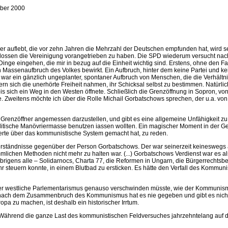
ber 2000
uflebt, die vor zehn Jahren die Mehrzahl der Deutschen empfunden hat, wird seit
ossen die Vereinigung vorangetrieben zu haben. Die SPD wiederum versucht nach K
 Dinge eingehen, die mir in bezug auf die Einheit wichtig sind. Erstens, ohne den 
en Massenaufbruch des Volkes bewirkt. Ein Aufbruch, hinter dem keine Partei und 
 war ein gänzlich ungeplanter, spontaner Aufbruch von Menschen, die die Verhält
ndern sich die unerhörte Freiheit nahmen, ihr Schicksal selbst zu bestimmen. Natür
 sich ein Weg in den Westen öffnete. Schließlich die Grenzöffnung in Sopron, von e
. Zweitens möchte ich über die Rolle Michail Gorbatschows sprechen, der u.a. vo
 Grenzöffner angemessen darzustellen, und gibt es eine allgemeine Unfähigkeit zu b
itische Manövriermasse benutzen iassen wollten. Ein magischer Moment in der Ges
n Werte über das kommunistische System gemacht hat, zu reden.
rständnisse gegenüber der Person Gorbatschows. Der war seinerzeit keineswegs an
mlichen Methoden nicht mehr zu halten war. (...) Gorbatschows Verdienst war es a
rigens alle – Solidarnocs, Charta 77, die Reformen in Ungarn, die Bürgerrechtsb
hr steuern konnte, in einem Blutbad zu ersticken. Es hätte den Verfall des Kommuni
ß der westliche Parlementarismus genauso verschwinden müsste, wie der Kommunis
eg" nach dem Zusammenbruch des Kommunismus hat es nie gegeben und gibt es nicht 
a zu machen, ist deshalb ein historischer Irrtum.
. Während die ganze Last des kommunistischen Feldversuches jahrzehntelang auf d