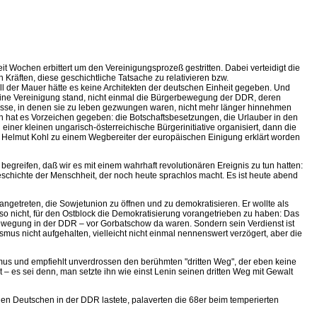
 Wochen erbittert um den Vereinigungsprozeß gestritten. Dabei verteidigt die
räften, diese geschichtliche Tatsache zu relativieren bzw.
Fall der Mauer hätte es keine Architekten der deutschen Einheit gegeben. Und
keine Vereinigung stand, nicht einmal die Bürgerbewegung der DDR, deren
nisse, in denen sie zu leben gezwungen waren, nicht mehr länger hinnehmen
lich hat es Vorzeichen gegeben: die Botschaftsbesetzungen, die Urlauber in den
iner kleinen ungarisch-österreichische Bürgerinitiative organisiert, dann die
n Helmut Kohl zu einem Wegbereiter der europäischen Einigung erklärt worden
egreifen, daß wir es mit einem wahrhaft revolutionären Ereignis zu tun hatten:
chichte der Menschheit, der noch heute sprachlos macht. Es ist heute abend
getreten, die Sowjetunion zu öffnen und zu demokratisieren. Er wollte als
lso nicht, für den Ostblock die Demokratisierung vorangetrieben zu haben: Das
ewegung in der DDR – vor Gorbatschow da waren. Sondern sein Verdienst ist
smus nicht aufgehalten, vielleicht nicht einmal nennenswert verzögert, aber die
mus und empfiehlt unverdrossen den berühmten "dritten Weg", der eben keine
– es sei denn, man setzte ihn wie einst Lenin seinen dritten Weg mit Gewalt
en Deutschen in der DDR lastete, palaverten die 68er beim temperierten