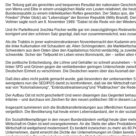
Die Teilung galt als gerechtes und bequemes Resultat der nationalen Geschich
von Werra und Elbe in einem unsäglichen Maße von Leuten relativiert, die heut
Bundesrepublik zu einem intellektuellen Reflex geworden. Der Status quo, die Te
Frieden" (Peter Glotz) als "Lebenslüge" der Bonner Republik (Willy Brandt).
Vollmer sagte noch am 8. November 1989: "Dabei ist die Rede von der Wiederverei
Und ihr Parteifreund Joschka Fischer wollte gar ein zwanzigjähriges Redever
korrigiert und den schönen Satz geprägt, daß nun zusammenwächst, was zu
Als die Trabbis in jener wahnsinnstrunkenen Novembernacht den Kudamm erober
die linke Kulturnation mit Schaudern ab. Allen Schöngeistern, die Marktwirtschaf
Schwestern aus dem Osten über den Kapitalismus höchst verdächtig, ja zuwider.
schwenkte. Sicher der Tiefpunkt im Leben eines Bonvivants, der – selber all
Die politische Entscheidung, die Löhne und Gehälter so schnell anzuheben – he
linker SPD und Grünen gegen die verbleibenden geringen Unterschiede zwischen
Deutschen Einheit zu verschönen. Die Deutschen waren über das Ausmaß der ök
Daß dies alles nicht publik gemacht wurde, gab besonders der umbenannten SED b
wenigstens nun die SED/PDS damit zu konfrontieren, daß sie die Wirtschaft ruin
war von "Kolonialisierung", "Entindustriealisierung"und "Plattmachen" die Red
Der Aufbau Ost ist nicht gescheitert! Und wenn diejenigen das Gegenteil behaup
Infamie – und durchaus ein Zeichen für den neuen politischen Stil in diesem L
Insgesamt summieren sich die Bruttotransferleistungen aus öffentlichen Kassen 
vergeßlich. Die Bevölkerung hat heute einen Lebensstandard, der in der sozial
Ein Sozialhilfeempfänger in den neuen Bundesländern verfügt heute über mehr 
Wirtschaft im Osten ist weit vorangekommen. An die Stelle der alten Produkt
Wirtschaft ist weitgehend modernisiert: Es besteht inzwischen zu mehr als 80
Unternehmen, damit erreicht die Dichte der Unternehmungen im Osten bereits vi