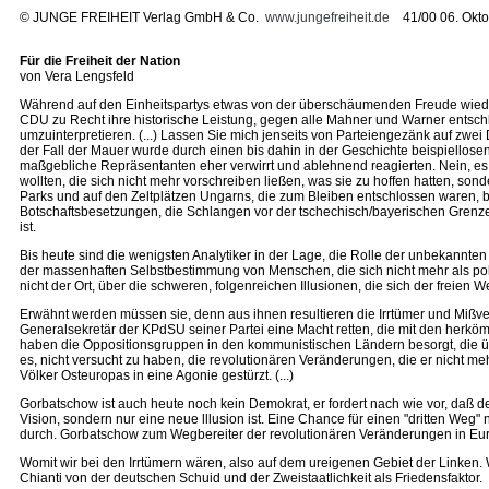
©
JUNGE FREIHEIT Verlag GmbH & Co.
www.jungefreiheit.de
41/00 06. Okto
Für die Freiheit der Nation
von Vera Lengsfeld
Während auf den Einheitspartys etwas von der überschäumenden Freude wieder a
CDU zu Recht ihre historische Leistung, gegen alle Mahner und Warner entschl
umzuinterpretieren. (...) Lassen Sie mich jenseits von Parteiengezänk auf zwei
der Fall der Mauer wurde durch einen bis dahin in der Geschichte beispiellos
maßgebliche Repräsentanten eher verwirrt und ablehnend reagierten. Nein, es
wollten, die sich nicht mehr vorschreiben ließen, was sie zu hoffen hatten, so
Parks und auf den Zeltplätzen Ungarns, die zum Bleiben entschlossen waren, bis
Botschaftsbesetzungen, die Schlangen vor der tschechisch/bayerischen Grenze
ist.
Bis heute sind die wenigsten Analytiker in der Lage, die Rolle der unbekannten
der massenhaften Selbstbestimmung von Menschen, die sich nicht mehr als pol
nicht der Ort, über die schweren, folgenreichen Illusionen, die sich der freie
Erwähnt werden müssen sie, denn aus ihnen resultieren die Irrtümer und Mißve
Generalsekretär der KPdSU seiner Partei eine Macht retten, die mit den herköm
haben die Oppositionsgruppen in den kommunistischen Ländern besorgt, die üb
es, nicht versucht zu haben, die revolutionären Veränderungen, die er nicht me
Völker Osteuropas in eine Agonie gestürzt. (...)
Gorbatschow ist auch heute noch kein Demokrat, er fordert nach wie vor, da
Vision, sondern nur eine neue lllusion ist. Eine Chance für einen "dritten W
durch. Gorbatschow zum Wegbereiter der revolutionären Veränderungen in Europ
Womit wir bei den Irrtümern wären, also auf dem ureigenen Gebiet der Linken
Chianti von der deutschen Schuid und der Zweistaatlichkeit als Friedensfaktor.