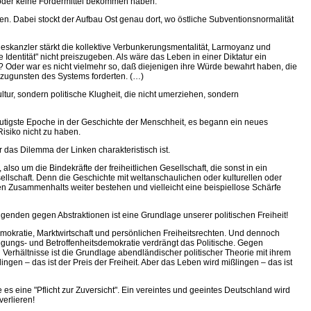
oder keine Fördermittel bekommen haben.
n. Dabei stockt der Aufbau Ost genau dort, wo östliche Subventionsnormalität
eskanzler stärkt die kollektive Verbunkerungsmentalität, Larmoyanz und
dentität" nicht preiszugeben. Als wäre das Leben in einer Diktatur ein
Oder war es nicht vielmehr so, daß diejenigen ihre Würde bewahrt haben, die
 zugunsten des Systems forderten. (…)
tur, sondern politische Klugheit, die nicht umerziehen, sondern
lutigste Epoche in der Geschichte der Menschheit, es begann ein neues
isiko nicht zu haben.
r das Dilemma der Linken charakteristisch ist.
lso um die Bindekräfte der freiheitlichen Gesellschaft, die sonst in ein
sellschaft. Denn die Geschichte mit weltanschaulichen oder kulturellen oder
en Zusammenhalts weiter bestehen und vielleicht eine beispiellose Schärfe
ugenden gegen Abstraktionen ist eine Grundlage unserer politischen Freiheit!
okratie, Marktwirtschaft und persönlichen Freiheitsrechten. Und dennoch
regungs- und Betroffenheitsdemokratie verdrängt das Politische. Gegen
en Verhältnisse ist die Grundlage abendländischer politischer Theorie mit ihrem
ngen – das ist der Preis der Freiheit. Aber das Leben wird mißlingen – das ist
 es eine "Pflicht zur Zuversicht". Ein vereintes und geeintes Deutschland wird
verlieren!