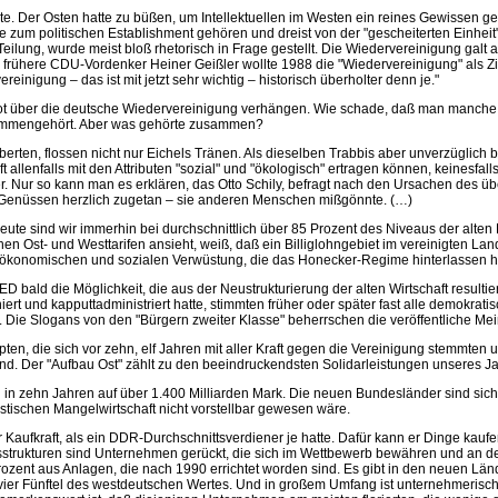
te. Der Osten hatte zu büßen, um Intellektuellen im Westen ein reines Gewissen 
e zum politischen Establishment gehören und dreist von der "gescheiterten Einheit
ilung, wurde meist bloß rhetorisch in Frage gestellt. Die Wiedervereinigung galt al
 Der frühere CDU-Vordenker Heiner Geißler wollte 1988 die "Wiedervereinigung" al
nigung – das ist mit jetzt sehr wichtig – historisch überholter denn je."
bot über die deutsche Wiedervereinigung verhängen. Wie schade, daß man manche Po
sammengehört. Aber was gehörte zusammen?
ten, flossen nicht nur Eichels Tränen. Als dieselben Trabbis aber unverzüglich b
t allenfalls mit den Attributen "sozial" und "ökologisch" ertragen können, keinesfall
 Nur so kann man es erklären, das Otto Schily, befragt nach den Ursachen des übe
en Genüssen herzlich zugetan – sie anderen Menschen mißgönnte. (…)
ute sind wir immerhin bei durchschnittlich über 85 Prozent des Niveaus der alten 
 Ost- und Westtarifen ansieht, weiß, daß ein Billiglohngebiet im vereinigten Lan
onomischen und sozialen Verwüstung, die das Honecker-Regime hinterlassen hatte,
ald die Möglichkeit, die aus der Neustrukturierung der alten Wirtschaft resultiere
iert und kapputtadministriert hatte, stimmten früher oder später fast alle demokra
e. Die Slogans von den "Bürgern zweiter Klasse" beherrschen die veröffentliche Me
ten, die sich vor zehn, elf Jahren mit aller Kraft gegen die Vereinigung stemmten 
and. Der "Aufbau Ost" zählt zu den beeindruckendsten Solidarleistungen unseres J
in zehn Jahren auf über 1.400 Milliarden Mark. Die neuen Bundesländer sind sichtba
istischen Mangelwirtschaft nicht vorstellbar gewesen wäre.
Kaufkraft, als ein DDR-Durchschnittsverdiener je hatte. Dafür kann er Dinge kauf
ionsstrukturen sind Unternehmen gerückt, die sich im Wettbewerb bewähren und an
 Prozent aus Anlagen, die nach 1990 errichtet worden sind. Es gibt in den neuen
er Fünftel des westdeutschen Wertes. Und in großem Umfang ist unternehmerisches 