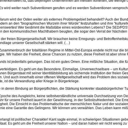
erkenswert ist, daß diejenigen Unternehmen am meisten florierten, die wenige 
 Es wird weiter nach Subventionen gerufen und es werden Subventionen versproche
Warum wird der Osten weiter als externes Problemgebiet behandelt? Auch der Bund
n an den "biographischen Wurzeln ihrer Würde" festzuhalten und ihre "kulturelle I
chenswertes! Wer bestimmt die Maßstäbe eines würdevollen Lebens? Die SED/PDS? 
ben den kommunistischen Machthabern beugten, die sogar den Verrat der Nächsten
der freien Bürgergesellschaft. Wir brauchen keine Erregungs- und Betroffenheitskul
lage unserer Gesellschaft stärken will. (…)
usammenbruch der totalitären Regime in Mittel-Ost-Europa endete nicht nur die b
. Wir haben die Freiheit, diese Chancen zu nutzen, diese Freiheit ist aber ohne R
nds ist jedenfalls gelungen. Das ist ein gutes Omen. Eine mißliche Situation, die fü
t verteidigen. Es geht um das Besondere, Einmalige, Unverwechselbare – um Kultur, a
en Bürgerstaat mit seiner Identitätsbildung als sichernde Institution der freien Ge
en. Und auch innerhalb einer offenen Weltgesellschaft wird das Problem des sozial
e, ist die Verwandlung aller Kriege in Bürgerkriege.
e in deren Bindung an Bürgerpflichten, die Stärkung konkreter staatsbürgerlicher T
poche des Ausgleichs, keine selbstverständliche universale Durchsetzung von Dem
r für unsere Freiheit lauert in der Gewöhnung, in der Selbstzufriedenheit. Die Er
e Klugheit. Die Einsicht in das Problematische der menschlichen Natur und der sozial
ce, nie eine Garantie des Gelingens. Wir können uns verwählen. Das Leben kann mißli
rlangt ist politischer Charakter! Kant sagte einmal, in schwierigen Situationen gebe
taat. Es geht um die Freiheit unserer Nation – und daran haben wir nicht wenig zu 