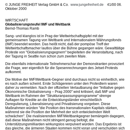
©
JUNGE FREIHEIT Verlag GmbH & Co.
www.jungefreiheit.de
41/00 06.
Oktober 2000
WIRTSCHAFT
Globalisierungsteufel IWF und Weltbank
Bernd-Thomas Ramb
Sang- und klanglos ist in Prag der Weltwirtschaftsgipfel mit der
gemeinsamen Tagung von Weltbank und Internationalem Währungsfonds
(IWF) beendet worden. Das heißt nicht, daß der pompöse Treff der
Weltwirtschaftsmacher lautlos über die Bühne gegangen wäre. Gewalttätige
Proteste von "Globalisierungsgegnern" begleiteten die Veranstaltung, nach
der Tagung in Seattle nun schon zum zweiten Male.
Die ebenfalls internationale Teilnehmerschar der Demonstranten provoziert
die Frage, wer eigentlich für die Spesenrechnungen des Jetset-Protests
aufkommt.
Die Motive der IWF/Weltbank-Gegner sind durchaus nicht so einheitlich, wie
es nach außen scheint. Erste Schlägereien unter den Protestlern waren
daher zu vermelden. Nach der offiziellen Verlautbarung der "Initiative gegen
Ökonomische Globalisierung – Prag 2000" wird kritisiert, daß IWF und
Weltbank im Rahmen der "Strukturanpassungsprogramme" strenge
Auflagen für Kredite an die Entwicklungsländer einschließlich
Deregulierung, Liberalisierung und Privatisierung vorgeben. Diese
Maßnahmen würden "die Position des transnationalen Kapitals stärken,
während sie die Position der Mehrheit der sich entwickelnden Welt
schwächen". Die rivalisierenden IWF/Weltbankgegner bemängeln dagegen,
daß diese Maßnahmen nicht stringent genug befolgt, die
Unterstützungsmilliarden wirkungslos verpulvert würden. Das Ergebnis ist
das gleiche, die ärmeren Staaten kommen nicht voran und verschulden sich