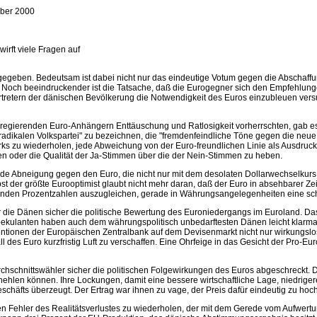
ber 2000
rft viele Fragen auf
egeben. Bedeutsam ist dabei nicht nur das eindeutige Votum gegen die Abschaffu
. Noch beeindruckender ist die Tatsache, daß die Eurogegner sich den Empfehlun
tretern der dänischen Bevölkerung die Notwendigkeit des Euros einzubleuen versu
regierenden Euro-Anhängern Enttäuschung und Ratlosigkeit vorherrschten, gab es 
sradikalen Volkspartei" zu bezeichnen, die "fremdenfeindliche Töne gegen die neue
rks zu wiederholen, jede Abweichung von der Euro-freundlichen Linie als Ausdruck 
 oder die Qualität der Ja-Stimmen über die der Nein-Stimmen zu heben.
de Abneigung gegen den Euro, die nicht nur mit dem desolaten Dollarwechselkurs zu
bst der größte Eurooptimist glaubt nicht mehr daran, daß der Euro in absehbarer 
genden Prozentzahlen auszugleichen, gerade in Währungsangelegenheiten eine s
 Dänen sicher die politische Bewertung des Euroniedergangs im Euroland. Das unqu
ekulanten haben auch dem währungspolitisch unbedarftesten Dänen leicht klarm
entionen der Europäischen Zentralbank auf dem Devisenmarkt nicht nur wirkungslos
des Euro kurzfristig Luft zu verschaffen. Eine Ohrfeige in das Gesicht der Pro-Eu
hschnittswähler sicher die politischen Folgewirkungen des Euros abgeschreckt. 
verhehlen können. Ihre Lockungen, damit eine bessere wirtschaftliche Lage, niedri
Geschäfts überzeugt. Der Ertrag war ihnen zu vage, der Preis dafür eindeutig zu hoch
n Fehler des Realitätsverlustes zu wiederholen, der mit dem Gerede vom Aufwertu