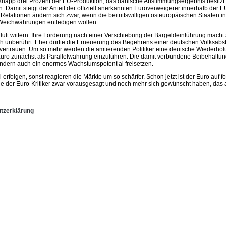
napp drei Prozent der EU-Produktion, das dänische Abstimmungsergebnis besitzt je
amit steigt der Anteil der offiziell anerkannten Euroverweigerer innerhalb der E
 Relationen ändern sich zwar, wenn die beitrittswilligen osteuropäischen Staaten
n Weichwährungen entledigen wollen.
ft wittern. Ihre Forderung nach einer Verschiebung der Bargeldeinführung macht a
h unberührt. Eher dürfte die Erneuerung des Begehrens einer deutschen Volksabs
vertrauen. Um so mehr werden die amtierenden Politiker eine deutsche Wiederhol
Euro zunächst als Parallelwährung einzuführen. Die damit verbundene Beibehaltun
ndern auch ein enormes Wachstumspotential freisetzen.
 erfolgen, sonst reagieren die Märkte um so schärfer. Schon jetzt ist der Euro au
ele der Euro-Kritiker zwar vorausgesagt und noch mehr sich gewünscht haben, das
tzerklärung