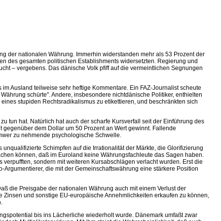
ng der nationalen Währung. Immerhin widerstanden mehr als 53 Prozent der
gen des gesamten politischen Establishments widersetzten. Regierung und
cht – vergebens. Das dänische Volk pfiff auf die vermeintlichen Segnungen
im Ausland teilweise sehr heftige Kommentare. Ein FAZ-Journalist scheute
 Währung schürte". Andere, insbesondere nichtdänische Politiker, enthielten
eines stupiden Rechtsradikalismus zu etikettieren, und beschränkten sich
 tun hat. Natürlich hat auch der scharfe Kursverfall seit der Einführung des
Zeit gegenüber dem Dollar um 50 Prozent an Wert gewinnt. Fallende
chwer zu nehmende psychologische Schwelle.
alifizierte Schimpfen auf die Irrationalität der Märkte, die Glorifizierung
achen können, daß im Euroland keine Währungsfachleute das Sagen haben.
 verpufften, sondern mit weiteren Kursabschlägen verlacht wurden. Erst die
ro-Argumentierer, die mit der Gemeinschaftswährung eine stärkere Position
Daß die Preisgabe der nationalen Währung auch mit einem Verlust der
gere Zinsen und sonstige EU-europäische Annehmlichkeiten erkaufen zu können,
.
ngspotential bis ins Lächerliche wiederholt wurde. Dänemark umfaßt zwar