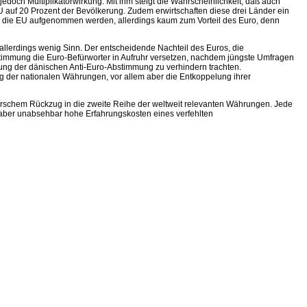
doch Multiplikatorwirkung. Mit ihm steigt die Wahrscheinlichkeit, daß auch
U auf 20 Prozent der Bevölkerung. Zudem erwirtschaften diese drei Länder ein
 in die EU aufgenommen werden, allerdings kaum zum Vorteil des Euro, denn
llerdings wenig Sinn. Der entscheidende Nachteil des Euros, die
timmung die Euro-Befürworter in Aufruhr versetzen, nachdem jüngste Umfragen
ung der dänischen Anti-Euro-Abstimmung zu verhindern trachten.
g der nationalen Währungen, vor allem aber die Entkoppelung ihrer
f forschem Rückzug in die zweite Reihe der weltweit relevanten Währungen. Jede
 aber unabsehbar hohe Erfahrungskosten eines verfehlten