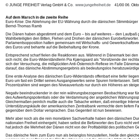
©
JUNGE FREIHEIT Verlag GmbH & Co.
www.jungefreiheit.de
41/00 06. Okto
Auf dem Marsch in die zweite Reihe
Euro-Krise: Die Ablehnung der EU-Währung durch die dänischen Stimmbürger wi
Bernd-Thomas Ramb
Die Dänen haben abgestimmt und dem Euro – bis auf weiteres – den Laufpaß g
Wahlbeteiligten den Bitten, Flehen und Drohen der dänischen Eurobefürworter
Parlamentsopposition hatten gemeinsam mit Wirtschafts- und Gewerkschaftsver
des Euros und beharrte auf die Beibehaltung der Krone.
Entsprechend scharf fielen die Reaktionen aus. Während in Dänemark bei den 
sich nicht, die Euro-Widerständlerin Pia Kjærsgaard als "Vorsitzende der recht
sich der Versuchung, die mißglückten Anti-Österreich-Reflexe im Falle Dänema
darauf, das dänische Abstimmungsergebnis als bedeutungslos herabzuwürdigen
Eine erste Analyse des dänischen Euro-Widerstands offenbart eine tiefer liegen
Euro um fast ein Drittel seines Ausgangswertes seine Spuren hinterlassen. Sel
Prozentzahlen sind wegen des Niveauverlusts nur durch ein Höheres an stei
Negativ beeindruckender in der rein währungsbezogenen Beobachtung war für die
des Aufwertungspotentials oder die Verdammung der angeblichen Währungssp
Gleichermaßen peinlich mußte auch die Tatsache wirken, daß einseitige Interv
Unterstützungskäufe der amerikanischen Zentralbank vermochte dem tiefem Fall 
gegenüber dem Dollar versprachen. Das Gegenteil ist nun bewiesen.
Mehr aber noch als die rein monetären Sachverhalte haben den dänischen Durc
nationalen Freiheit einhergeht, haben selbst die Befürworter des Euro nicht 
hat jedoch die Mehrheit der Dänen nicht von der Profitabilität des politischen 
Das dänische Nein zum Euro nun als belanglos hinzustellen, hieße den gleiche