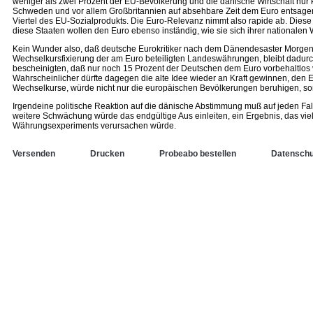
weniger als zwei Prozent der EU-Bevölkerung und die dänische Wirtschaft nur k
Schweden und vor allem Großbritannien auf absehbare Zeit dem Euro entsagen. D
Viertel des EU-Sozialprodukts. Die Euro-Relevanz nimmt also rapide ab. Diese
diese Staaten wollen den Euro ebenso inständig, wie sie sich ihrer nationale
Kein Wunder also, daß deutsche Eurokritiker nach dem Dänendesaster Morgenlu
Wechselkursfixierung der am Euro beteiligten Landeswährungen, bleibt dadurc
bescheinigten, daß nur noch 15 Prozent der Deutschen dem Euro vorbehaltlos 
Wahrscheinlicher dürfte dagegen die alte Idee wieder an Kraft gewinnen, den 
Wechselkurse, würde nicht nur die europäischen Bevölkerungen beruhigen, so
Irgendeine politische Reaktion auf die dänische Abstimmung muß auf jeden Fall
weitere Schwächung würde das endgültige Aus einleiten, ein Ergebnis, das vi
Währungsexperiments verursachen würde.
Versenden
Drucken
Probeabo bestellen
Datenschu