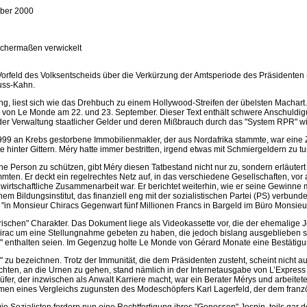
ber 2000
eichermaßen verwickelt
orfeld des Volksentscheids über die Verkürzung der Amtsperiode des Präsidenten (die
uss-Kahn.
ng, liest sich wie das Drehbuch zu einem Hollywood-Streifen der übelsten Machart.
 von Le Monde am 22. und 23. September. Dieser Text enthält schwere Anschuldig
t der Verwaltung staatlicher Gelder und deren Mißbrauch durch das "System RPR" wi
 1999 an Krebs gestorbene Immobilienmakler, der aus Nordafrika stammte, war eine 
inter Gittern. Méry hatte immer bestritten, irgend etwas mit Schmiergeldern zu tu
e Person zu schützen, gibt Méry diesen Tatbestand nicht nur zu, sondern erläutert a
mten. Er deckt ein regelrechtes Netz auf, in das verschiedene Gesellschaften, vor
r wirtschaftliche Zusammenarbeit war. Er berichtet weiterhin, wie er seine Gewinne
m Bildungsinstitut, das finanziell eng mit der sozialistischen Partei (PS) verbund
, "in Monsieur Chiracs Gegenwart fünf Millionen Francs in Bargeld im Büro Monsieu
orischen" Charakter. Das Dokument liege als Videokassette vor, die der ehemalige
Chirac um eine Stellungnahme gebeten zu haben, die jedoch bislang ausgeblieben
te" enthalten seien. Im Gegenzug holte Le Monde von Gérard Monate eine Bestäti
n" zu bezeichnen. Trotz der Immunität, die dem Präsidenten zusteht, scheint nicht a
achten, an die Urnen zu gehen, stand nämlich in der Internetausgabe von L’Expres
fer, der inzwischen als Anwalt Karriere macht, war ein Berater Mérys und arbeitet
men eines Vergleichs zugunsten des Modeschöpfers Karl Lagerfeld, der dem franzö