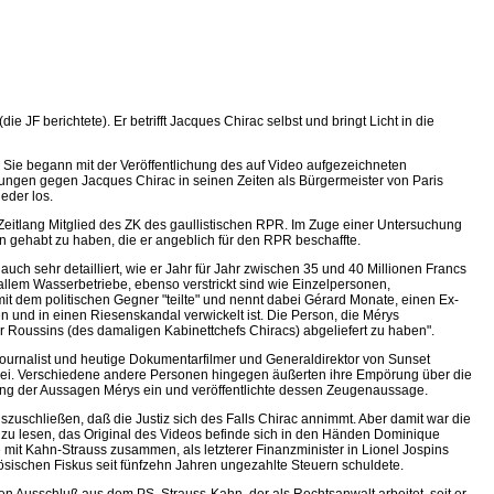
 JF berichtete). Er betrifft Jacques Chirac selbst und bringt Licht in die
 Sie begann mit der Veröffentlichung des auf Video aufgezeichneten
ungen gegen Jacques Chirac in seinen Zeiten als Bürgermeister von Paris
eder los.
Zeitlang Mitglied des ZK des gaullistischen RPR. Im Zuge einer Untersuchung
n gehabt zu haben, die er angeblich für den RPR beschaffte.
uch sehr detailliert, wie er Jahr für Jahr zwischen 35 und 40 Millionen Francs
 allem Wasserbetriebe, ebenso verstrickt sind wie Einzelpersonen,
 mit dem politischen Gegner "teilte" und nennt dabei Gérard Monate, einen Ex-
en und in einen Riesenskandal verwickelt ist. Die Person, die Mérys
r Roussins (des damaligen Kabinettchefs Chiracs) abgeliefert zu haben".
 Journalist und heutige Dokumentarfilmer und Generaldirektor von Sunset
 sei. Verschiedene andere Personen hingegen äußerten ihre Empörung über die
gung der Aussagen Mérys ein und veröffentlichte dessen Zeugenaussage.
uszuschließen, daß die Justiz sich des Falls Chirac annimmt. Aber damit war die
s zu lesen, das Original des Videos befinde sich in den Händen Dominique
e mit Kahn-Strauss zusammen, als letzterer Finanzminister in Lionel Jospins
sischen Fiskus seit fünfzehn Jahren ungezahlte Steuern schuldete.