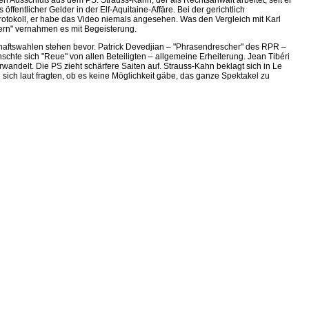
en Ausschluß aus dem PS. Strauss-Kahn, der als Rechtsanwalt arbeitet, seit er
entlicher Gelder in der Elf-Aquitaine-Affäre. Bei der gerichtlich
rotokoll, er habe das Video niemals angesehen. Was den Vergleich mit Karl
ern" vernahmen es mit Begeisterung.
schaftswahlen stehen bevor. Patrick Devedjian – "Phrasendrescher" des RPR –
schte sich "Reue" von allen Beteiligten – allgemeine Erheiterung. Jean Tibéri
ndelt. Die PS zieht schärfere Saiten auf. Strauss-Kahn beklagt sich in Le
sich laut fragten, ob es keine Möglichkeit gäbe, das ganze Spektakel zu