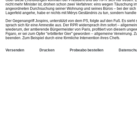
Über diese Enthüllungen konnten der Präsident und der RPR sich nur freuen. Die
nicht mehr Minister ist, drohen schon zwei Verfahren: eins wegen Täuschung im
angeordneten Durchsuchung seiner Wohnung und seines Büros – bei der sich her
Lagerfeld angehe, habe er nichts mit Mérys Geständnis zu tun, sondern handl
Der Gegenangriff Jospins, unterstützt von dem PS, folgte auf den Fuß. Es sieh
sprach sich für eine Amnestie aus. Der RPR widersprach ihm sofort – allgemein
wiederum, der amtierende Bürgermeister von Paris, profitiert von diesem unge
Figaro, er sei zum Opfer "erbitterter Gier" geworden – allgemeine Verwirrung.
beenden. Zum Beispiel durch eine förmliche Intervention ihres Chefs.
Versenden
Drucken
Probeabo bestellen
Datenschu