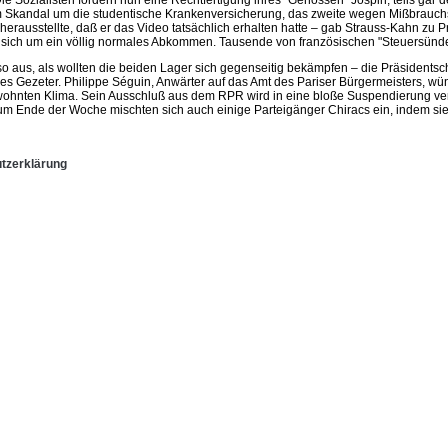
 Sozialisten fordern nun eine Rechtfertigung ihres "Genossen" Jospin, teils gar d
 Skandal um die studentische Krankenversicherung, das zweite wegen Mißbrauchs öff
ausstellte, daß er das Video tatsächlich erhalten hatte – gab Strauss-Kahn zu P
e sich um ein völlig normales Abkommen. Tausende von französischen "Steuersünd
t so aus, als wollten die beiden Lager sich gegenseitig bekämpfen – die Präsident
es Gezeter. Philippe Séguin, Anwärter auf das Amt des Pariser Bürgermeisters, wün
wohnten Klima. Sein Ausschluß aus dem RPR wird in eine bloße Suspendierung verwa
 Zum Ende der Woche mischten sich auch einige Parteigänger Chiracs ein, indem sie 
tzerklärung