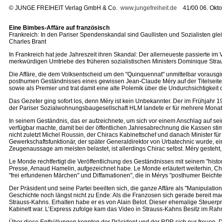
©
JUNGE FREIHEIT Verlag GmbH & Co.
www.jungefreiheit.de
41/00 06. Okto
Eine Bimbes-Affäre auf französisch
Frankreich: In den Pariser Spendenskandal sind Gaullisten und Sozialisten gl
Charles Brant
In Frankreich hat jede Jahreszeit ihren Skandal: Der allerneueste passierte im V
merkwürdigen Umtriebe des früheren sozialistischen Ministers Dominique Stra
Die Affäre, die dem Volksentscheid um den "Quinquennat" unmittelbar vorausgi
posthumen Geständnisses eines gewissen Jean-Claude Méry auf der Titelseite
sowie als Premier und trat damit eine alte Polemik über die Undurchsichtigkei
Das Gezeter ging sofort los, denn Méry ist kein Unbekannter. Der im Frühjahr
der Pariser Sozialwohnungsbaugesellschaft HLM landete er für mehrere Monate h
In seinem Geständnis, das er aufzeichnete, um sich vor einem Anschlag auf sein
verfügbar machte, damit bei der öffentlichen Jahresabrechnung die Kassen stim
nicht zuletzt Michel Roussin, der Chiracs Kabinettschef und danach Minister fü
Gewerkschaftsfunktionär, der später Generaldirektor von Urbatechnic wurde, eine
Zeugenaussage am meisten belastet, ist allerdings Chirac selbst. Méry gesteht
Le Monde rechtfertigt die Veröffentlichung des Geständnisses mit seinem "hist
Presse, Arnaud Hamelin, aufgezeichnet habe. Le Monde erläutert weiterhin, 
"frei erfundenen Märchen" und Diffamationen", die in Mérys "posthumer Beich
Der Präsident und seine Partei beeilten sich, die ganze Affäre als "Manipulatio
Geschichte noch längst nicht zu Ende: Als die Franzosen sich gerade bereit m
Strauss-Kahns. Erhalten habe er es von Alain Belot. Dieser ehemalige Steuerprü
Kabinett war. L’Express zufolge kam das Video in Strauss-Kahns Besitz im Rah