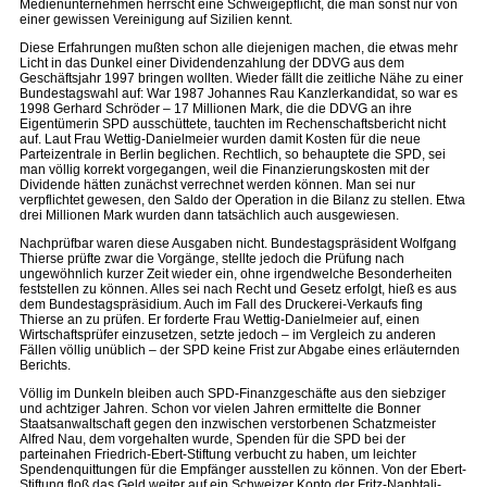
Medienunternehmen herrscht eine Schweigepflicht, die man sonst nur von
einer gewissen Vereinigung auf Sizilien kennt.
Diese Erfahrungen mußten schon alle diejenigen machen, die etwas mehr
Licht in das Dunkel einer Dividendenzahlung der DDVG aus dem
Geschäftsjahr 1997 bringen wollten. Wieder fällt die zeitliche Nähe zu einer
Bundestagswahl auf: War 1987 Johannes Rau Kanzlerkandidat, so war es
1998 Gerhard Schröder – 17 Millionen Mark, die die DDVG an ihre
Eigentümerin SPD ausschüttete, tauchten im Rechenschaftsbericht nicht
auf. Laut Frau Wettig-Danielmeier wurden damit Kosten für die neue
Parteizentrale in Berlin beglichen. Rechtlich, so behauptete die SPD, sei
man völlig korrekt vorgegangen, weil die Finanzierungskosten mit der
Dividende hätten zunächst verrechnet werden können. Man sei nur
verpflichtet gewesen, den Saldo der Operation in die Bilanz zu stellen. Etwa
drei Millionen Mark wurden dann tatsächlich auch ausgewiesen.
Nachprüfbar waren diese Ausgaben nicht. Bundestagspräsident Wolfgang
Thierse prüfte zwar die Vorgänge, stellte jedoch die Prüfung nach
ungewöhnlich kurzer Zeit wieder ein, ohne irgendwelche Besonderheiten
feststellen zu können. Alles sei nach Recht und Gesetz erfolgt, hieß es aus
dem Bundestagspräsidium. Auch im Fall des Druckerei-Verkaufs fing
Thierse an zu prüfen. Er forderte Frau Wettig-Danielmeier auf, einen
Wirtschaftsprüfer einzusetzen, setzte jedoch – im Vergleich zu anderen
Fällen völlig unüblich – der SPD keine Frist zur Abgabe eines erläuternden
Berichts.
Völlig im Dunkeln bleiben auch SPD-Finanzgeschäfte aus den siebziger
und achtziger Jahren. Schon vor vielen Jahren ermittelte die Bonner
Staatsanwaltschaft gegen den inzwischen verstorbenen Schatzmeister
Alfred Nau, dem vorgehalten wurde, Spenden für die SPD bei der
parteinahen Friedrich-Ebert-Stiftung verbucht zu haben, um leichter
Spendenquittungen für die Empfänger ausstellen zu können. Von der Ebert-
Stiftung floß das Geld weiter auf ein Schweizer Konto der Fritz-Naphtali-