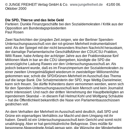
©
JUNGE FREIHEIT Verlag GmbH & Co.
www.jungefreiheit.de
41/00 06.
Oktober 2000
Die SPD, Thierse und das liebe Geld
Parteien: Dunkle Finanzgeschäfte bei den Sozialdemokraten / Kritik aus der
Opposition am Bundestagspräsidenten
Paul Rosen
Zwei Nachrichten der jüngsten Zeit zeigen, wie der Berliner Spenden-
Untersuchungsausschuß von der rot-grünen Mehrheit instrumentalisiert
wird: Als der Spiegel mit der nicht besonders frischen Nachricht herauskam,
der damalige Parlamentarische Geschäftsführer der CDU/CSU-Fraktion,
Willi Rawe, habe Anfang der achtziger Jahre aus der Fraktionskasse fünf
Millionen Mark in bar an die CDU übergeben, kündigte die SPD die
unverzügliche Ladung Rawes vor den Untersuchungsausschuß an. Als
jedoch bekannt wurde, daß es im Finanzimperium der Sozialdemokraten zu
einer zweiten Unregelmäßigkeit wiederum in zweistelliger Millionenhöhe
gekommen war, schob die SPD/Grünen-Mehrheit im Ausschuß das Thema
auf die lange Bank. Die Schatzmeisterin der SPD, Inge Wettig-Danielmeier,
kann sich freuen. Sie dürfte frühestens dann vernommen werden, wenn sich
für den Spenden-Untersuchungsausschuß kein Mensch und kein Journalist
mehr interessiert. Und nach der dritten Vernehmung der Hauptbeteiligten an
irgendeinem Skandal – in diesem Fall Helmut Kohl und Wolfgang Schäuble
– hat die Öffentlichkeit bekanntlich die Nase von Parlamentsausschüssen
gestrichen voll.
An dem Verhalten der Mehrheit im Ausschuß wird deutlich, daß SPD und
Grüne ein eigenartiges Verhältnis zur Macht und dem Umgang mit ihr
haben. Gewiß ist ein Untersuchungsausschuß kein Gericht und somit nicht
unabhängig. Aber er hat gerichtsähnliche Befugnisse. Dies müßte für
besonnene Abgeordnete Anlaß genug sein, die Wünsche der Minderheiten