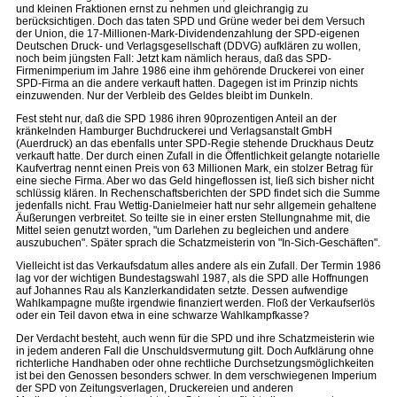
und kleinen Fraktionen ernst zu nehmen und gleichrangig zu
berücksichtigen. Doch das taten SPD und Grüne weder bei dem Versuch
der Union, die 17-Millionen-Mark-Dividendenzahlung der SPD-eigenen
Deutschen Druck- und Verlagsgesellschaft (DDVG) aufklären zu wollen,
noch beim jüngsten Fall: Jetzt kam nämlich heraus, daß das SPD-
Firmenimperium im Jahre 1986 eine ihm gehörende Druckerei von einer
SPD-Firma an die andere verkauft hatten. Dagegen ist im Prinzip nichts
einzuwenden. Nur der Verbleib des Geldes bleibt im Dunkeln.
Fest steht nur, daß die SPD 1986 ihren 90prozentigen Anteil an der
kränkelnden Hamburger Buchdruckerei und Verlagsanstalt GmbH
(Auerdruck) an das ebenfalls unter SPD-Regie stehende Druckhaus Deutz
verkauft hatte. Der durch einen Zufall in die Öffentlichkeit gelangte notarielle
Kaufvertrag nennt einen Preis von 63 Millionen Mark, ein stolzer Betrag für
eine sieche Firma. Aber wo das Geld hingeflossen ist, ließ sich bisher nicht
schlüssig klären. In Rechenschaftsberichten der SPD findet sich die Summe
jedenfalls nicht. Frau Wettig-Danielmeier hatt nur sehr allgemein gehaltene
Äußerungen verbreitet. So teilte sie in einer ersten Stellungnahme mit, die
Mittel seien genutzt worden, "um Darlehen zu begleichen und andere
auszubuchen". Später sprach die Schatzmeisterin von "In-Sich-Geschäften".
Vielleicht ist das Verkaufsdatum alles andere als ein Zufall. Der Termin 1986
lag vor der wichtigen Bundestagswahl 1987, als die SPD alle Hoffnungen
auf Johannes Rau als Kanzlerkandidaten setzte. Dessen aufwendige
Wahlkampagne mußte irgendwie finanziert werden. Floß der Verkaufserlös
oder ein Teil davon etwa in eine schwarze Wahlkampfkasse?
Der Verdacht besteht, auch wenn für die SPD und ihre Schatzmeisterin wie
in jedem anderen Fall die Unschuldsvermutung gilt. Doch Aufklärung ohne
richterliche Handhaben oder ohne rechtliche Durchsetzungsmöglichkeiten
ist bei den Genossen besonders schwer. In dem verschwiegenen Imperium
der SPD von Zeitungsverlagen, Druckereien und anderen