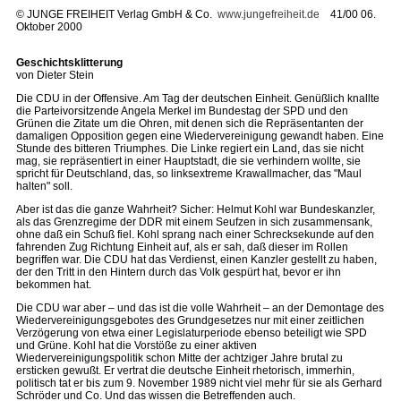
©
JUNGE FREIHEIT Verlag GmbH & Co.
www.jungefreiheit.de
41/00 06.
Oktober 2000
Geschichtsklitterung
von Dieter Stein
Die CDU in der Offensive. Am Tag der deutschen Einheit. Genüßlich knallte
die Parteivorsitzende Angela Merkel im Bundestag der SPD und den
Grünen die Zitate um die Ohren, mit denen sich die Repräsentanten der
damaligen Opposition gegen eine Wiedervereinigung gewandt haben. Eine
Stunde des bitteren Triumphes. Die Linke regiert ein Land, das sie nicht
mag, sie repräsentiert in einer Hauptstadt, die sie verhindern wollte, sie
spricht für Deutschland, das, so linksextreme Krawallmacher, das "Maul
halten" soll.
Aber ist das die ganze Wahrheit? Sicher: Helmut Kohl war Bundeskanzler,
als das Grenzregime der DDR mit einem Seufzen in sich zusammensank,
ohne daß ein Schuß fiel. Kohl sprang nach einer Schrecksekunde auf den
fahrenden Zug Richtung Einheit auf, als er sah, daß dieser im Rollen
begriffen war. Die CDU hat das Verdienst, einen Kanzler gestellt zu haben,
der den Tritt in den Hintern durch das Volk gespürt hat, bevor er ihn
bekommen hat.
Die CDU war aber – und das ist die volle Wahrheit – an der Demontage des
Wiedervereinigungsgebotes des Grundgesetzes nur mit einer zeitlichen
Verzögerung von etwa einer Legislaturperiode ebenso beteiligt wie SPD
und Grüne. Kohl hat die Vorstöße zu einer aktiven
Wiedervereinigungspolitik schon Mitte der achtziger Jahre brutal zu
ersticken gewußt. Er vertrat die deutsche Einheit rhetorisch, immerhin,
politisch tat er bis zum 9. November 1989 nicht viel mehr für sie als Gerhard
Schröder und Co. Und das wissen die Betreffenden auch.