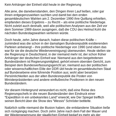
Kein Anhänger der Einheit sitzt heute in der Regierung
Alle jene, die danebenstanden, den Dingen ihren Lauf ließen, oder gar
ihnen entgegenzuwirken suchten und damit bei den ersten
gesamtdeutschen Wahlen am 2. Dezember 1990 ihre Quittung erhielten,
empfanden dieses Ergebnis – zu Recht – als eine politische Niederlage.
Nicht zuletzt auch deshalb, weil alle politischen Analysen aus der Zeit vor
dem Sommer 1989 davon ausgingen, daß die CDU des Helmut Kohl die
nächsten Bundestagswahlen verlieren würde.
Doch heute, zehn Jahre danach, haben diese politischen Kräfte –
zumindest was die schon in der damaligen Bundesrepublik existierenden
Parteien anbelangt – ihre politische Niederlage von 1990 (und eben das
war für sie die deutsche Wiedervereinigung) überwunden. Heute stellen sie
die Regierung in Deutschland, in der niemand mehr ist, der schon früher
Anhänger der deutschen Einheit war. Niemand aus den beigetretenen
Bundesländern ist Regierungsmitglied, gehört einem obersten Gericht, zum
Beispiel dem Bundesverfassungsgericht an; niemand aus der politischen
oder wissenschaftlichen Elite der DDR übt heute im gesamtdeutschen Staat
auf Bundesebene eine führende Position aus; wohl aber besetzen
Persönlichkeiten aus der alten Bundesrepublik die Posten von
Ministerpräsidenten und andere einflußreiche Positionen in den neuen
Bundesländern.
Vor diesem Hintergrund verwundert es nicht, daß eine Reise des
Regierungschefs in die neuen Bundesländer den Eindruck einer
"Expedition in ein unbekanntes Land" erweckt, wie Der Spiegel trefflich
seinen Bericht über die Show des "Wessis" Schröder betitelte.
Natürlich sollte niemand die Illusion haben, die entstandene Situation ließe
sich rückgängig machen. Doch zehn Jahre nach dem Fall der Mauer und
der Wiedergewinnung der staatlichen Einheit bedarf es mehr als der