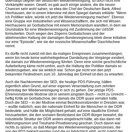
überhaupt Gegner der deutschen Wiedervereinigung, so doch nicht ihre
Vorkämpfer waren. Gewiß: es gab auch einige andere, die die neuen
Chancen sehr wohl sahen, so etwa der Chef der Deutschen Bank, Alfred
Herrhausen, der in einem Interview mit dem Spiegel damals erklärte: "Wenn
ich Politiker wäre, würde ich jetzt die Wiedervereinigung machen". Ebenso
eine Gruppe von Industriellen und Wissenschaftlern, die sich mit Wissen
Herrhausens an Gorbatschow mit einem Memorandum wandten, in dem sie
Grundsätze für eine Wiedervereinigung mit Zustimmung der UdSSR
formulierten. Doch wegen des Zögerns Gorbatschows und der
ablehnenden Haltung der damaligen Bundesregierung blieb diese Initiative
nur eine "Episode", wie sie der russische Wissenschaftler Daschitschew
nennt.
Es dürfte nicht zuletzt mit den da-maligen Ereignissen zusammenhängen,
wenn bis heute keine wahrheitsgetreue Darstellung der Vorgänge existiert,
die damals zur Wiedervereinigung führten. Denn eine solche geschichtliche
Aufarbeitung käme nicht umhin, auch die Haltung der Politiker damals so
wiederzugeben, wie sie wirklich war. Schon gar nicht von den jetzt
bekannten Festrednern zum 10. Jahrestag der Einheit ist dies zu erwarten.
Auch die Nachkommen der SED, die heutige PDS-Führung, hätten
eigentlich allen Grund, auf einer eigenen Veranstaltung zum zehnten
Jahrestag der Wiedervereinigung in sich zu gehen. Der jetzige PDS-
Ehrenvorsitzende Modrow übt in seinem jüngsten Buch – nicht zu Unrecht –
heftig Kritik an Gorbatschow, der damals die DDR quasi verraten hätte.
Doch die SED – in der Modrow einmal Bezirksvorsitzender in Dresden war,
– wußte natürlich, was die nationale Einheit für die Menschen in der DDR
bedeutete, und hätte die Möglichkeit gehabt, auf eine staatliche Einheit
hinzuarbeiten, die den sozialen Besitzstand der DDR-Bürger bewahrt, die
industrielle Struktur der DDR anders eingebracht hätte, als das dann mit
Währungsunion und Treuhand-Privatisierung geschah. Doch davon war
nichts zu spüren, so daß Mängel des Wiedervereinigungsprozesses, die
von der PDS beklagt werden (und die es tatsächlich gibt), nicht zuletzt der