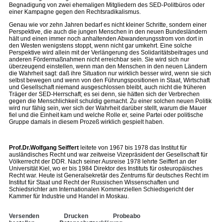
Begnadigung von zwei ehemaligen Mitgliedern des SED-Politbüros oder
einer Kampagne gegen den Rechtsradikalismus.
Genau wie vor zehn Jahren bedarf es nicht kleiner Schritte, sondern einer
Perspektive, die auch die jungen Menschen in den neuen Bundesländern
hält und einen immer noch anhaltenden Abwanderungsstrom von dort in
den Westen wenigstens stoppt, wenn nicht gar umkehrt. Eine solche
Perspektive wird allein mit der Verlängerung des Solidaritätsbeitrages und
anderen Fördermaßnahmen nicht erreichbar sein. Sie wird sich nur
überzeugend einstellen, wenn man den Menschen in den neuen Ländern
die Wahrheit sagt: daß ihre Situation nur wirklich besser wird, wenn sie sich
selbst bewegen und wenn von den Führungspositionen in Staat, Wirtschaft
und Gesellschaft niemand ausgeschlossen bleibt, auch nicht die früheren
Träger der SED-Herrschaft; es sei denn, sie hätten sich der Verbrechen
gegen die Menschlichkeit schuldig gemacht. Zu einer solchen neuen Politik
wird nur fähig sein, wer sich der Wahrheit darüber stellt, warum die Mauer
fiel und die Einheit kam und welche Rolle er, seine Partei oder politische
Gruppe damals in diesem Prozeß wirklich gespielt haben.
Prof.Dr.Wolfgang Seiffert
leitete von 1967 bis 1978 das Institut für
ausländisches Recht und war zeitweise Vizepräsident der Gesellschaft für
Völkerrecht der DDR. Nach seiner Ausreise 1978 lehrte Seiffert an der
Universität Kiel, wo er bis 1984 Direktor des Instituts für osteuropäisches
Recht war. Heute ist Generalsekretär des Zentrums für deutsches Recht im
Institut für Staat und Recht der Russischen Wissenschaften und
Schiedsrichter am Internationalen Kommerziellen Schiedsgericht der
Kammer für Industrie und Handel in Moskau.
Versenden
Drucken
Probeabo