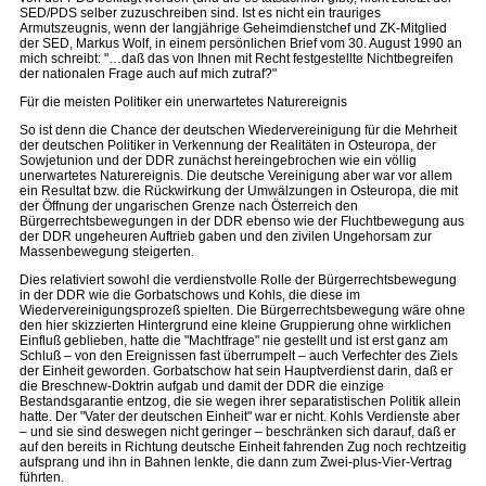
SED/PDS selber zuzuschreiben sind. Ist es nicht ein trauriges
Armutszeugnis, wenn der langjährige Geheimdienstchef und ZK-Mitglied
der SED, Markus Wolf, in einem persönlichen Brief vom 30. August 1990 an
mich schreibt: "…daß das von Ihnen mit Recht festgestellte Nichtbegreifen
der nationalen Frage auch auf mich zutraf?"
Für die meisten Politiker ein unerwartetes Naturereignis
So ist denn die Chance der deutschen Wiedervereinigung für die Mehrheit
der deutschen Politiker in Verkennung der Realitäten in Osteuropa, der
Sowjetunion und der DDR zunächst hereingebrochen wie ein völlig
unerwartetes Naturereignis. Die deutsche Vereinigung aber war vor allem
ein Resultat bzw. die Rückwirkung der Umwälzungen in Osteuropa, die mit
der Öffnung der ungarischen Grenze nach Österreich den
Bürgerrechtsbewegungen in der DDR ebenso wie der Fluchtbewegung aus
der DDR ungeheuren Auftrieb gaben und den zivilen Ungehorsam zur
Massenbewegung steigerten.
Dies relativiert sowohl die verdienstvolle Rolle der Bürgerrechtsbewegung
in der DDR wie die Gorbatschows und Kohls, die diese im
Wiedervereinigungsprozeß spielten. Die Bürgerrechtsbewegung wäre ohne
den hier skizzierten Hintergrund eine kleine Gruppierung ohne wirklichen
Einfluß geblieben, hatte die "Machtfrage" nie gestellt und ist erst ganz am
Schluß – von den Ereignissen fast überrumpelt – auch Verfechter des Ziels
der Einheit geworden. Gorbatschow hat sein Hauptverdienst darin, daß er
die Breschnew-Doktrin aufgab und damit der DDR die einzige
Bestandsgarantie entzog, die sie wegen ihrer separatistischen Politik allein
hatte. Der "Vater der deutschen Einheit" war er nicht. Kohls Verdienste aber
– und sie sind deswegen nicht geringer – beschränken sich darauf, daß er
auf den bereits in Richtung deutsche Einheit fahrenden Zug noch rechtzeitig
aufsprang und ihn in Bahnen lenkte, die dann zum Zwei-plus-Vier-Vertrag
führten.