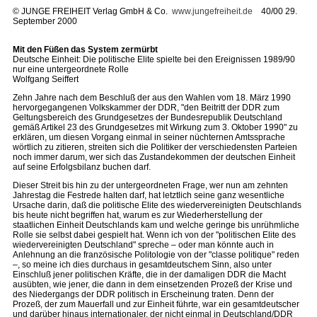
©
JUNGE FREIHEIT Verlag GmbH & Co.
www.jungefreiheit.de
40/00 29.
September 2000
Mit den Füßen das System zermürbt
Deutsche Einheit: Die politische Elite spielte bei den Ereignissen 1989/90
nur eine untergeordnete Rolle
Wolfgang Seiffert
Zehn Jahre nach dem Beschluß der aus den Wahlen vom 18. März 1990
hervorgegangenen Volkskammer der DDR, "den Beitritt der DDR zum
Geltungsbereich des Grundgesetzes der Bundesrepublik Deutschland
gemäß Artikel 23 des Grundgesetzes mit Wirkung zum 3. Oktober 1990" zu
erklären, um diesen Vorgang einmal in seiner nüchternen Amtssprache
wörtlich zu zitieren, streiten sich die Politiker der verschiedensten Parteien
noch immer darum, wer sich das Zustandekommen der deutschen Einheit
auf seine Erfolgsbilanz buchen darf.
Dieser Streit bis hin zu der untergeordneten Frage, wer nun am zehnten
Jahrestag die Festrede halten darf, hat letztlich seine ganz wesentliche
Ursache darin, daß die politische Elite des wiedervereinigten Deutschlands
bis heute nicht begriffen hat, warum es zur Wiederherstellung der
staatlichen Einheit Deutschlands kam und welche geringe bis unrühmliche
Rolle sie selbst dabei gespielt hat. Wenn ich von der "politischen Elite des
wiedervereinigten Deutschland" spreche – oder man könnte auch in
Anlehnung an die französische Politologie von der "classe politique" reden
–, so meine ich dies durchaus in gesamtdeutschem Sinn, also unter
Einschluß jener politischen Kräfte, die in der damaligen DDR die Macht
ausübten, wie jener, die dann in dem einsetzenden Prozeß der Krise und
des Niedergangs der DDR politisch in Erscheinung traten. Denn der
Prozeß, der zum Mauerfall und zur Einheit führte, war ein gesamtdeutscher
und darüber hinaus internationaler, der nicht einmal in Deutschland/DDR