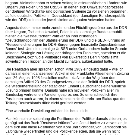
begann. Vielmehr nahm er seinen Anfang in osteuropäischen Ländern wie
Ungarn und Polen und der UdSSR, in denen sich Umwälzungsprozesse
der dortigen Wirtschafts- und politischen Systeme zu vollziehen begannen,
auf die deutsche Politiker in Deutschland (der damaligen Bundesrepublik
wie der DDR) keine oder jeweils keine adäquaten Antworten hatten.
Angesichts der immer mehr zunehmenden Flüchtlingsströme aus der DDR
über Ungarn, Tschechoslowakei, Polen in die damalige Bundesrepublik
hielten die "westdeutschen" Politiker an ihrer bisherigen
"Deutschlandpolitik" der Stabilisierung der DDR und die SED-Führung an
"Reiseerleichterungen für DDR-Bürger gegen finanzielle Zugeständnisse
Bonns" fest. Und die damalige UdSSR unter Gorbatschow hatte im Grunde
keinerlei Strategie zur Lösung der drängenden Probleme, nachdem er die
Breschnew-Doktrin, die Politbüros von Bukarest bis Berlin notfalls mit
sowjetischen Truppen an der Macht zu halten, aufgekündigt hatte.
Die Realitäten aber sprachen schon Mitte 1989 eindeutig dafür – wie ich
damals in einem ganzseitigen Artikel in der Frankfurter Allgemeinen Zeitung
vom 26. August 1998 feststellen mußte – daß nur der Weg über den
damaligen Artikel 23 des Grundgesetzes, also der Beitritt der DDR, sprich
die Wiederherstellung der staatlichen Einheit Deutschlands eine wirkliche
Lösung bringen konnte. Damals habe ich mit vielen Politikern aller im
Bundestag vertretenen Parteien gesprochen. So unterschiedlich ihre
Positionen auch waren, in einem stimmten sie überein: am Status quo der
Teilung Deutschlands dürfe nicht gerüttelt werden.
Eine wahrhafte Darstellung existiert bis heute nicht
Man könnte hier seitenlang die Positionen der Politiker damals zitieren; es
genügt auf das Buch "Deutsche Irrtümer" von Jens Hacker zu verweisen, in
dem sich alle diese Positionen von Kohl und Schröder, von Lambsdorff bis
Lafontaine wiederfinden und die Politiker belegen, daß sie wenn nicht