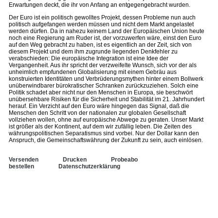
Erwartungen deckt, die ihr von Anfang an entgegengebracht wurden.
Der Euro ist ein politisch gewolltes Projekt, dessen Probleme nun auch
politisch aufgefangen werden müssen und nicht dem Markt angelastet
werden dürfen. Da in nahezu keinem Land der Europäischen Union heute
noch eine Regierung am Ruder ist, der vorzuwerfen wäre, einst den Euro
auf den Weg gebracht zu haben, ist es eigentlich an der Zeit, sich von
diesem Projekt und dem ihm zugrunde liegenden Denkfehler zu
verabschieden: Die europäische Integration ist eine Idee der
Vergangenheit. Aus ihr spricht der verzweifelte Wunsch, sich vor der als
unheimlich empfundenen Globalisierung mit einem Gebräu aus
konstruierten Identitäten und Verbrüderungsmythen hinter einem Bollwerk
unüberwindbarer bürokratischer Schranken zurückzuziehen. Solch eine
Politik schadet aber nicht nur den Menschen in Europa, sie beschwört
unübersehbare Risiken für die Sicherheit und Stabilität im 21. Jahrhundert
herauf. Ein Verzicht auf den Euro wäre hingegen das Signal, daß die
Menschen den Schritt von der nationalen zur globalen Gesellschaft
vollziehen wollen, ohne auf europäische Abwege zu geraten. Unser Markt
ist größer als der Kontinent, auf dem wir zufällig leben. Die Zeiten des
währungspolitischen Separatismus sind vorbei. Nur der Dollar kann den
Anspruch, die Gemeinschaftswährung der Zukunft zu sein, auch einlösen.
Versenden
Drucken
Probeabo
bestellen
Datenschutzerklärung