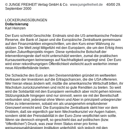
©
JUNGE FREIHEIT Verlag GmbH & Co.
www.jungefreiheit.de
40/00 29.
September 2000
LOCKERUNGSÜBUNGEN
Dollarisierung
Karl Heinzen
Der Euro schreibt Geschichte: Erstmals sind die US-amerikanische Federal
Reserve, die Bank of Japan und die Europäische Zentralbank gemeinsam
auf den Finanzmärkten eingeschritten, um den Kurs einer Währung zu
stützen. Die Welt zeigt Mitgefühl mit den Europäern, die um den Erfolg ihres
großen Zukunftsprojekts ringen. Diese symbolische Botschaft der
Interventionsgeste darf nicht unterschätzt werden, zumal die praktischen
Kursauswirkungen keineswegs auf Nachhaltigkeit angelegt sind. Der Euro
wird einer rekordhungrigen Öffentlichkeit vielleicht auch weiterhin immer
neue Allzeittiefstände bieten.
Die Schwäche des Euro an den Devisenmärkten gründet im weltweiten
Vertrauen der Investoren auf die Ertragschancen, die die USA offerieren.
Wer hieran etwas ändern will, müßte die amerikanische Wirtschaft bitten, ihr
Wachstum zurückzunehmen und nicht so gute Renditen zu bieten. So weit
wird die Solidarität mit den Europäern vermutlich aber nicht gehen können.
Stützungskäufe hingegen sind nur sinnvoll, wenn sie mit der Bereitschaft
verbunden sind, jedesmal ohne Wenn und Aber in prinzipiell unbegrenzter
Höhe zu intervenieren, sobald ein als unangenehm empfundener
Grenzwert erreicht wird. Die Europäische Zentralbank steht hier vor dem
Problem, daß sie eigentlich gar kein Wechselkursziel vor Augen haben,
sondern strikt der Preisstabilität in der Euro-Zone verpflichtet sein sollte.
Wenn sie dennoch eingreift, so geschieht das auf politischen (bzw.
"öffentlichen") Druck, was zwar ihren Status einer pro forma
weisungsunabhängigen Institution unterhöhlt, sich jedoch mit den