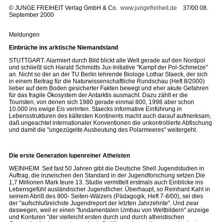
©
JUNGE FREIHEIT Verlag GmbH & Co.
www.jungefreiheit.de
37/00 08.
September 2000
Meldungen
Einbrüche ins arktische Niemandsland
STUTTGART. Alarmiert durch Bild blickt alle Welt gerade auf den Nordpol
und schließt sich Harald Schmidts Jux-Initiative "Kampf der Pol-Schmelze"
an. Nicht so der an der TU Berlin lehrende Biologe Lothar Staeck, der sich
in einem Beitrag für die Naturwissenschaftliche Rundschau (Heft 8/2000)
lieber auf dem Boden gesicherter Fakten bewegt und eher akute Gefahren
für das fragile Ökosystem der Antarktis ausmacht. Dazu zählt er die
Touristen, von denen sich 1980 gerade einmal 800, 1998 aber schon
10.000 ins ewige Eis verirrten. Staecks informative Einführung in
Lebensstrukturen des kältesten Kontinents macht auch darauf aufmerksam,
daß ungeachtet internationaler Konventionen die unkontrollierte Abfischung
und damit die "ungezügelte Ausbeutung des Polarmeeres" weitergeht.
Die erste Generation lupenreiner Atheisten
WEINHEIM. Seit fast 50 Jahren gibt die Deutsche Shell Jugendstudien in
Auftrag, die inzwischen den Standard in der Jugendforschung setzen.Die
1,7 Millionen Mark teure 13. Studie vermittelt erstmals auch Einblicke ins
Lebensgefühl ausländischer Jugendlicher. Überhaupt, so Reinhard Kahl in
seinem Abriß des 900- Seiten-Wälzers (Pädagogik, Heft 7-8/00), sei dies
der "aufschlußreichste Jugendreport der letzten Jahrzehnte". Und zwar
deswegen, weil er einen "fundamentalen Umbau von Weltbildern" anzeige
und Konturen "der vielleicht ersten durch und durch atheistischen