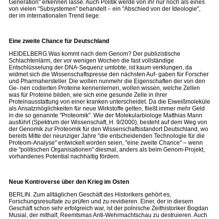
Generation" erkennen lasse. Auch Politik werde von ihr nur noch als eines
von vielen "Subsystemen" behandelt – ein "Abschied von der Ideologie",
der im internationalen Trend liege.
Eine zweite Chance für Deutschland
HEIDELBERG.Was kommt nach dem Genom? Der publizistische
Schlachtenlärm, der vor wenigen Wochen die fast vollständige
Entschlüsselung der DNA-Sequenz umtobte, ist kaum verklungen, da
widmet sich die Wissenschaftspresse den nächsten Auf- gaben für Forscher
und Pharmahersteller. Die wollen nunmehr die Eigenschaften der von den
Ge- nen codierten Proteine kennenlernen, wollen wissen, welche Zellen
was für Proteine bilden, wie sich eine gesunde Zelle in ihrer
Proteinausstattung von einer kranken unterscheidet. Da die Eiweißmoleküle
als Ansatzmöglichkeiten für neue Wirkstoffe gelten, fließt immer mehr Geld
in die so genannte "Proteomik". Wie der Molekularbiologe Matthias Mann
ausführt (Spektrum der Wissenschaft, H. 9/2000), besteht auf dem Weg von
der Genomik zur Proteomik für den Wissenschaftsstandort Deutschland, wo
bereits Mitte der neunziger Jahre "die entscheidenden Technologie für die
Proteom-Analyse" entwickelt worden seien, "eine zweite Chance" – wenn
die "politischen Organisationen" diesmal, anders als beim Genom-Projekt,
vorhandenes Potential nachhaltig fördern.
Neue Kontroverse über den Krieg im Osten
BERLIN. Zum alltäglichen Geschäft des Historikers gehört es,
Forschungsresultate zu prüfen und zu revidieren. Einer, der in diesem
Geschäft schon sehr erfolgreich war, ist der polnische Zeithistoriker Bogdan
Musial, der mithalf, Reemtsmas Anti-Wehrmachtschau zu destruieren. Auch