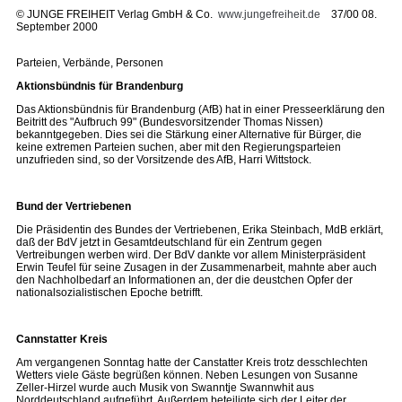
©
JUNGE FREIHEIT Verlag GmbH & Co.
www.jungefreiheit.de
37/00 08.
September 2000
Parteien, Verbände, Personen
Aktionsbündnis für Brandenburg
Das Aktionsbündnis für Brandenburg (AfB) hat in einer Presseerklärung den
Beitritt des "Aufbruch 99" (Bundesvorsitzender Thomas Nissen)
bekanntgegeben. Dies sei die Stärkung einer Alternative für Bürger, die
keine extremen Parteien suchen, aber mit den Regierungsparteien
unzufrieden sind, so der Vorsitzende des AfB, Harri Wittstock.
Bund der Vertriebenen
Die Präsidentin des Bundes der Vertriebenen, Erika Steinbach, MdB erklärt,
daß der BdV jetzt in Gesamtdeutschland für ein Zentrum gegen
Vertreibungen werben wird. Der BdV dankte vor allem Ministerpräsident
Erwin Teufel für seine Zusagen in der Zusammenarbeit, mahnte aber auch
den Nachholbedarf an Informationen an, der die deustchen Opfer der
nationalsozialistischen Epoche betrifft.
Cannstatter Kreis
Am vergangenen Sonntag hatte der Canstatter Kreis trotz desschlechten
Wetters viele Gäste begrüßen können. Neben Lesungen von Susanne
Zeller-Hirzel wurde auch Musik von Swanntje Swannwhit aus
Norddeutschland aufgeführt. Außerdem beteiligte sich der Leiter der