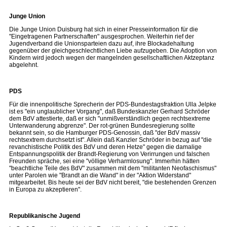
Junge Union
Die Junge Union Duisburg hat sich in einer Presseinformation für die
"Eingetragenen Partnerschaften" ausgesprochen. Weiterhin rief der
Jugendverband die Unionsparteien dazu auf, ihre Blockadehaltung
gegenüber der gleichgeschlechtlichen Liebe aufzugeben. Die Adoption von
Kindern wird jedoch wegen der mangelnden gesellschaftlichen Aktzeptanz
abgelehnt.
PDS
Für die innenpolitische Sprecherin der PDS-Bundestagsfraktion Ulla Jelpke
ist es "ein unglaublicher Vorgang", daß Bundeskanzler Gerhard Schröder
dem BdV attestierte, daß er sich "unmißverständlich gegen rechtsextreme
Unterwanderung abgrenze". Der rot-grünen Bundesregierung sollte
bekannt sein, so die Hamburger PDS-Genossin, daß "der BdV massiv
rechtsextrem durchsetzt ist". Allein daß Kanzler Schröder in bezug auf "die
revanchistische Politik des BdV und deren Hetze" gegen die damalige
Entspannungspolitik der Brandt-Regierung von Verirrungen und falschen
Freunden spräche, sei eine "völlige Verharmlosung". Immerhin hätten
"beachtliche Teile des BdV" zusammen mit dem "militanten Neofaschismus"
unter Parolen wie "Brandt an die Wand" in der "Aktion Widerstand"
mitgearbeitet. Bis heute sei der BdV nicht bereit, "die bestehenden Grenzen
in Europa zu akzeptieren".
Republikanische Jugend