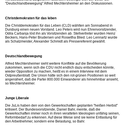
"Deutschlandbewegung" Alfred Mechtersheimer an den Diskussionen.
Christdemokraten für das leben
Die Christdemokraten für das Leben (CLD) wählten am Sonnabend in
Duisburg einen neuen Vorstand. Leo Peters wird nun Ehrenvorsitzender,
Odila Carbanja löst ihn als Vorsitzenden ab. Stellvertreter wurden Heinz
Beckers, Hans-Peter Brudersen und Roswitha Blied. Leo Lennartz wurde
als Schatzmeister, Alexander Schmidt als Pressereferent gewählt.
Deutschlandbewegung
Alfred Mechtersheimer sieht weitere Konflikte auf die Bevölkerung
zukommen, wenn sich die CDU nicht endlich dazu entscheiden könnte,
wieder Opposition zu machen, heißt es in einem Interview mit dem
Ostpreußenblatt. Die Union hätte sich den rot-grünen Positionen so weit
angenähert, daß die Partei 800.000 Einwanderer als hinnehmbar ansieht,
so Mechtersheimer.
Junge Liberale
Die JuLis haben den von den Gewerkschaften geplanten "heißen Herbst"
kritisiert. Der Bundesvorsitzende, Daniel Bahr, meinte, daß die
Gewerkschaften immer noch in ihren veralteten Ideologien unfähig seinen,
Reformbedarf zu erkennen. Auf diese Weise sind sie keine Entlastung für
den Arbeitnehmer, sondern eine Belastung, so Bahr.