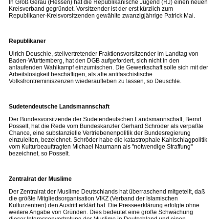
In Groß Gerau (Hessen) hat die Republikanische Jugend (RJ) einen neuen
Kreisverband gegründet. Vorsitzender ist der erst kürzlich zum
Republikaner-Kreisvorsitzenden gewählte zwanzigjährige Patrick Mai.
Republikaner
Ulrich Deuschle, stellvertretender Fraktionsvorsitzender im Landtag von
Baden-Württemberg, hat den DGB aufgefordert, sich nicht in den
anlaufenden Wahlkampf einzumischen. Die Gewerkschaft solle sich mit der
Arbeitslosigkeit beschäftigen, als alte antifaschistische
Volksfrontreminiszenzen wiederaufleben zu lassen, so Deuschle.
Sudetendeutsche Landsmannschaft
Der Bundesvorsitzende der Sudetendeutschen Landsmannschaft, Bernd
Posselt, hat die Rede vom Bundeskanzler Gerhard Schröder als verpaßte
Chance, eine substanzielle Vertriebenenpolitik der Bundesregierung
einzuleiten, bezeichnet. Schröder habe die katastrophale Kahlschlagpolitik
vom Kulturbeauftragten Michael Naumann als "notwendige Straffung"
bezeichnet, so Posselt.
Zentralrat der Muslime
Der Zentralrat der Muslime Deutschlands hat überraschend mitgeteilt, daß
die größte Mitgliedsorganisation VIKZ (Verband der Islamischen
Kulturzentren) den Austritt erklärt hat. Die Presseerklärung erfolgte ohne
weitere Angabe von Gründen. Dies bedeutet eine große Schwächung