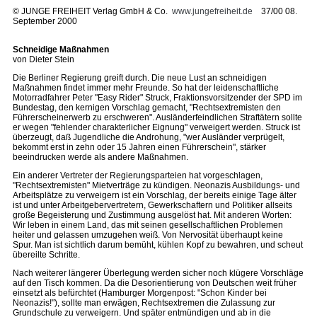
©
JUNGE FREIHEIT Verlag GmbH & Co.
www.jungefreiheit.de
37/00 08.
September 2000
Schneidige Maßnahmen
von Dieter Stein
Die Berliner Regierung greift durch. Die neue Lust an schneidigen
Maßnahmen findet immer mehr Freunde. So hat der leidenschaftliche
Motorradfahrer Peter "Easy Rider" Struck, Fraktionsvorsitzender der SPD im
Bundestag, den kernigen Vorschlag gemacht, "Rechtsextremisten den
Führerscheinerwerb zu erschweren". Ausländerfeindlichen Straftätern sollte
er wegen "fehlender charakterlicher Eignung" verweigert werden. Struck ist
überzeugt, daß Jugendliche die Androhung, "wer Ausländer verprügelt,
bekommt erst in zehn oder 15 Jahren einen Führerschein", stärker
beeindrucken werde als andere Maßnahmen.
Ein anderer Vertreter der Regierungsparteien hat vorgeschlagen,
"Rechtsextremisten" Mietverträge zu kündigen. Neonazis Ausbildungs- und
Arbeitsplätze zu verweigern ist ein Vorschlag, der bereits einige Tage älter
ist und unter Arbeitgebervertretern, Gewerkschaftern und Politiker allseits
große Begeisterung und Zustimmung ausgelöst hat. Mit anderen Worten:
Wir leben in einem Land, das mit seinen gesellschaftlichen Problemen
heiter und gelassen umzugehen weiß. Von Nervosität überhaupt keine
Spur. Man ist sichtlich darum bemüht, kühlen Kopf zu bewahren, und scheut
übereilte Schritte.
Nach weiterer längerer Überlegung werden sicher noch klügere Vorschläge
auf den Tisch kommen. Da die Desorientierung von Deutschen weit früher
einsetzt als befürchtet (Hamburger Morgenpost: "Schon Kinder bei
Neonazis!"), sollte man erwägen, Rechtsextremen die Zulassung zur
Grundschule zu verweigern. Und später entmündigen und ab in die