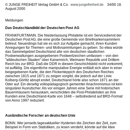
©
JUNGE FREIHEIT Verlag GmbH & Co.
www.jungefreiheit.de
34/00 18.
August 2000
Meldungen
Das Deutschlandbild der Deutschen Post AG
FRANKFURT/MAIN. Die Niederlassung Philatelie ist ein Servicedienst der
Deutschen Post AG, die eine große Gemeinde von Briefmarkensammlern
betreut. Neuerdings hat sie es sich zur Aufgabe gemacht, ihren Kunden
Anregungen für Themen- und Motivsammlungen zu geben. So etwa würde
das Sammelgebiet Deutschland alle von deutschen staatlichen
Postverwaltungen ausgegebenen Postwertzeichen umfassen – von den
"altdeutschen Staaten" über Kaiserreich, Weimarer Republik und Drittem
Reich bis zur BRD. Daß die DDR in diesem Geschichtsbild nicht vorkommt,
ist auffällig. Die eigentliche manipulative Energie entlädt sich aber in einer
beigegebenen Karte, die den Flickenteppich des Deutschen Reiches
zwischen 1815 und 1871 zu zeigen vorgibt, die jedoch auf der Linie
Kolberg-Görlitz abrupt endet. Deutschland hörte also schon 1871 an der
Oder auf. Ein derartig volkspädagogisch gemeinter Anachronismus ist kein
singulärer Ausrutscher. Als vor einigen Jahren eine Serie mit historischen
Bauernhäusern herauskam, verschickten die Post-Philatelisten an ihre
Kunden eine Deutschland-Karte von 1648 – selbstredend auf BRD-Format
von Anno 1997 reduziert.
Ausländische Forscher an deutschen Unis
BONN. Wer jenseits tagesaktueller Hysterien die Zeichen der Zeit, zum
Beispiel in Form von Statistiken, zu lesen versteht, könnte auf die Idee