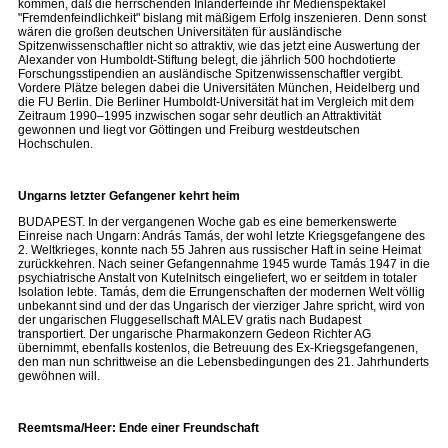
kommen, daß die herrschenden Inländerfeinde ihr Medienspektakel
"Fremdenfeindlichkeit" bislang mit mäßigem Erfolg inszenieren. Denn sonst
wären die großen deutschen Universitäten für ausländische
Spitzenwissenschaftler nicht so attraktiv, wie das jetzt eine Auswertung der
Alexander von Humboldt-Stiftung belegt, die jährlich 500 hochdotierte
Forschungsstipendien an ausländische Spitzenwissenschaftler vergibt.
Vordere Plätze belegen dabei die Universitäten München, Heidelberg und
die FU Berlin. Die Berliner Humboldt-Universität hat im Vergleich mit dem
Zeitraum 1990–1995 inzwischen sogar sehr deutlich an Attraktivität
gewonnen und liegt vor Göttingen und Freiburg westdeutschen
Hochschulen.
Ungarns letzter Gefangener kehrt heim
BUDAPEST. In der vergangenen Woche gab es eine bemerkenswerte
Einreise nach Ungarn: András Tamás, der wohl letzte Kriegsgefangene des
2. Weltkrieges, konnte nach 55 Jahren aus russischer Haft in seine Heimat
zurückkehren. Nach seiner Gefangennahme 1945 wurde Tamás 1947 in die
psychiatrische Anstalt von Kutelnitsch eingeliefert, wo er seitdem in totaler
Isolation lebte. Tamás, dem die Errungenschaften der modernen Welt völlig
unbekannt sind und der das Ungarisch der vierziger Jahre spricht, wird von
der ungarischen Fluggesellschaft MALEV gratis nach Budapest
transportiert. Der ungarische Pharmakonzern Gedeon Richter AG
übernimmt, ebenfalls kostenlos, die Betreuung des Ex-Kriegsgefangenen,
den man nun schrittweise an die Lebensbedingungen des 21. Jahrhunderts
gewöhnen will.
Reemtsma/Heer: Ende einer Freundschaft