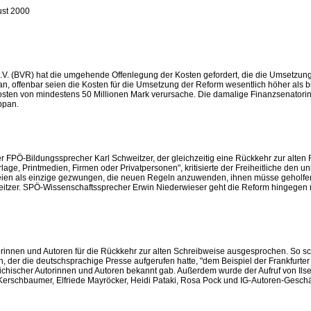
st 2000
.V. (BVR) hat die umgehende Offenlegung der Kosten gefordert, die die Umsetzung
pan, offenbar seien die Kosten für die Umsetzung der Reform wesentlich höher al
Kosten von mindestens 50 Millionen Mark verursache. Die damalige Finanzsenato
eppan.
r FPÖ-Bildungssprecher Karl Schweitzer, der gleichzeitig eine Rückkehr zur alten R
r, Verlage, Printmedien, Firmen oder Privatpersonen", kritisierte der Freiheitliche de
se seien als einzige gezwungen, die neuen Regeln anzuwenden, ihnen müsse geholf
itzer. SPÖ-Wissenschaftssprecher Erwin Niederwieser geht die Reform hingegen n
innen und Autoren für die Rückkehr zur alten Schreibweise ausgesprochen. So schl
, der die deutschsprachige Presse aufgerufen hatte, "dem Beispiel der Frankfurt
chischer Autorinnen und Autoren bekannt gab. Außerdem wurde der Aufruf von Ilse Ai
erschbaumer, Elfriede Mayröcker, Heidi Pataki, Rosa Pock und IG-Autoren-Geschäft