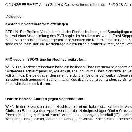
©
JUNGE FREIHEIT Verlag GmbH & Co.
www.jungefreiheit.de
34/00 18. Augu
Meldungen
Kosten für Schreib-reform offenlegen
BERLIN. Der Berliner Verein für deutsche Rechtschreibung und Sprachpflege e
hat. Auf einer Veranstaltung des BVR sagte der Vereinsvorsitzende Ernst Step
Steuerzahler aus dem vergangenen Jahr, wonach die Reform allein in Berlin 
finde es seltsam, daß die Kostenfrage nie öffentlich diskutiert wurde", sagte St
FPÖ gegen – SPÖ/Grüne für Rechtschreibreform
WIEN. Die Rechtschreibreform habe ein heilloses Chaos verursacht, erklärte de
"Mittlerweile schreibt jeder so, wie er will, egal ob Journalisten, Schriftstelle
völlig hilflos. Die Leidtragenden seien die Schüler, betonte Schweitzer. Die
Es seien noch genügend Bücher in alter Rechtschreibung vorhanden, so Schwe
Kleinschreibung diskutieren.
Österreichische Autoren gegen Schreibreform
WIEN. In der Diskussion um die Rechtschreibreform haben sich zahlreiche Autor
Christoph Ransmayr dem Appell von Literatur-Nobelpreisträger Günter Grass an
Rechtschreibung zurückzukehren", wie die Interessengemeinschaft (IG) österrei
Wolfgang Georg Fischer, Gertrud Fussenegger, Gerhard Kofler, Marie-Therese K