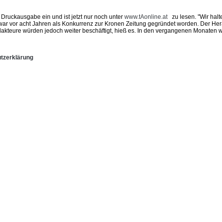
Druckausgabe ein und ist jetzt nur noch unter
www.tAonline.at
zu lesen. "Wir halte
war vor acht Jahren als Konkurrenz zur Kronen Zeitung gegründet worden. Der He
teure würden jedoch weiter beschäftigt, hieß es. In den vergangenen Monaten war
tzerklärung