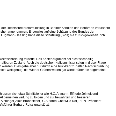
 der Rechtschreibreform bislang in Berliner Schulen und Behörden verursacht
s bisher angenommen. Er verwies auf eine Schätzung des Bundes der
rin Fugmann-Heesing habe diese Schätzung (SPD) nie zurückgewiesen. "Ich
echtschreibung forderte. Das Kostenargument sei nicht stichhaltig.
n unhaltbaren Zustand. Auch die deutschen Kultusminister seien in dieser Frage
en werden. Dies gehe aber nur durch eine Rückkehr zur alten Rechtschreibung.
icht weit genug, die Wiener Grünen wollen gar wieder über die allgemeine
ossen sich etwa Schriftsteller wie H.C. Artmann, Elfriede Jelinek und
er Allgemeinen Zeitung zu folgen und zur bewährten und besseren
chinger, Alois Brandstetter, IG-Autoren-Chef Milo Dor, P.E.N.-Präsident
sführer Gerhard Ruiss unterstützt.