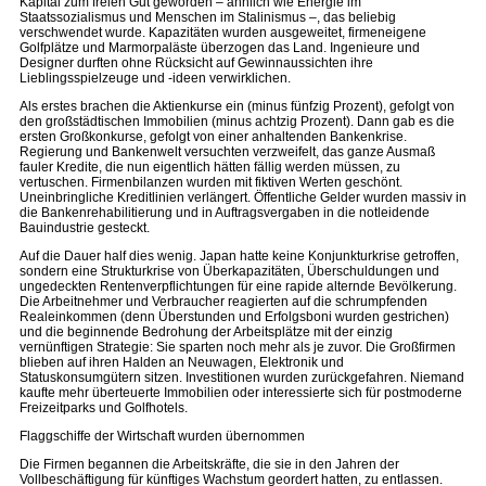
Kapital zum freien Gut geworden – ähnlich wie Energie im
Staatssozialismus und Menschen im Stalinismus –, das beliebig
verschwendet wurde. Kapazitäten wurden ausgeweitet, firmeneigene
Golfplätze und Marmorpaläste überzogen das Land. Ingenieure und
Designer durften ohne Rücksicht auf Gewinnaussichten ihre
Lieblingsspielzeuge und -ideen verwirklichen.
Als erstes brachen die Aktienkurse ein (minus fünfzig Prozent), gefolgt von
den großstädtischen Immobilien (minus achtzig Prozent). Dann gab es die
ersten Großkonkurse, gefolgt von einer anhaltenden Bankenkrise.
Regierung und Bankenwelt versuchten verzweifelt, das ganze Ausmaß
fauler Kredite, die nun eigentlich hätten fällig werden müssen, zu
vertuschen. Firmenbilanzen wurden mit fiktiven Werten geschönt.
Uneinbringliche Kreditlinien verlängert. Öffentliche Gelder wurden massiv in
die Bankenrehabilitierung und in Auftragsvergaben in die notleidende
Bauindustrie gesteckt.
Auf die Dauer half dies wenig. Japan hatte keine Konjunkturkrise getroffen,
sondern eine Strukturkrise von Überkapazitäten, Überschuldungen und
ungedeckten Rentenverpflichtungen für eine rapide alternde Bevölkerung.
Die Arbeitnehmer und Verbraucher reagierten auf die schrumpfenden
Realeinkommen (denn Überstunden und Erfolgsboni wurden gestrichen)
und die beginnende Bedrohung der Arbeitsplätze mit der einzig
vernünftigen Strategie: Sie sparten noch mehr als je zuvor. Die Großfirmen
blieben auf ihren Halden an Neuwagen, Elektronik und
Statuskonsumgütern sitzen. Investitionen wurden zurückgefahren. Niemand
kaufte mehr überteuerte Immobilien oder interessierte sich für postmoderne
Freizeitparks und Golfhotels.
Flaggschiffe der Wirtschaft wurden übernommen
Die Firmen begannen die Arbeitskräfte, die sie in den Jahren der
Vollbeschäftigung für künftiges Wachstum geordert hatten, zu entlassen.