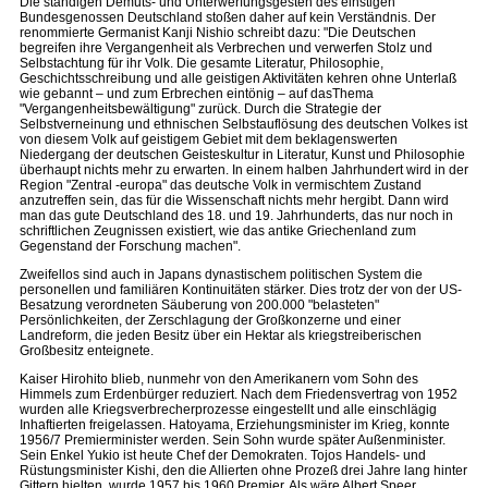
Die ständigen Demuts- und Unterwerfungsgesten des einstigen
Bundesgenossen Deutschland stoßen daher auf kein Verständnis. Der
renommierte Germanist Kanji Nishio schreibt dazu: "Die Deutschen
begreifen ihre Vergangenheit als Verbrechen und verwerfen Stolz und
Selbstachtung für ihr Volk. Die gesamte Literatur, Philosophie,
Geschichtsschreibung und alle geistigen Aktivitäten kehren ohne Unterlaß
wie gebannt – und zum Erbrechen eintönig – auf dasThema
"Vergangenheitsbewältigung" zurück. Durch die Strategie der
Selbstverneinung und ethnischen Selbstauflösung des deutschen Volkes ist
von diesem Volk auf geistigem Gebiet mit dem beklagenswerten
Niedergang der deutschen Geisteskultur in Literatur, Kunst und Philosophie
überhaupt nichts mehr zu erwarten. In einem halben Jahrhundert wird in der
Region "Zentral -europa" das deutsche Volk in vermischtem Zustand
anzutreffen sein, das für die Wissenschaft nichts mehr hergibt. Dann wird
man das gute Deutschland des 18. und 19. Jahrhunderts, das nur noch in
schriftlichen Zeugnissen existiert, wie das antike Griechenland zum
Gegenstand der Forschung machen".
Zweifellos sind auch in Japans dynastischem politischen System die
personellen und familiären Kontinuitäten stärker. Dies trotz der von der US-
Besatzung verordneten Säuberung von 200.000 "belasteten"
Persönlichkeiten, der Zerschlagung der Großkonzerne und einer
Landreform, die jeden Besitz über ein Hektar als kriegstreiberischen
Großbesitz enteignete.
Kaiser Hirohito blieb, nunmehr von den Amerikanern vom Sohn des
Himmels zum Erdenbürger reduziert. Nach dem Friedensvertrag von 1952
wurden alle Kriegsverbrecherprozesse eingestellt und alle einschlägig
Inhaftierten freigelassen. Hatoyama, Erziehungsminister im Krieg, konnte
1956/7 Premierminister werden. Sein Sohn wurde später Außenminister.
Sein Enkel Yukio ist heute Chef der Demokraten. Tojos Handels- und
Rüstungsminister Kishi, den die Allierten ohne Prozeß drei Jahre lang hinter
Gittern hielten, wurde 1957 bis 1960 Premier. Als wäre Albert Speer