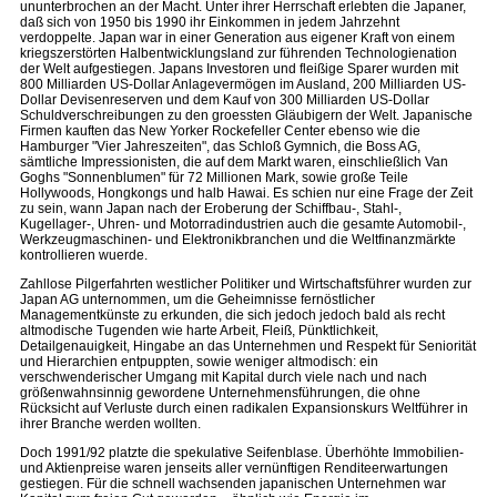
ununterbrochen an der Macht. Unter ihrer Herrschaft erlebten die Japaner,
daß sich von 1950 bis 1990 ihr Einkommen in jedem Jahrzehnt
verdoppelte. Japan war in einer Generation aus eigener Kraft von einem
kriegszerstörten Halbentwicklungsland zur führenden Technologienation
der Welt aufgestiegen. Japans Investoren und fleißige Sparer wurden mit
800 Milliarden US-Dollar Anlagevermögen im Ausland, 200 Milliarden US-
Dollar Devisenreserven und dem Kauf von 300 Milliarden US-Dollar
Schuldverschreibungen zu den groessten Gläubigern der Welt. Japanische
Firmen kauften das New Yorker Rockefeller Center ebenso wie die
Hamburger "Vier Jahreszeiten", das Schloß Gymnich, die Boss AG,
sämtliche Impressionisten, die auf dem Markt waren, einschließlich Van
Goghs "Sonnenblumen" für 72 Millionen Mark, sowie große Teile
Hollywoods, Hongkongs und halb Hawai. Es schien nur eine Frage der Zeit
zu sein, wann Japan nach der Eroberung der Schiffbau-, Stahl-,
Kugellager-, Uhren- und Motorradindustrien auch die gesamte Automobil-,
Werkzeugmaschinen- und Elektronikbranchen und die Weltfinanzmärkte
kontrollieren wuerde.
Zahllose Pilgerfahrten westlicher Politiker und Wirtschaftsführer wurden zur
Japan AG unternommen, um die Geheimnisse fernöstlicher
Managementkünste zu erkunden, die sich jedoch jedoch bald als recht
altmodische Tugenden wie harte Arbeit, Fleiß, Pünktlichkeit,
Detailgenauigkeit, Hingabe an das Unternehmen und Respekt für Seniorität
und Hierarchien entpuppten, sowie weniger altmodisch: ein
verschwenderischer Umgang mit Kapital durch viele nach und nach
größenwahnsinnig gewordene Unternehmensführungen, die ohne
Rücksicht auf Verluste durch einen radikalen Expansionskurs Weltführer in
ihrer Branche werden wollten.
Doch 1991/92 platzte die spekulative Seifenblase. Überhöhte Immobilien-
und Aktienpreise waren jenseits aller vernünftigen Renditeerwartungen
gestiegen. Für die schnell wachsenden japanischen Unternehmen war