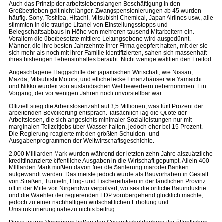
Auch das Prinzip der arbeitslebenslangen Beschäftigung in den
Großbetrieben galt nicht länger. Zwangspensionierungen ab 45 wurden
häufig. Sony, Toshiba, Hitachi, Mitsubishi Chemical, Japan Airlines usw., alle
stimmten in die traurige Litanei von Einstellungsstopps und
Belegschaftsabbaus in Höhe von mehreren tausend Mitarbeitern ein.
Vorallem die überbesetzte mittlere Leitungsebene wird ausgedünnt.
Männer, die ihre besten Jahrzehnte ihrer Firma geopfert hatten, mit der sie
sich mehr als noch mit ihrer Familie identifizierten, sahen sich massenhaft
ihres bisherigen Lebensinhaltes beraubt. Nicht wenige wählten den Freitod.
Angeschlagene Flaggschiffe der japanischen Wirtschaft, wie Nissan,
Mazda, Mitsubishi Motors, und etliche lecke Finanzhäuser wie Yamaichi
und Nikko wurden von ausländischen Wettbewerbern uebernommen. Ein
Vorgang, der vor wenigen Jahren noch unvorstellbar war.
Offiziell stieg die Arbeitslosenzahl auf 3,5 Millionen, was fünf Prozent der
arbeitenden Bevölkerung entsprach. Tatsächlich lag die Quote der
Arbeitslosen, die sich angesichts minimaler Sozialleistungen nur mit
marginalen Teilzeitjobs über Wasser halten, jedoch eher bei 15 Prozent.
Die Regierung reagierte mit den größten Schulden- und
Ausgabenprogrammen der Weltwirtschaftsgeschichte.
2.000 Milliarden Mark wurden während der letzten zehn Jahre alszuätzliche
kreditfinanzierte öffentliche Ausgaben in die Wirtschaft gepumpt. Allein 400
Milliarden Mark mußten davon fuer die Sanierung maroder Banken
aufgewandt werden. Das meiste jedoch wurde als Bauvorhaben in Gestalt
von Straßen, Tunneln, Flug- und Fischereihäfen in der ländlichen Provinz
oft in der Mitte von Nirgendwo verpulvert, wo ses die örtliche Bauindustrie
und die Waehler der regierenden LDP vorübergehend glücklich machte,
jedoch zu einer nachhaltigen wirtschaftlichen Erholung und
Umstrukturierung nahezu nichts beitrug.