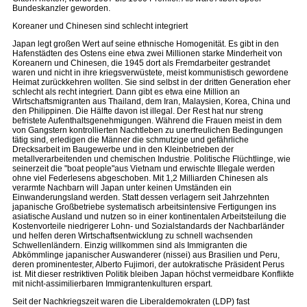
Bundeskanzler geworden.
Koreaner und Chinesen sind schlecht integriert
Japan legt großen Wert auf seine ethnische Homogenität. Es gibt in den
Hafenstädten des Ostens eine etwa zwei Millionen starke Minderheit von
Koreanern und Chinesen, die 1945 dort als Fremdarbeiter gestrandet
waren und nicht in ihre kriegsverwüstete, meist kommunistisch gewordene
Heimat zurückkehren wollten. Sie sind selbst in der dritten Generation eher
schlecht als recht integriert. Dann gibt es etwa eine Million an
Wirtschaftsmigranten aus Thailand, dem Iran, Malaysien, Korea, China und
den Philippinen. Die Hälfte davon ist illegal. Der Rest hat nur streng
befristete Aufenthaltsgenehmigungen. Während die Frauen meist in dem
von Gangstern kontrollierten Nachtleben zu unerfreulichen Bedingungen
tätig sind, erledigen die Männer die schmutzige und gefährliche
Drecksarbeit im Baugewerbe und in den Kleinbetrieben der
metallverarbeitenden und chemischen Industrie. Politische Flüchtlinge, wie
seinerzeit die "boat people"aus Vietnam und erwischte Illegale werden
ohne viel Federlesens abgeschoben. Mit 1,2 Milliarden Chinesen als
verarmte Nachbarn will Japan unter keinen Umständen ein
Einwanderungsland werden. Statt dessen verlagern seit Jahrzehnten
japanische Großbetriebe systematisch arbeitsintensive Fertigungen ins
asiatische Ausland und nutzen so in einer kontinentalen Arbeitsteilung die
Kostenvorteile niedrigerer Lohn- und Sozialstandards der Nachbarländer
und helfen deren Wirtschaftsentwicklung zu schnell wachsenden
Schwellenländern. Einzig willkommen sind als Immigranten die
Abkömmlinge japanischer Auswanderer (nissei) aus Brasilien und Peru,
deren prominentester, Alberto Fujimori, der autokratische Präsident Perus
ist. Mit dieser restriktiven Politik bleiben Japan höchst vermeidbare Konflikte
mit nicht-assimilierbaren Immigrantenkulturen erspart.
Seit der Nachkriegszeit waren die Liberaldemokraten (LDP) fast