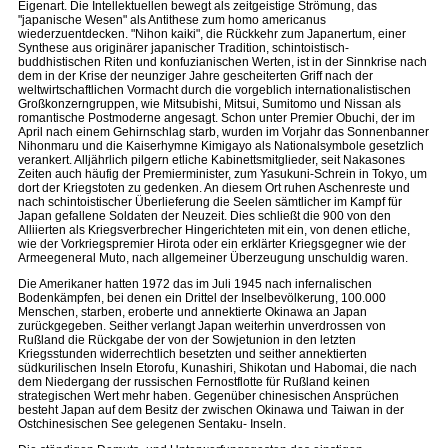
Eigenart. Die Intellektuellen bewegt als zeitgeistige Strömung, das
"japanische Wesen" als Antithese zum homo americanus
wiederzuentdecken. "Nihon kaiki", die Rückkehr zum Japanertum, einer
Synthese aus originärer japanischer Tradition, schintoistisch-
buddhistischen Riten und konfuzianischen Werten, ist in der Sinnkrise nach
dem in der Krise der neunziger Jahre gescheiterten Griff nach der
weltwirtschaftlichen Vormacht durch die vorgeblich internationalistischen
Großkonzerngruppen, wie Mitsubishi, Mitsui, Sumitomo und Nissan als
romantische Postmoderne angesagt. Schon unter Premier Obuchi, der im
April nach einem Gehirnschlag starb, wurden im Vorjahr das Sonnenbanner
Nihonmaru und die Kaiserhymne Kimigayo als Nationalsymbole gesetzlich
verankert. Alljährlich pilgern etliche Kabinettsmitglieder, seit Nakasones
Zeiten auch häufig der Premierminister, zum Yasukuni-Schrein in Tokyo, um
dort der Kriegstoten zu gedenken. An diesem Ort ruhen Aschenreste und
nach schintoistischer Überlieferung die Seelen sämtlicher im Kampf für
Japan gefallene Soldaten der Neuzeit. Dies schließt die 900 von den
Alliierten als Kriegsverbrecher Hingerichteten mit ein, von denen etliche,
wie der Vorkriegspremier Hirota oder ein erklärter Kriegsgegner wie der
Armeegeneral Muto, nach allgemeiner Überzeugung unschuldig waren.
Die Amerikaner hatten 1972 das im Juli 1945 nach infernalischen
Bodenkämpfen, bei denen ein Drittel der Inselbevölkerung, 100.000
Menschen, starben, eroberte und annektierte Okinawa an Japan
zurückgegeben. Seither verlangt Japan weiterhin unverdrossen von
Rußland die Rückgabe der von der Sowjetunion in den letzten
Kriegsstunden widerrechtlich besetzten und seither annektierten
südkurilischen Inseln Etorofu, Kunashiri, Shikotan und Habomai, die nach
dem Niedergang der russischen Fernostflotte für Rußland keinen
strategischen Wert mehr haben. Gegenüber chinesischen Ansprüchen
besteht Japan auf dem Besitz der zwischen Okinawa und Taiwan in der
Ostchinesischen See gelegenen Sentaku- Inseln.