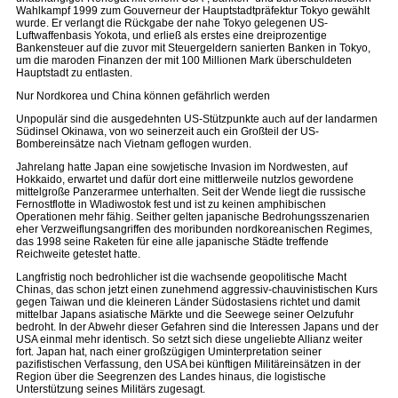
Wahlkampf 1999 zum Gouverneur der Hauptstadtpräfektur Tokyo gewählt
wurde. Er verlangt die Rückgabe der nahe Tokyo gelegenen US-
Luftwaffenbasis Yokota, und erließ als erstes eine dreiprozentige
Bankensteuer auf die zuvor mit Steuergeldern sanierten Banken in Tokyo,
um die maroden Finanzen der mit 100 Millionen Mark überschuldeten
Hauptstadt zu entlasten.
Nur Nordkorea und China können gefährlich werden
Unpopulär sind die ausgedehnten US-Stützpunkte auch auf der landarmen
Südinsel Okinawa, von wo seinerzeit auch ein Großteil der US-
Bombereinsätze nach Vietnam geflogen wurden.
Jahrelang hatte Japan eine sowjetische Invasion im Nordwesten, auf
Hokkaido, erwartet und dafür dort eine mittlerweile nutzlos gewordene
mittelgroße Panzerarmee unterhalten. Seit der Wende liegt die russische
Fernostflotte in Wladiwostok fest und ist zu keinen amphibischen
Operationen mehr fähig. Seither gelten japanische Bedrohungsszenarien
eher Verzweiflungsangriffen des moribunden nordkoreanischen Regimes,
das 1998 seine Raketen für eine alle japanische Städte treffende
Reichweite getestet hatte.
Langfristig noch bedrohlicher ist die wachsende geopolitische Macht
Chinas, das schon jetzt einen zunehmend aggressiv-chauvinistischen Kurs
gegen Taiwan und die kleineren Länder Südostasiens richtet und damit
mittelbar Japans asiatische Märkte und die Seewege seiner Oelzufuhr
bedroht. In der Abwehr dieser Gefahren sind die Interessen Japans und der
USA einmal mehr identisch. So setzt sich diese ungeliebte Allianz weiter
fort. Japan hat, nach einer großzügigen Uminterpretation seiner
pazifistischen Verfassung, den USA bei künftigen Militäreinsätzen in der
Region über die Seegrenzen des Landes hinaus, die logistische
Unterstützung seines Militärs zugesagt.