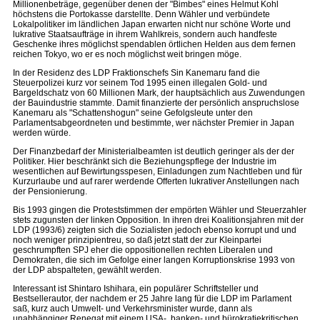
Millionenbeträge, gegenüber denen der "Bimbes" eines Helmut Kohl
höchstens die Portokasse darstellte. Denn Wähler und verbündete
Lokalpolitiker im ländlichen Japan erwarten nicht nur schöne Worte und
lukrative Staatsaufträge in ihrem Wahlkreis, sondern auch handfeste
Geschenke ihres möglichst spendablen örtlichen Helden aus dem fernen
reichen Tokyo, wo er es noch möglichst weit bringen möge.
In der Residenz des LDP Fraktionschefs Sin Kanemaru fand die
Steuerpolizei kurz vor seinem Tod 1995 einen illegalen Gold- und
Bargeldschatz von 60 Millionen Mark, der hauptsächlich aus Zuwendungen
der Bauindustrie stammte. Damit finanzierte der persönlich anspruchslose
Kanemaru als "Schattenshogun" seine Gefolgsleute unter den
Parlamentsabgeordneten und bestimmte, wer nächster Premier in Japan
werden würde.
Der Finanzbedarf der Ministerialbeamten ist deutlich geringer als der der
Politiker. Hier beschränkt sich die Beziehungspflege der Industrie im
wesentlichen auf Bewirtungsspesen, Einladungen zum Nachtleben und für
Kurzurlaube und auf rarer werdende Offerten lukrativer Anstellungen nach
der Pensionierung.
Bis 1993 gingen die Proteststimmen der empörten Wähler und Steuerzahler
stets zugunsten der linken Opposition. In ihren drei Koalitionsjahren mit der
LDP (1993/6) zeigten sich die Sozialisten jedoch ebenso korrupt und und
noch weniger prinzipientreu, so daß jetzt statt der zur Kleinpartei
geschrumpften SPJ eher die oppositionellen rechten Liberalen und
Demokraten, die sich im Gefolge einer langen Korruptionskrise 1993 von
der LDP abspalteten, gewählt werden.
Interessant ist Shintaro Ishihara, ein populärer Schriftsteller und
Bestsellerautor, der nachdem er 25 Jahre lang für die LDP im Parlament
saß, kurz auch Umwelt- und Verkehrsminister wurde, dann als
unabhängiger Renegat mit einem USA-, banken- und bürokratiekritischen