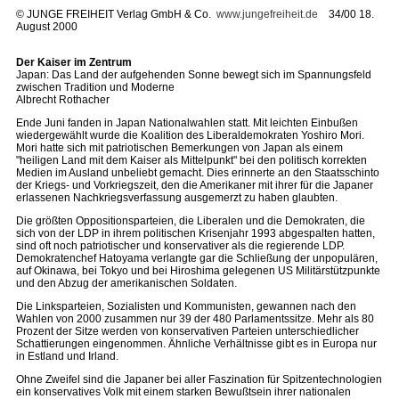
©
JUNGE FREIHEIT Verlag GmbH & Co.
www.jungefreiheit.de
34/00 18.
August 2000
Der Kaiser im Zentrum
Japan: Das Land der aufgehenden Sonne bewegt sich im Spannungsfeld
zwischen Tradition und Moderne
Albrecht Rothacher
Ende Juni fanden in Japan Nationalwahlen statt. Mit leichten Einbußen
wiedergewählt wurde die Koalition des Liberaldemokraten Yoshiro Mori.
Mori hatte sich mit patriotischen Bemerkungen von Japan als einem
"heiligen Land mit dem Kaiser als Mittelpunkt" bei den politisch korrekten
Medien im Ausland unbeliebt gemacht. Dies erinnerte an den Staatsschinto
der Kriegs- und Vorkriegszeit, den die Amerikaner mit ihrer für die Japaner
erlassenen Nachkriegsverfassung ausgemerzt zu haben glaubten.
Die größten Oppositionsparteien, die Liberalen und die Demokraten, die
sich von der LDP in ihrem politischen Krisenjahr 1993 abgespalten hatten,
sind oft noch patriotischer und konservativer als die regierende LDP.
Demokratenchef Hatoyama verlangte gar die Schließung der unpopulären,
auf Okinawa, bei Tokyo und bei Hiroshima gelegenen US Militärstützpunkte
und den Abzug der amerikanischen Soldaten.
Die Linksparteien, Sozialisten und Kommunisten, gewannen nach den
Wahlen von 2000 zusammen nur 39 der 480 Parlamentssitze. Mehr als 80
Prozent der Sitze werden von konservativen Parteien unterschiedlicher
Schattierungen eingenommen. Ähnliche Verhältnisse gibt es in Europa nur
in Estland und Irland.
Ohne Zweifel sind die Japaner bei aller Faszination für Spitzentechnologien
ein konservatives Volk mit einem starken Bewußtsein ihrer nationalen