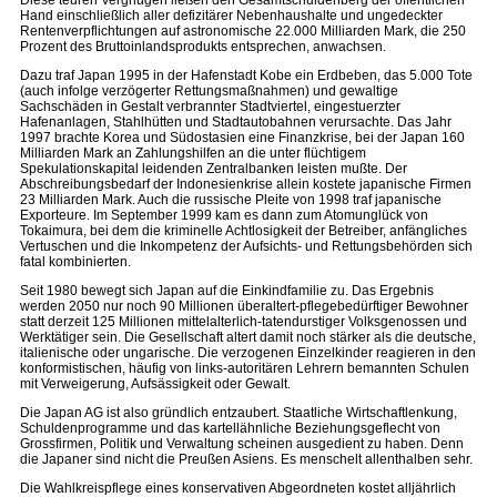
Diese teuren Vergnügen ließen den Gesamtschuldenberg der öffentlichen
Hand einschließlich aller defizitärer Nebenhaushalte und ungedeckter
Rentenverpflichtungen auf astronomische 22.000 Milliarden Mark, die 250
Prozent des Bruttoinlandsprodukts entsprechen, anwachsen.
Dazu traf Japan 1995 in der Hafenstadt Kobe ein Erdbeben, das 5.000 Tote
(auch infolge verzögerter Rettungsmaßnahmen) und gewaltige
Sachschäden in Gestalt verbrannter Stadtviertel, eingestuerzter
Hafenanlagen, Stahlhütten und Stadtautobahnen verursachte. Das Jahr
1997 brachte Korea und Südostasien eine Finanzkrise, bei der Japan 160
Milliarden Mark an Zahlungshilfen an die unter flüchtigem
Spekulationskapital leidenden Zentralbanken leisten mußte. Der
Abschreibungsbedarf der Indonesienkrise allein kostete japanische Firmen
23 Milliarden Mark. Auch die russische Pleite von 1998 traf japanische
Exporteure. Im September 1999 kam es dann zum Atomunglück von
Tokaimura, bei dem die kriminelle Achtlosigkeit der Betreiber, anfängliches
Vertuschen und die Inkompetenz der Aufsichts- und Rettungsbehörden sich
fatal kombinierten.
Seit 1980 bewegt sich Japan auf die Einkindfamilie zu. Das Ergebnis
werden 2050 nur noch 90 Millionen überaltert-pflegebedürftiger Bewohner
statt derzeit 125 Millionen mittelalterlich-tatendurstiger Volksgenossen und
Werktätiger sein. Die Gesellschaft altert damit noch stärker als die deutsche,
italienische oder ungarische. Die verzogenen Einzelkinder reagieren in den
konformistischen, häufig von links-autoritären Lehrern bemannten Schulen
mit Verweigerung, Aufsässigkeit oder Gewalt.
Die Japan AG ist also gründlich entzaubert. Staatliche Wirtschaftlenkung,
Schuldenprogramme und das kartellähnliche Beziehungsgeflecht von
Grossfirmen, Politik und Verwaltung scheinen ausgedient zu haben. Denn
die Japaner sind nicht die Preußen Asiens. Es menschelt allenthalben sehr.
Die Wahlkreispflege eines konservativen Abgeordneten kostet alljährlich