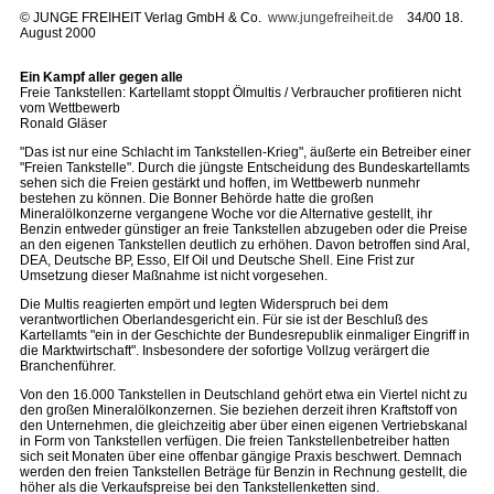
©
JUNGE FREIHEIT Verlag GmbH & Co.
www.jungefreiheit.de
34/00 18.
August 2000
Ein Kampf aller gegen alle
Freie Tankstellen: Kartellamt stoppt Ölmultis / Verbraucher profitieren nicht
vom Wettbewerb
Ronald Gläser
"Das ist nur eine Schlacht im Tankstellen-Krieg", äußerte ein Betreiber einer
"Freien Tankstelle". Durch die jüngste Entscheidung des Bundeskartellamts
sehen sich die Freien gestärkt und hoffen, im Wettbewerb nunmehr
bestehen zu können. Die Bonner Behörde hatte die großen
Mineralölkonzerne vergangene Woche vor die Alternative gestellt, ihr
Benzin entweder günstiger an freie Tankstellen abzugeben oder die Preise
an den eigenen Tankstellen deutlich zu erhöhen. Davon betroffen sind Aral,
DEA, Deutsche BP, Esso, Elf Oil und Deutsche Shell. Eine Frist zur
Umsetzung dieser Maßnahme ist nicht vorgesehen.
Die Multis reagierten empört und legten Widerspruch bei dem
verantwortlichen Oberlandesgericht ein. Für sie ist der Beschluß des
Kartellamts "ein in der Geschichte der Bundesrepublik einmaliger Eingriff in
die Marktwirtschaft". Insbesondere der sofortige Vollzug verärgert die
Branchenführer.
Von den 16.000 Tankstellen in Deutschland gehört etwa ein Viertel nicht zu
den großen Mineralölkonzernen. Sie beziehen derzeit ihren Kraftstoff von
den Unternehmen, die gleichzeitig aber über einen eigenen Vertriebskanal
in Form von Tankstellen verfügen. Die freien Tankstellenbetreiber hatten
sich seit Monaten über eine offenbar gängige Praxis beschwert. Demnach
werden den freien Tankstellen Beträge für Benzin in Rechnung gestellt, die
höher als die Verkaufspreise bei den Tankstellenketten sind.