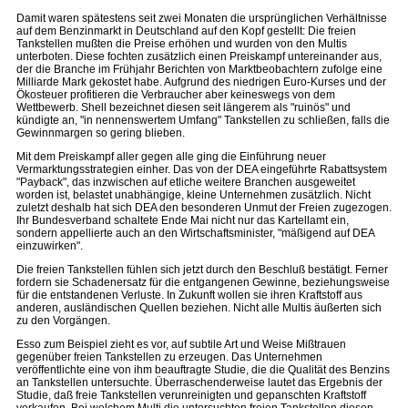
Damit waren spätestens seit zwei Monaten die ursprünglichen Verhältnisse
auf dem Benzinmarkt in Deutschland auf den Kopf gestellt: Die freien
Tankstellen mußten die Preise erhöhen und wurden von den Multis
unterboten. Diese fochten zusätzlich einen Preiskampf untereinander aus,
der die Branche im Frühjahr Berichten von Marktbeobachtern zufolge eine
Milliarde Mark gekostet habe. Aufgrund des niedrigen Euro-Kurses und der
Ökosteuer profitieren die Verbraucher aber keineswegs von dem
Wettbewerb. Shell bezeichnet diesen seit längerem als "ruinös" und
kündigte an, "in nennenswertem Umfang" Tankstellen zu schließen, falls die
Gewinnmargen so gering blieben.
Mit dem Preiskampf aller gegen alle ging die Einführung neuer
Vermarktungsstrategien einher. Das von der DEA eingeführte Rabattsystem
"Payback", das inzwischen auf etliche weitere Branchen ausgeweitet
worden ist, belastet unabhängige, kleine Unternehmen zusätzlich. Nicht
zuletzt deshalb hat sich DEA den besonderen Unmut der Freien zugezogen.
Ihr Bundesverband schaltete Ende Mai nicht nur das Kartellamt ein,
sondern appellierte auch an den Wirtschaftsminister, "mäßigend auf DEA
einzuwirken".
Die freien Tankstellen fühlen sich jetzt durch den Beschluß bestätigt. Ferner
fordern sie Schadenersatz für die entgangenen Gewinne, beziehungsweise
für die entstandenen Verluste. In Zukunft wollen sie ihren Kraftstoff aus
anderen, ausländischen Quellen beziehen. Nicht alle Multis äußerten sich
zu den Vorgängen.
Esso zum Beispiel zieht es vor, auf subtile Art und Weise Mißtrauen
gegenüber freien Tankstellen zu erzeugen. Das Unternehmen
veröffentlichte eine von ihm beauftragte Studie, die die Qualität des Benzins
an Tankstellen untersuchte. Überraschenderweise lautet das Ergebnis der
Studie, daß freie Tankstellen verunreinigten und gepanschten Kraftstoff