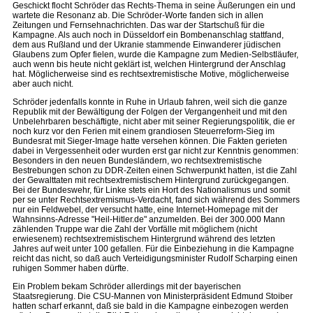
Geschickt flocht Schröder das Rechts-Thema in seine Äußerungen ein und
wartete die Resonanz ab. Die Schröder-Worte fanden sich in allen
Zeitungen und Fernsehnachrichten. Das war der Startschuß für die
Kampagne. Als auch noch in Düsseldorf ein Bombenanschlag stattfand,
dem aus Rußland und der Ukranie stammende Einwanderer jüdischen
Glaubens zum Opfer fielen, wurde die Kampagne zum Medien-Selbstläufer,
auch wenn bis heute nicht geklärt ist, welchen Hintergrund der Anschlag
hat. Möglicherweise sind es rechtsextremistische Motive, möglicherweise
aber auch nicht.
Schröder jedenfalls konnte in Ruhe in Urlaub fahren, weil sich die ganze
Republik mit der Bewältigung der Folgen der Vergangenheit und mit den
Unbelehrbaren beschäftigte, nicht aber mit seiner Regierungspolitik, die er
noch kurz vor den Ferien mit einem grandiosen Steuerreform-Sieg im
Bundesrat mit Sieger-Image hatte versehen können. Die Fakten gerieten
dabei in Vergessenheit oder wurden erst gar nicht zur Kenntnis genommen:
Besonders in den neuen Bundesländern, wo rechtsextremistische
Bestrebungen schon zu DDR-Zeiten einen Schwerpunkt hatten, ist die Zahl
der Gewalttaten mit rechtsextremistischem Hintergrund zurückgegangen.
Bei der Bundeswehr, für Linke stets ein Hort des Nationalismus und somit
per se unter Rechtsextremismus-Verdacht, fand sich während des Sommers
nur ein Feldwebel, der versucht hatte, eine Internet-Homepage mit der
Wahnsinns-Adresse "Heil-Hitler.de" anzumelden. Bei der 300.000 Mann
zählenden Truppe war die Zahl der Vorfälle mit möglichem (nicht
erwiesenem) rechtsextremistischem Hintergrund während des letzten
Jahres auf weit unter 100 gefallen. Für die Einbeziehung in die Kampagne
reicht das nicht, so daß auch Verteidigungsminister Rudolf Scharping einen
ruhigen Sommer haben dürfte.
Ein Problem bekam Schröder allerdings mit der bayerischen
Staatsregierung. Die CSU-Mannen von Ministerpräsident Edmund Stoiber
hatten scharf erkannt, daß sie bald in die Kampagne einbezogen werden