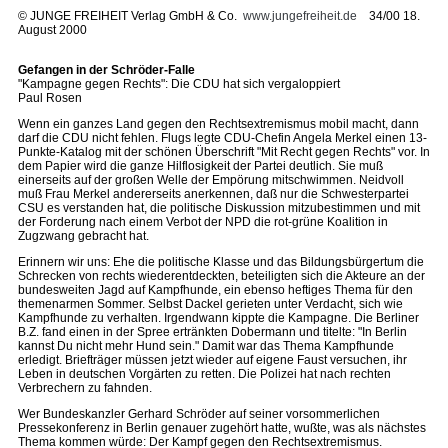
©
JUNGE FREIHEIT Verlag GmbH & Co.
www.jungefreiheit.de
34/00 18.
August 2000
Gefangen in der Schröder-Falle
"Kampagne gegen Rechts": Die CDU hat sich vergaloppiert
Paul Rosen
Wenn ein ganzes Land gegen den Rechtsextremismus mobil macht, dann
darf die CDU nicht fehlen. Flugs legte CDU-Chefin Angela Merkel einen 13-
Punkte-Katalog mit der schönen Überschrift "Mit Recht gegen Rechts" vor. In
dem Papier wird die ganze Hilflosigkeit der Partei deutlich. Sie muß
einerseits auf der großen Welle der Empörung mitschwimmen. Neidvoll
muß Frau Merkel andererseits anerkennen, daß nur die Schwesterpartei
CSU es verstanden hat, die politische Diskussion mitzubestimmen und mit
der Forderung nach einem Verbot der NPD die rot-grüne Koalition in
Zugzwang gebracht hat.
Erinnern wir uns: Ehe die politische Klasse und das Bildungsbürgertum die
Schrecken von rechts wiederentdeckten, beteiligten sich die Akteure an der
bundesweiten Jagd auf Kampfhunde, ein ebenso heftiges Thema für den
themenarmen Sommer. Selbst Dackel gerieten unter Verdacht, sich wie
Kampfhunde zu verhalten. Irgendwann kippte die Kampagne. Die Berliner
B.Z. fand einen in der Spree ertränkten Dobermann und titelte: "In Berlin
kannst Du nicht mehr Hund sein." Damit war das Thema Kampfhunde
erledigt. Briefträger müssen jetzt wieder auf eigene Faust versuchen, ihr
Leben in deutschen Vorgärten zu retten. Die Polizei hat nach rechten
Verbrechern zu fahnden.
Wer Bundeskanzler Gerhard Schröder auf seiner vorsommerlichen
Pressekonferenz in Berlin genauer zugehört hatte, wußte, was als nächstes
Thema kommen würde: Der Kampf gegen den Rechtsextremismus.