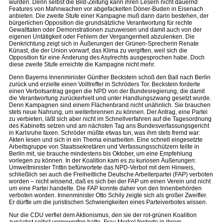
würden. Denn selbst die Bild-Zeitung kann ihren Lesern nicht dauernd
Features von Mahnwachen vor abgefackelten Döner-Buden in Eisenach
anbieten. Die zweite Stufe einer Kampagne muß dann darin bestehen, der
bürgerlichen Opposition die grundsätzliche Verantwortung für rechte
Gewalttaten oder Demonstrationen zuzuweisen und damit auch von der
eigenen Untätigkeit oder Fehlern der Vergangenheit abzulenken. Die
Denkrichtung zeigt sich in Äußerungen der Grünen-Sprecherin Renate
Künast, die der Union vorwarf, das Klima zu vergiften, weil sich die
Opposition für eine Änderung des Asylrechts ausgesprochen habe. Doch
diese zweite Stufe erreichte die Kampagne nicht mehr.
Denn Bayerns Innenminister Günther Beckstein schoß den Ball nach Berlin
zurück und erzielte einen Volltreffer in Schröders Tor. Beckstein forderte
einen Verbotsantrag gegen die NPD von der Bundesregierung, die damit
die Verantwortung zurückerhielt und unter Handlungszwang gesetzt wurde.
Denn Kampagnen sind einem Flächenbrand nicht unähnlich. Sie brauchen
stets neue Nahrung, um weiterbrennen zu können. Der Antrag, eine Partei
zu verbieten, läßt sich aber nicht im Schnellverfahren auf die Tagesordnung
des Kabinetts setzen und am nächsten Tag ans Bundesverfassungsgericht
in Karlsruhe faxen. Schröder müßte etwas tun, was ihm stets fremd war:
Akten lesen und sich in ein Thema einarbeiten. Eine schnell eingesetzte
Arbeitsgruppe von Staatssekretären und Verfassungsschützern teilte in
Berlin mit, sie brauche mindestens bis Oktober, um eine Empfehlung
vorlegen zu können. In der Koalition kam es zu kuriosen Äußerungen:
Umweltminister Trittin befürwortete das NPD-Verbot mit dem Hinweis,
schließlich sei auch die Freiheitliche Deutsche Arbeiterpartei (FAP) verboten
worden – nicht wissend, daß es sich bei der FAP um einen Verein und nicht
um eine Partei handelte. Die FAP konnte daher von den Innenbehörden
verboten worden. Innenminister Otto Schily zeigte sich als großer Zweifler.
Er dürfte um die juristischen Schwierigkeiten eines Parteiverbotes wissen.
Nur die CDU verfiel dem Aktionismus, den sie der rot-grünen Koalition