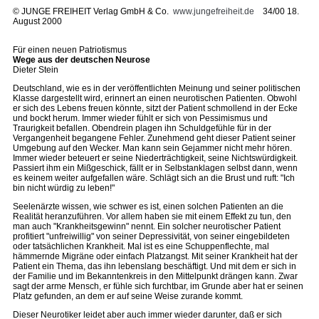
©
JUNGE FREIHEIT Verlag GmbH & Co.
www.jungefreiheit.de
34/00 18.
August 2000
Für einen neuen Patriotismus
Wege aus der deutschen Neurose
Dieter Stein
Deutschland, wie es in der veröffentlichten Meinung und seiner politischen
Klasse dargestellt wird, erinnert an einen neurotischen Patienten. Obwohl
er sich des Lebens freuen könnte, sitzt der Patient schmollend in der Ecke
und bockt herum. Immer wieder fühlt er sich von Pessimismus und
Traurigkeit befallen. Obendrein plagen ihn Schuldgefühle für in der
Vergangenheit begangene Fehler. Zunehmend geht dieser Patient seiner
Umgebung auf den Wecker. Man kann sein Gejammer nicht mehr hören.
Immer wieder beteuert er seine Niederträchtigkeit, seine Nichtswürdigkeit.
Passiert ihm ein Mißgeschick, fällt er in Selbstanklagen selbst dann, wenn
es keinem weiter aufgefallen wäre. Schlägt sich an die Brust und ruft: "Ich
bin nicht würdig zu leben!"
Seelenärzte wissen, wie schwer es ist, einen solchen Patienten an die
Realität heranzuführen. Vor allem haben sie mit einem Effekt zu tun, den
man auch "Krankheitsgewinn" nennt. Ein solcher neurotischer Patient
profitiert "unfreiwillig" von seiner Depressivität, von seiner eingebildeten
oder tatsächlichen Krankheit. Mal ist es eine Schuppenflechte, mal
hämmernde Migräne oder einfach Platzangst. Mit seiner Krankheit hat der
Patient ein Thema, das ihn lebenslang beschäftigt. Und mit dem er sich in
der Familie und im Bekanntenkreis in den Mittelpunkt drängen kann. Zwar
sagt der arme Mensch, er fühle sich furchtbar, im Grunde aber hat er seinen
Platz gefunden, an dem er auf seine Weise zurande kommt.
Dieser Neurotiker leidet aber auch immer wieder darunter, daß er sich