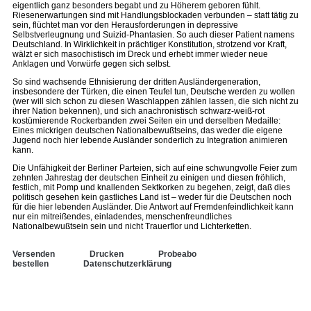
eigentlich ganz besonders begabt und zu Höherem geboren fühlt.
Riesenerwartungen sind mit Handlungsblockaden verbunden – statt tätig zu
sein, flüchtet man vor den Herausforderungen in depressive
Selbstverleugnung und Suizid-Phantasien. So auch dieser Patient namens
Deutschland. In Wirklichkeit in prächtiger Konstitution, strotzend vor Kraft,
wälzt er sich masochistisch im Dreck und erhebt immer wieder neue
Anklagen und Vorwürfe gegen sich selbst.
So sind wachsende Ethnisierung der dritten Ausländergeneration,
insbesondere der Türken, die einen Teufel tun, Deutsche werden zu wollen
(wer will sich schon zu diesen Waschlappen zählen lassen, die sich nicht zu
ihrer Nation bekennen), und sich anachronistisch schwarz-weiß-rot
kostümierende Rockerbanden zwei Seiten ein und derselben Medaille:
Eines mickrigen deutschen Nationalbewußtseins, das weder die eigene
Jugend noch hier lebende Ausländer sonderlich zu Integration animieren
kann.
Die Unfähigkeit der Berliner Parteien, sich auf eine schwungvolle Feier zum
zehnten Jahrestag der deutschen Einheit zu einigen und diesen fröhlich,
festlich, mit Pomp und knallenden Sektkorken zu begehen, zeigt, daß dies
politisch gesehen kein gastliches Land ist – weder für die Deutschen noch
für die hier lebenden Ausländer. Die Antwort auf Fremdenfeindlichkeit kann
nur ein mitreißendes, einladendes, menschenfreundliches
Nationalbewußtsein sein und nicht Trauerflor und Lichterketten.
Versenden
Drucken
Probeabo
bestellen
Datenschutzerklärung