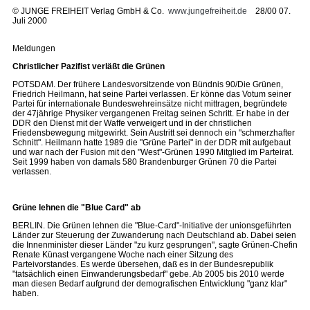
©
JUNGE FREIHEIT Verlag GmbH & Co.
www.jungefreiheit.de
28/00 07.
Juli 2000
Meldungen
Christlicher Pazifist verläßt die Grünen
POTSDAM. Der frühere Landesvorsitzende von Bündnis 90/Die Grünen,
Friedrich Heilmann, hat seine Partei verlassen. Er könne das Votum seiner
Partei für internationale Bundeswehreinsätze nicht mittragen, begründete
der 47jährige Physiker vergangenen Freitag seinen Schritt. Er habe in der
DDR den Dienst mit der Waffe verweigert und in der christlichen
Friedensbewegung mitgewirkt. Sein Austritt sei dennoch ein "schmerzhafter
Schnitt". Heilmann hatte 1989 die "Grüne Partei" in der DDR mit aufgebaut
und war nach der Fusion mit den "West"-Grünen 1990 Mitglied im Parteirat.
Seit 1999 haben von damals 580 Brandenburger Grünen 70 die Partei
verlassen.
Grüne lehnen die "Blue Card" ab
BERLIN. Die Grünen lehnen die "Blue-Card"-Initiative der unionsgeführten
Länder zur Steuerung der Zuwanderung nach Deutschland ab. Dabei seien
die Innenminister dieser Länder "zu kurz gesprungen", sagte Grünen-Chefin
Renate Künast vergangene Woche nach einer Sitzung des
Parteivorstandes. Es werde übersehen, daß es in der Bundesrepublik
"tatsächlich einen Einwanderungsbedarf" gebe. Ab 2005 bis 2010 werde
man diesen Bedarf aufgrund der demografischen Entwicklung "ganz klar"
haben.