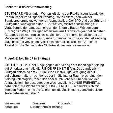
Schlierer kritisiert Atomausstieg
STUTTGART. Mit scharfen Worten kritisierte der Fraktionsvorsitzende der
Republikaner im Stuttgarter Landtag, Rolf Schlierer, den von der
Bundesregierung erzwungenen Atomausstieg. Der SPD und den Grünen im
Stuttgarter Landtag warf der REP-Chef vor, mit ihrer Zustimmung zur
Veräußerung der Landesanteile an der Energie Baden-Württemberg
(EnBW) den Weg für billigen Atomstrom aus Frankreich geebnet zu haben.
Geradezu schizophren sei es, so Schlierer, die Internationalisierung der
Märkte zu befördern und zu glauben, man könne im nationalen Alleingang
auf Atomstrom verzichten. Völlig schleierhaft sei, wie Rot-Grün ohne
Atomstrom die Senkung des CO2-Ausstoßes realisieren wolle.
Prozeß-Erfolg für JF in Stuttgart
STUTTGART. Bei einer Klage gegen den Verlag der Sindelfinger Zeitung
auf Unterlassung hatte die JUNGE FREIHEIT Erfolg. Das Landgericht
Stuttgart entschied am 29. Juni, eine Einstweilige Verfügung der JF
aufrechtzuerhalten, nach der es der im Stuttgarter Raum erscheinenden
Zeitung untersagt ist, "öffentlich oder durch Schriften über die von der
Antragstellerin herausgegebene Wochenzeitung JUNGE FREIHEIT zu
behaupten, die Wochenzeitung JUNGE FREIHEIT schmücke sich mit
fremden Federn, ohne die Autoren um die Zustimmung zum Abdruck der
Texte gebeten zu haben".
Versenden
Drucken
Probeabo
bestellen
Datenschutzerklärung