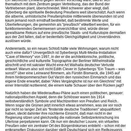
Ein sachlicher Einwand gegen seinen Vorschlag wäre, daß er sich
thematisch mit dem Zentrum gegen Vertreibung, das der Bund der
Vertriebenen plant, überschneidet. Weit schwerer aber wiegt, daß
Syberberg die spirituelle Bedeutung Preußens weit überschätzt. Auch wenn
die alberne, unhistorische Preußenphobie mittlerweile überwunden ist und
kaum jemand noch ernsthaft bestreitet, daß bestimmte Werte und
Überlieferungen, die gemeinhin als "preußisch" etikettiert werden, für ein
funktionierendes Gemeinwesen unverzichtbar sind, würde dieser
gewaltsame Rekurs auf eine preußische Staats- und Kulturutopie dermaßen
aus der Zeit fallen, daß er bestenfalls Gleichgültigkeit und Unverständnis
auslösen würde.
Andererseits, so ein neues Schloß hätte viele Wohnungen, warum nicht
auch eine dafür? Unvergeßlich ist Syberbergs Multi-Media-Installation
"Cave of Memory" von 1997, in der er die architektonische, politische,
geschichtliche und kulturelle Topographie der Berliner Wilhelmstraße
abschritt und mit sakraler Wucht eine Art Walhalla deutscher Verluste
entwarf. Warum also soll nicht Edith Clever in Syberbergs "Ein Traum – was
sonst?" über eine Leinwand flimmern, als Fürstin Bismarck, die 1945 auf
ihrem hinterpommerschen Gut Varzin den russischen Einmarsch und das
eigene Ende erwartet, dabei "Alles Vergängliche ist nur ein Gleichnis" mit
einer Intensität rezitierend, die einem kalte Schauer über den Rücken jagt?
Natürlich haben die Wiederaufbau-Pläne auch einen politischen, genauer:
nationalpolitischen Aspekt, denn die Schlösser waren bis 1914
selbstverständlich Symbole und Machtzentren von Preußen und Reich.
Wenn sogar die Grünen jetzt innerlich etwas annehmen, was sie vor noch
gar nicht so langer Zeit als "finsterste deutsche Traditionen" abqualifiziert
haben, steckt dahinter ihre nüchterne Einsicht, daß man nicht in der
Regierung sitzen und gleichzeitig die nationale Selbstzerknirschung ins
Uferlose perpetuieren kann. Ob nun ein deutscher Louvre, ein virtuelles
Preußen oder ein zentraler Ort des Bürgerdiskurses entsteht – schon mit der
entkrampften Diskussion darüber stellt Deutschland sich ein Reifezeugnis