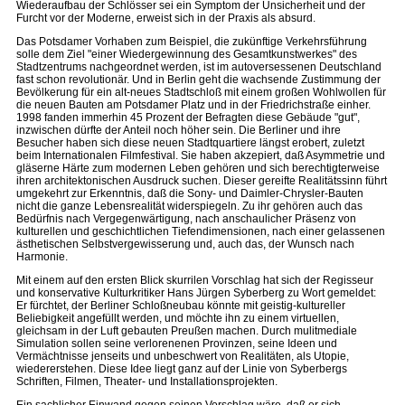
Wiederaufbau der Schlösser sei ein Symptom der Unsicherheit und der
Furcht vor der Moderne, erweist sich in der Praxis als absurd.
Das Potsdamer Vorhaben zum Beispiel, die zukünftige Verkehrsführung
solle dem Ziel "einer Wiedergewinnung des Gesamtkunstwerkes" des
Stadtzentrums nachgeordnet werden, ist im autoversessenen Deutschland
fast schon revolutionär. Und in Berlin geht die wachsende Zustimmung der
Bevölkerung für ein alt-neues Stadtschloß mit einem großen Wohlwollen für
die neuen Bauten am Potsdamer Platz und in der Friedrichstraße einher.
1998 fanden immerhin 45 Prozent der Befragten diese Gebäude "gut",
inzwischen dürfte der Anteil noch höher sein. Die Berliner und ihre
Besucher haben sich diese neuen Stadtquartiere längst erobert, zuletzt
beim Internationalen Filmfestival. Sie haben akzepiert, daß Asymmetrie und
gläserne Härte zum modernen Leben gehören und sich berechtigterweise
ihren architektonischen Ausdruck suchen. Dieser gereifte Realitätssinn führt
umgekehrt zur Erkenntnis, daß die Sony- und Daimler-Chrysler-Bauten
nicht die ganze Lebensrealität widerspiegeln. Zu ihr gehören auch das
Bedürfnis nach Vergegenwärtigung, nach anschaulicher Präsenz von
kulturellen und geschichtlichen Tiefendimensionen, nach einer gelassenen
ästhetischen Selbstvergewisserung und, auch das, der Wunsch nach
Harmonie.
Mit einem auf den ersten Blick skurrilen Vorschlag hat sich der Regisseur
und konservative Kulturkritiker Hans Jürgen Syberberg zu Wort gemeldet:
Er fürchtet, der Berliner Schloßneubau könnte mit geistig-kultureller
Beliebigkeit angefüllt werden, und möchte ihn zu einem virtuellen,
gleichsam in der Luft gebauten Preußen machen. Durch mulitmediale
Simulation sollen seine verlorenenen Provinzen, seine Ideen und
Vermächtnisse jenseits und unbeschwert von Realitäten, als Utopie,
wiedererstehen. Diese Idee liegt ganz auf der Linie von Syberbergs
Schriften, Filmen, Theater- und Installationsprojekten.