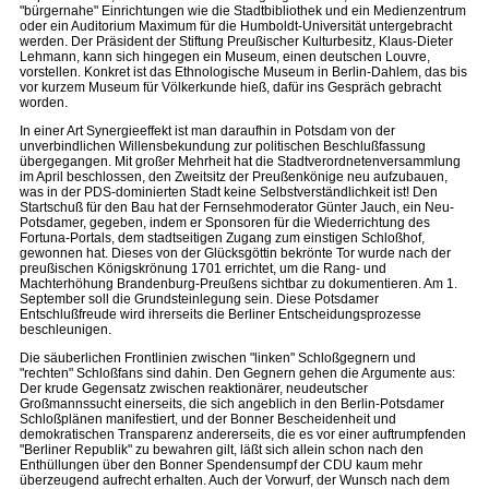
"bürgernahe" Einrichtungen wie die Stadtbibliothek und ein Medienzentrum
oder ein Auditorium Maximum für die Humboldt-Universität untergebracht
werden. Der Präsident der Stiftung Preußischer Kulturbesitz, Klaus-Dieter
Lehmann, kann sich hingegen ein Museum, einen deutschen Louvre,
vorstellen. Konkret ist das Ethnologische Museum in Berlin-Dahlem, das bis
vor kurzem Museum für Völkerkunde hieß, dafür ins Gespräch gebracht
worden.
In einer Art Synergieeffekt ist man daraufhin in Potsdam von der
unverbindlichen Willensbekundung zur politischen Beschlußfassung
übergegangen. Mit großer Mehrheit hat die Stadtverordnetenversammlung
im April beschlossen, den Zweitsitz der Preußenkönige neu aufzubauen,
was in der PDS-dominierten Stadt keine Selbstverständlichkeit ist! Den
Startschuß für den Bau hat der Fernsehmoderator Günter Jauch, ein Neu-
Potsdamer, gegeben, indem er Sponsoren für die Wiederrichtung des
Fortuna-Portals, dem stadtseitigen Zugang zum einstigen Schloßhof,
gewonnen hat. Dieses von der Glücksgöttin bekrönte Tor wurde nach der
preußischen Königskrönung 1701 errichtet, um die Rang- und
Machterhöhung Brandenburg-Preußens sichtbar zu dokumentieren. Am 1.
September soll die Grundsteinlegung sein. Diese Potsdamer
Entschlußfreude wird ihrerseits die Berliner Entscheidungsprozesse
beschleunigen.
Die säuberlichen Frontlinien zwischen "linken" Schloßgegnern und
"rechten" Schloßfans sind dahin. Den Gegnern gehen die Argumente aus:
Der krude Gegensatz zwischen reaktionärer, neudeutscher
Großmannssucht einerseits, die sich angeblich in den Berlin-Potsdamer
Schloßplänen manifestiert, und der Bonner Bescheidenheit und
demokratischen Transparenz andererseits, die es vor einer auftrumpfenden
"Berliner Republik" zu bewahren gilt, läßt sich allein schon nach den
Enthüllungen über den Bonner Spendensumpf der CDU kaum mehr
überzeugend aufrecht erhalten. Auch der Vorwurf, der Wunsch nach dem