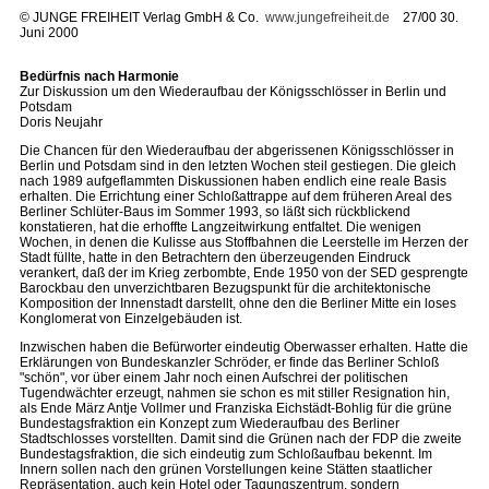
©
JUNGE FREIHEIT Verlag GmbH & Co.
www.jungefreiheit.de
27/00 30.
Juni 2000
Bedürfnis nach Harmonie
Zur Diskussion um den Wiederaufbau der Königsschlösser in Berlin und
Potsdam
Doris Neujahr
Die Chancen für den Wiederaufbau der abgerissenen Königsschlösser in
Berlin und Potsdam sind in den letzten Wochen steil gestiegen. Die gleich
nach 1989 aufgeflammten Diskussionen haben endlich eine reale Basis
erhalten. Die Errichtung einer Schloßattrappe auf dem früheren Areal des
Berliner Schlüter-Baus im Sommer 1993, so läßt sich rückblickend
konstatieren, hat die erhoffte Langzeitwirkung entfaltet. Die wenigen
Wochen, in denen die Kulisse aus Stoffbahnen die Leerstelle im Herzen der
Stadt füllte, hatte in den Betrachtern den überzeugenden Eindruck
verankert, daß der im Krieg zerbombte, Ende 1950 von der SED gesprengte
Barockbau den unverzichtbaren Bezugspunkt für die architektonische
Komposition der Innenstadt darstellt, ohne den die Berliner Mitte ein loses
Konglomerat von Einzelgebäuden ist.
Inzwischen haben die Befürworter eindeutig Oberwasser erhalten. Hatte die
Erklärungen von Bundeskanzler Schröder, er finde das Berliner Schloß
"schön", vor über einem Jahr noch einen Aufschrei der politischen
Tugendwächter erzeugt, nahmen sie schon es mit stiller Resignation hin,
als Ende März Antje Vollmer und Franziska Eichstädt-Bohlig für die grüne
Bundestagsfraktion ein Konzept zum Wiederaufbau des Berliner
Stadtschlosses vorstellten. Damit sind die Grünen nach der FDP die zweite
Bundestagsfraktion, die sich eindeutig zum Schloßaufbau bekennt. Im
Innern sollen nach den grünen Vorstellungen keine Stätten staatlicher
Repräsentation, auch kein Hotel oder Tagungszentrum, sondern